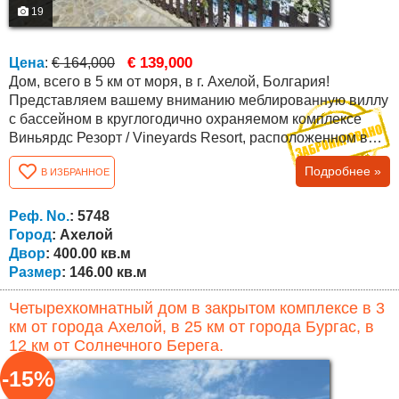
19
€ 139,000
Цена
:
€ 164,000
Дом, всего в 5 км от моря, в г. Ахелой, Болгария!
Представляем вашему вниманию меблированную виллу
с бассейном в круглогодично охраняемом комплексе
Виньярдс Резорт / Vineyards Resort, расположенном в
юго-восточной Болгарии, недалеко от моря, городка
Подробнее »
В ИЗБРАННОЕ
Каблешково, а также до курортов поселка Ахелой (в 5 км
от пляжа) и курорта Солнечный Берег (10 мин езды).
Комплекс расположен на красивом холме у подножия
Реф. No.
: 5748
горы Стара планина с прекрасным...
Город
: Ахелой
Двор
: 400.00 кв.м
Размер
: 146.00 кв.м
Четырехкомнатный дом в закрытом комплексе в 3
км от города Ахелой, в 25 км от города Бургас, в
12 км от Солнечного Берега.
-15%