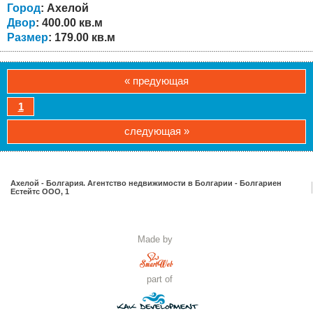
комната (спальня / кабинет),...
Город
: Ахелой
Двор
: 400.00 кв.м
Размер
: 179.00 кв.м
« предующая
1
следующая »
Ахелой - Болгария. Агентство недвижимости в Болгарии - Болгариен
Естейтс ООО, 1
Made by
part of