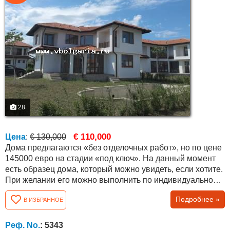
28
€ 110,000
Цена
:
€ 130,000
Дома предлагаются «без отделочных работ», но по цене
145000 евро на стадии «под ключ». На данный момент
есть образец дома, который можно увидеть, если хотите.
При желании его можно выполнить по индивидуальному
проекту. Дом двухэтажный, а планировка функциональна
Подробнее »
В ИЗБРАННОЕ
и удобна. Общая площадь составляет 179,20 кв.м. и двор
400 кв.м. Первый этаж состоит из большой общей
комнаты с кухней, зоны: обеденный стол, диваны,
Реф. No.
: 5343