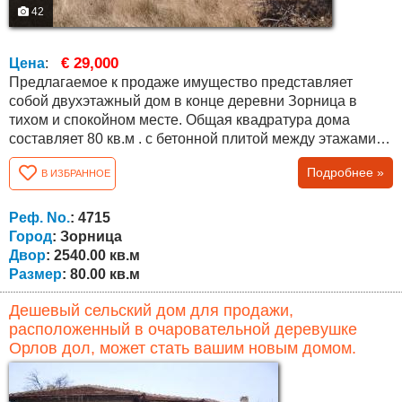
42
€ 29,000
Цена
:
Предлагаемое к продаже имущество представляет
собой двухэтажный дом в конце деревни Зорница в
тихом и спокойном месте. Общая квадратура дома
составляет 80 кв.м . с бетонной плитой между этажами.
Первый этаж состоит из коридора, двух комнат и
Подробнее »
В ИЗБРАННОЕ
подвала. Наружная лестница ведет на второй этаж, где
расположение тоже. Дому необходим ремонт и
современный вид. Большим преимуществом является
Реф. No.
: 4715
огромный двор 2540 кв.м. Во дворе растут...
Город
: Зорница
Двор
: 2540.00 кв.м
Размер
: 80.00 кв.м
Дешевый сельский дом для продажи,
расположенный в очаровательной деревушке
Орлов дол, может стать вашим новым домом.