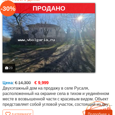
ПРОДАНО
-30%
23
€ 9,999
Цена
:
€ 14,300
Двухэтажный дом на продажу в селе Русаля,
расположенный на окраине села в тихом и уединённом
месте в возвышенной части с красивым видом. Объект
представляет собой угловой участок, состоящий из двух
отдельных участков, граничащих друг с другом — один
Подробнее »
В ИЗБРАННОЕ