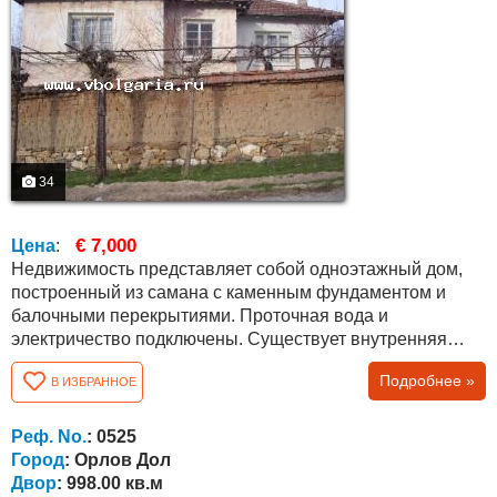
34
€ 7,000
Цена
:
Недвижимость представляет собой одноэтажный дом,
построенный из самана с каменным фундаментом и
балочными перекрытиями. Проточная вода и
электричество подключены. Существует внутренняя
ванная комната и туалет. Этот дешевый дом,
Подробнее »
В ИЗБРАННОЕ
расположенный в середине деревни, нуждается в
ремонте, но в целом он в хорошем состоянии. Есть
подвал около 30 кв.м. Дом состоит из трех комнат, одной
Реф. No.
: 0525
комнаты меньшего размера и коридора. Во дворе есть...
Город
: Орлов Дол
Двор
: 998.00 кв.м