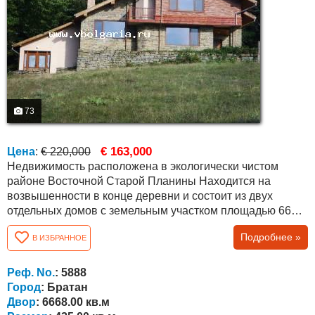
73
€ 163,000
Цена
:
€ 220,000
Недвижимость расположена в экологически чистом
районе Восточной Старой Планины Находится на
возвышенности в конце деревни и состоит из двух
отдельных домов с земельным участком площадью 6668
квм и великолепным панорамным видом на окружающие
Подробнее »
В ИЗБРАННОЕ
леса и горы Основной дом — массивное трехэтажное
здание общей площадью около 320 квм, распределённое
следующим образом Цокольный этаж (около 116 квм):
Реф. No.
: 5888
просторная застеклённая...
Город
: Братан
Двор
: 6668.00 кв.м