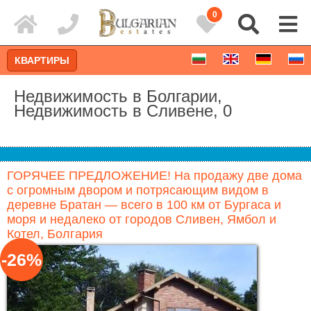
0
КВАРТИРЫ
Недвижимость в Болгарии,
Недвижимость в Сливене, 0
ГОРЯЧЕЕ ПРЕДЛОЖЕНИЕ! На продажу две дома
с огромным двором и потрясающим видом в
деревне Братан — всего в 100 км от Бургаса и
моря и недалеко от городов Сливен, Ямбол и
Котел, Болгария
-26%
Расширенный поиск