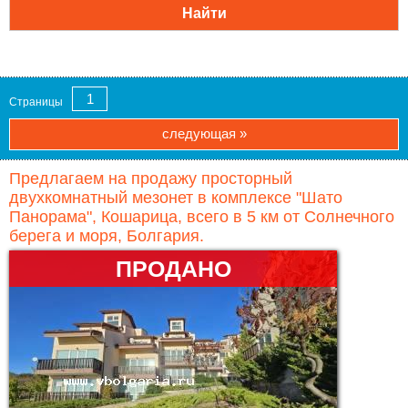
1
Страницы
следующая »
Предлагаем на продажу просторный
двухкомнатный мезонет в комплексе "Шато
Панорама", Кошарица, всего в 5 км от Солнечного
берега и моря, Болгария.
ПРОДАНО