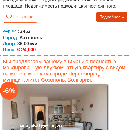
площади. Недвижимость подходит для постоянного...
Подробнее »
В ИЗБРАННОЕ
: 3453
Город
: Ахтополь
Двор
: 36.00
€ 24,900
Цена
:
Мы предлагаем вашему вниманию полностью
меблированную двухкомнатную квартиру с видом
на море в морском городе Черноморец,
муниципалитет Созополь, Болгария.
-6%