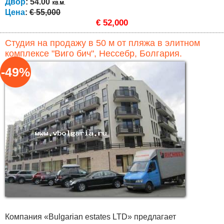
Двор
: 54.00
Цена
:
€ 55,000
€ 52,000
Студия на продажу в 50 м от пляжа в элитном
комплексе "Виго бич", Нессебр, Болгария.
-49%
Компания «Bulgarian estates LTD» предлагает