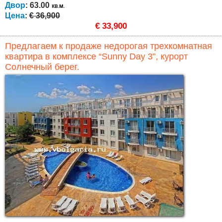
Двор
: 63.00
Цена
:
€ 36,900
€ 33,900
Предлагаем к продаже недорогая трехкомнатная
квартира в комплексе “Sunny Day 3”, курорт
Солнечный берег.