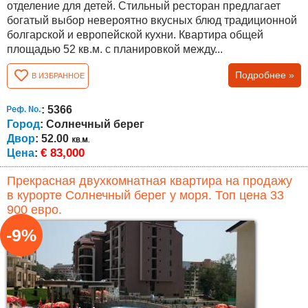
отделение для детей. Стильный ресторан предлагает
богатый выбор невероятно вкусных блюд традиционной
болгарской и европейской кухни. Квартира общей
площадью 52 кв.м. с планировкой между...
Подробнее »
В ИЗБРАННОЕ
: 5366
Город
: Солнечный берег
Двор
: 52.00
€ 83,000
Цена
:
Прекрасная двухкомнатная квартира на продажу
в курорте Солнечный берег у моря. Топ цена 33
900 евро.
-9%