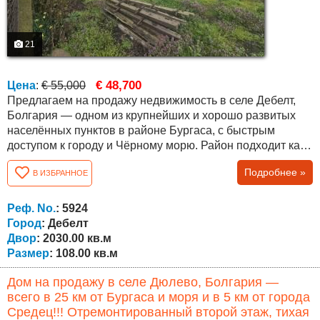
21
€ 48,700
Цена
:
€ 55,000
Предлагаем на продажу недвижимость в селе Дебелт,
Болгария — одном из крупнейших и хорошо развитых
населённых пунктов в районе Бургаса, с быстрым
доступом к городу и Чёрному морю. Район подходит как
для постоянного проживания, так и для покупки
Подробнее »
В ИЗБРАННОЕ
недвижимости у моря в Болгарии. Объект расположен в
тихой части села, в сформированной жилой среде, среди
соседей есть иностранцы — англичане, немцы и
Реф. No.
: 5924
русскоязычные. Участок площадью...
Город
: Дебелт
Двор
: 2030.00 кв.м
Размер
: 108.00 кв.м
Дом на продажу в селе Дюлево, Болгария —
всего в 25 км от Бургаса и моря и в 5 км от города
Средец!!! Отремонтированный второй этаж, тихая