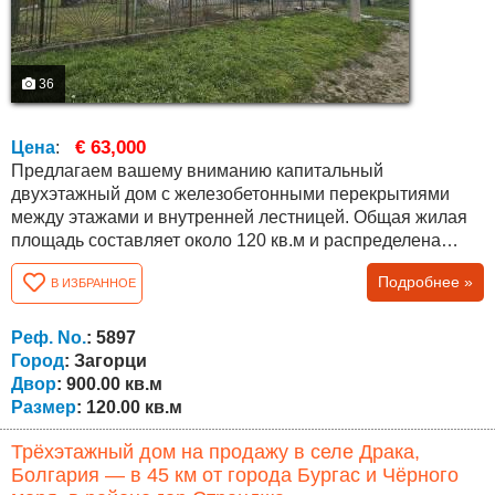
36
€ 63,000
Цена
:
Предлагаем вашему вниманию капитальный
двухэтажный дом с железобетонными перекрытиями
между этажами и внутренней лестницей. Общая жилая
площадь составляет около 120 кв.м и распределена
следующим образом: первый этаж – небольшая кухня,
Подробнее »
В ИЗБРАННОЕ
ванная комната с туалетом, две комнаты и внутренняя
лестница; второй этаж – три комнаты. Дом продаётся с
имеющейся мебелью, представленной на фотографиях.
Реф. No.
: 5897
К дому относится участок площадью...
Город
: Загорци
Двор
: 900.00 кв.м
Размер
: 120.00 кв.м
Трёхэтажный дом на продажу в селе Драка,
Болгария — в 45 км от города Бургас и Чёрного