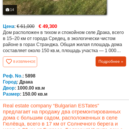
14
€ 49,300
Цена
:
€ 61,000
Дом расположен в тихом и спокойном селе Драка, всего
в 15–20 км от города Средец, в экологически чистом
районе в горах Странджа. Общая жилая площадь дома
составляет около 150 кв.м, площадь участка — 1 000
кв.м. Лестницы между этажами наружные.
Подробнее »
В ИЗБРАННОЕ
Недвижимость предлагает прекрасный вид на
окружающую местность. Планировка следующая:
Первый этаж — кухня, гостиная, кладовое помещение,
Реф. No.
: 5898
ванная комната и гараж. Второй этаж — три спальни,...
Город
: Драка
Двор
: 1000.00 кв.м
Размер
: 150.00 кв.м
Real estate company “Bulgarian ESTates”
предлагает на продажу два отремонтированных
дома с большим садом, расположенных в селе
Гюлёвца, всего в 17 км от Солнечного берега и