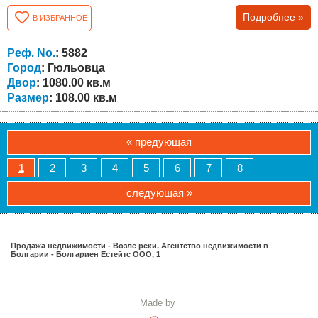
квадратных метров с пристройкой и гостевым домом!
Подробнее »
В ИЗБРАННОЕ
Все постройки, включая бетонный забор, легализованы.
Выполнен ремонт: утепление дома, заменены
электропроводка и водопроводные и канализационные
Реф. No.
: 5882
трубы по всему дому, забетонирован фундамент...
Город
: Гюльовца
Двор
: 1080.00 кв.м
Размер
: 108.00 кв.м
« предующая
1
2
3
4
5
6
7
8
следующая »
Продажа недвижимости - Возле реки. Агентство недвижимости в
Болгарии - Болгариен Естейтс ООО, 1
Made by