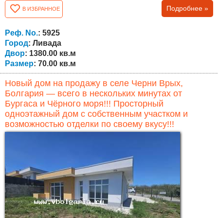
международным сообществом иностранных жителей.
Подробнее »
В ИЗБРАННОЕ
Дом имеет жилую площадь 70 кв.м и отличается прочной
конструкцией. Недвижимость предоставляет отличные
возможности для ремонта и модернизации в
Реф. No.
: 5925
соответствии с предпочтениями будущего...
Город
: Ливада
Двор
: 1380.00 кв.м
Размер
: 70.00 кв.м
Новый дом на продажу в селе Черни Врых,
Болгария — всего в нескольких минутах от
Бургаса и Чёрного моря!!! Просторный
одноэтажный дом с собственным участком и
возможностью отделки по своему вкусу!!!