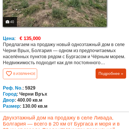
40
€ 135,000
Цена
:
Предлагаем на продажу новый одноэтажный дом в селе
Черни Врых, Болгария — одном из предпочитаемых
населённых пунктов рядом с Бургасом и Чёрным морем.
Недвижимость подходит как для постоянного
проживания, так и для покупки дома в спокойном районе
Подробнее »
В ИЗБРАННОЕ
с быстрым доступом к городу. Площадь дома составляет
130 кв.м, площадь собственного участка — 400 кв.м.
Планировка удобная и функциональная. Дом состоит из
Реф. No.
: 5929
прихожей, просторной...
Город
: Черни Връх
Двор
: 400.00 кв.м
Размер
: 130.00 кв.м
Двухэтажный дом на продажу в селе Ливада,
Болгария — всего в 20 км от Бургаса и моря и в