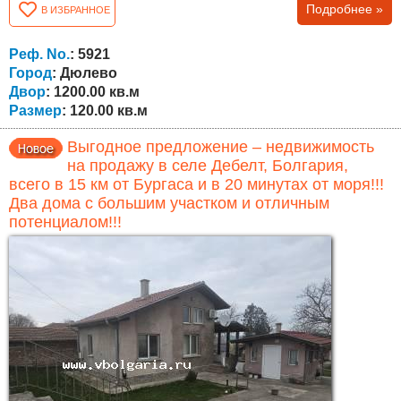
Подробнее »
В ИЗБРАННОЕ
отличном состоянии. Дом двухэтажный, общей
площадью 120 кв.м, с участком 1200 кв.м, ухоженным и
подходящим для сада, отдыха или дополнительной
Реф. No.
: 5921
застройки. Первый (цокольный) этаж состоит из трёх...
Город
: Дюлево
Двор
: 1200.00 кв.м
Размер
: 120.00 кв.м
Выгодное предложение – недвижимость
на продажу в селе Дебелт, Болгария,
всего в 15 км от Бургаса и в 20 минутах от моря!!!
Два дома с большим участком и отличным
потенциалом!!!