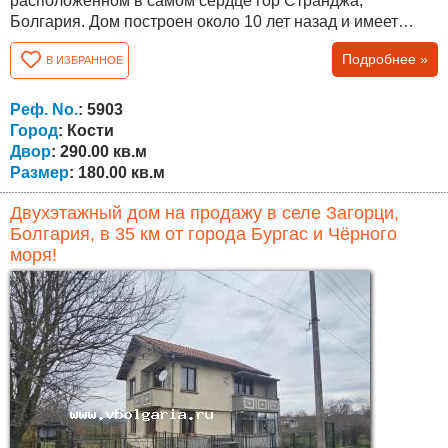
расположенном в самом сердце гор Странджа,
Болгария. Дом построен около 10 лет назад и имеет
железобетонные перекрытия между этажами и внешнюю
Подробнее »
В ИЗБРАННОЕ
теплоизоляцию — отличный выбор для тех, кто ищет
качественную недвижимость в Болгарии. Общая
площадь дома составляет около 180 кв.м, планировка
Реф. No.
: 5903
следующая: Первый этаж — коридор, просторная...
Город
: Кости
Двор
: 290.00 кв.м
Размер
: 180.00 кв.м
Двухэтажный дом на продажу в селе Загорци,
Болгария, в 35 км от города Бургас и Чёрного
моря!