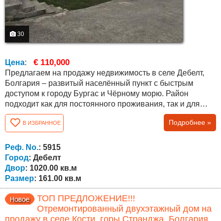
30
€ 110,000
Цена
:
Предлагаем на продажу недвижимость в селе Дебелт,
Болгария – развитый населённый пункт с быстрым
доступом к городу Бургас и Чёрному морю. Район
подходит как для постоянного проживания, так и для
покупки недвижимости у моря в Болгарии. Участок
Подробнее »
В ИЗБРАННОЕ
площадью 1020 кв.м , правильной формы, ухоженный, с
фруктовыми деревьями и большим орехом, создающим
приятную тень летом. На участке расположены два дома
Реф. No.
: 5915
и дополнительные постройки:...
Город
: Дебелт
Двор
: 1020.00 кв.м
Размер
: 161.00 кв.м
ТОП ПРЕДЛОЖЕНИЕ!!!
Отремонтированный двухэтажный дом на
продажу в селе Кости, горы Странджа, Болгария