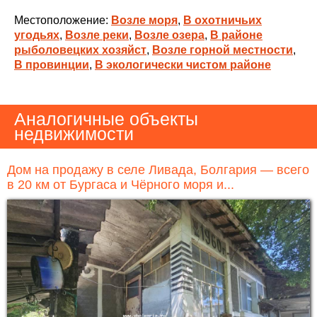
Местоположение:
Возле моря
,
В охотничьих
угодьях
,
Возле реки
,
Возле озера
,
В районе
рыболовецких хозяйст
,
Возле горной местности
,
В провинции
,
В экологически чистом районе
Аналогичные объекты
недвижимости
Дом на продажу в селе Ливада, Болгария — всего
в 20 км от Бургаса и Чёрного моря и...