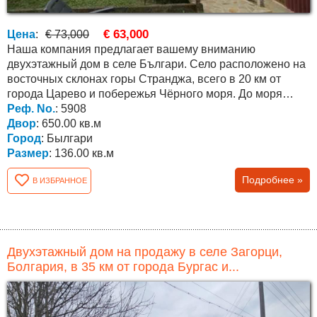
€ 63,000
Цена
:
€ 73,000
Наша компания предлагает вашему вниманию
двухэтажный дом в селе Българи. Село расположено на
восточных склонах горы Странджа, всего в 20 км от
города Царево и побережья Чёрного моря. До моря
ведёт...
Реф. No.
: 5908
Двор
: 650.00 кв.м
Город
: Былгари
Размер
: 136.00 кв.м
Подробнее »
В ИЗБРАННОЕ
Двухэтажный дом на продажу в селе Загорци,
Болгария, в 35 км от города Бургас и...