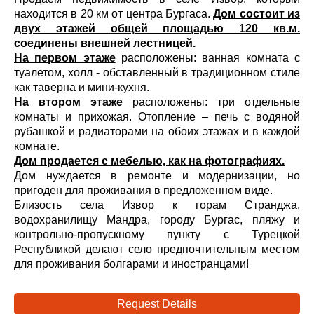
находится в 20 км от центра Бургаса.
Дом состоит из
двух этажей общей площадью 120 кв.м.
соединены внешней лестницей.
На первом этаже
расположены: ванная комната с
туалетом, холл - обставленный в традиционном стиле
как таверна и мини-кухня.
На втором этаже
расположены: три отдельные
комнаты и прихожая. Отопление – печь с водяной
рубашкой и радиаторами на обоих этажах и в каждой
комнате.
Дом продается с мебелью, как на фотографиях.
Дом нуждается в ремонте и модернизации, но
пригоден для проживания в предложенном виде.
Близость села Извор к горам Странджа,
водохранилищу Мандра, городу Бургас, пляжу и
контрольно-пропускному пункту с Турецкой
Республикой делают село предпочтительным местом
для проживания болгарами и иностранцами!
Request Details