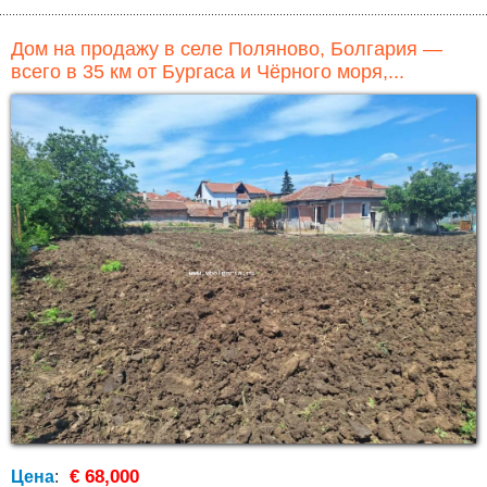
Дом на продажу в селе Поляново, Болгария —
всего в 35 км от Бургаса и Чёрного моря,...
€ 68,000
Цена
: