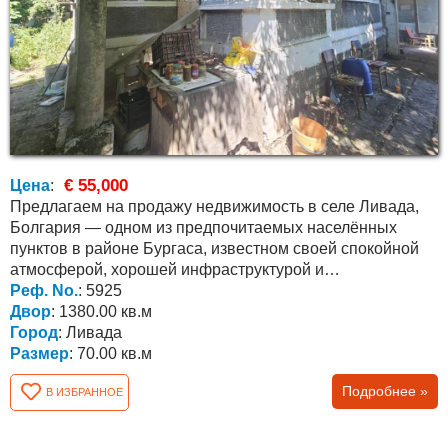
€ 55,000
Цена
:
Предлагаем на продажу недвижимость в селе Ливада,
Болгария — одном из предпочитаемых населённых
пунктов в районе Бургаса, известном своей спокойной
атмосферой, хорошей инфраструктурой и
международным...
Реф. No.
: 5925
Двор
: 1380.00 кв.м
Город
: Ливада
Размер
: 70.00 кв.м
Подробнее »
В ИЗБРАННОЕ