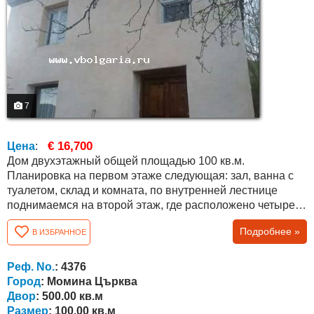
7
€ 16,700
Цена
:
Дом двухэтажный общей площадью 100 кв.м.
Планировка на первом этаже следующая: зал, ванна с
туалетом, склад и комната, по внутренней лестнице
поднимаемся на второй этаж, где расположено четыре
комнаты. Крыша полностью отремонтирована 3-4 года
Подробнее »
В ИЗБРАННОЕ
назад, оконные рамы заменены, но не везде, наружные
стены шпаклеваны и др. Площадь двора составляет 500
кв.м . Из дома открывается прекрасный вид.
Реф. No.
: 4376
Расположение: Деревне Момина Цырква...
Город
: Момина Църква
Двор
: 500.00 кв.м
Размер
: 100.00 кв.м