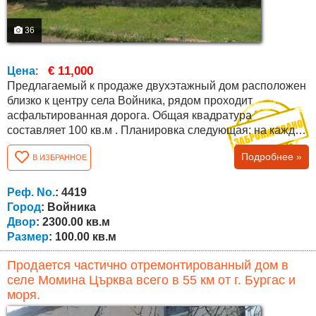
36
€ 11,000
Цена
:
Предлагаемый к продаже двухэтажный дом расположен
близко к центру села Войника, рядом проходит
асфальтированная дорога. Общая квадратура
составляет 100 кв.м . Планировка следующая: на каждом
этаже имеется по одному залу, две комнаты и удобное
Подробнее »
В ИЗБРАННОЕ
место для ванны и туалета. Дом в отличном состоянии:
перекрыта крыша, потолки и стены без трещин.
Продается с мебелью с фотографий. Площадь двора
Реф. No.
: 4419
2300 кв.м., во дворе имеется колодец, навесы,...
Город
: Войника
Двор
: 2300.00 кв.м
Размер
: 100.00 кв.м
Продается частично отремонтированный дом в
селе Момина Църква всего в 55 км от г. Бургас и
моря.