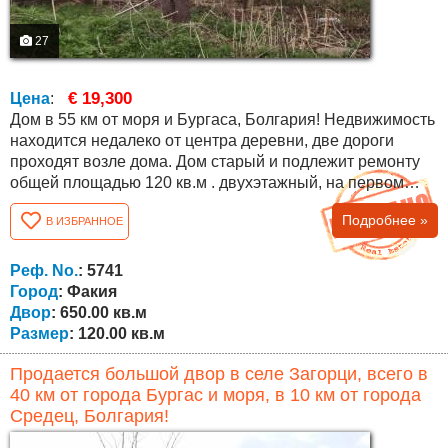
27
€ 19,300
Цена
:
Дом в 55 км от моря и Бургаса, Болгария! Недвижимость
находится недалеко от центра деревни, две дороги
проходят возле дома. Дом старый и подлежит ремонту
общей площадью 120 кв.м . двухэтажный, на первом
этаже есть прихожая, две комнаты и кладовая, а на
Подробнее »
В ИЗБРАННОЕ
втором - четыре комнаты и ванная комната с туалетом.
Двор 650 кв.м. с возможностью покупки еще 250 кв.м.!
Деревня расположена в горах Странджа (одно из самых
Реф. No.
: 5741
популярных мест для...
Город
: Факия
Двор
: 650.00 кв.м
Размер
: 120.00 кв.м
Продается большой двор в селе Загорци, всего в
40 км от города Бургас и моря, в 10 км от города
Средец, Болгария!