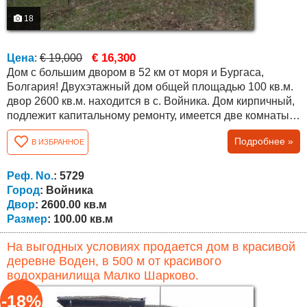
18
€ 16,300
Цена
:
€ 19,000
Дом с большим двором в 52 км от моря и Бургаса,
Болгария! Двухэтажный дом общей площадью 100 кв.м.
двор 2600 кв.м. находится в с. Войника. Дом кирпичный,
подлежит капитальному ремонту, имеется две комнаты
на первом этаже и три на втором. Двор с небольшим
Подробнее »
В ИЗБРАННОЕ
уклоном, в конце деревни с прекрасным видом на поля.
Участок огорожен забором - сеткой. Дом расположен в
деревне Войника. В этой местности прекрасная
Реф. No.
: 5729
природа. Это место рекомендуется...
Город
: Войника
Двор
: 2600.00 кв.м
Размер
: 100.00 кв.м
На выгодных условиях продается дом в красивой
деревне Воден, в 500 м от красивого
водохранилища Малко Шарково.
-18%