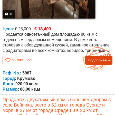
31
€ 18,400
Цена
:
€ 26,000
Продаётся одноэтажный дом площадью 80 кв.м с
отдельным чердачным помещением. В доме есть
столовая с оборудованной кухней, каминное отопление
с радиаторами во всех комнатах, коридор, три жилые
комнаты и полностью отремонтированная ванная
Подробнее »
В ИЗБРАННОЕ
комната с туалетом, подключённая к центральной
канализации. Между жилым этажом и чердаком —
бетонная плита, что обеспечивает прочность
Реф. No.
: 5887
конструкции и позволяет использовать чердак для...
Город
: Крумово
Двор
: 920.00 кв.м
Размер
: 80.00 кв.м
Продается двухэтажный дом с большим двором в
селе Войника, всего в 52 км от города Бургас и
моря, в 27 км от города Средец и в 30 км от