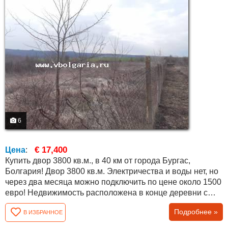
6
€ 17,400
Цена
:
Купить двор 3800 кв.м., в 40 км от города Бургас,
Болгария! Двор 3800 кв.м. Электричества и воды нет, но
через два месяца можно подключить по цене около 1500
евро! Недвижимость расположена в конце деревни с
прекрасным видом на поля, близлежащие холмы и лес!
Подробнее »
В ИЗБРАННОЕ
В деревне есть действующая начальная школа, детский
сад, общественный центр, церковь, почта, магазины и