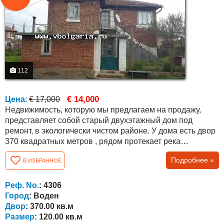
112
€ 14,000
Цена
:
€ 17,000
Недвижимость, которую мы предлагаем на продажу,
представляет собой старый двухэтажный дом под
ремонт, в экологически чистом районе. У дома есть двор
370 квадратных метров , рядом протекает река
Воденска. Район подходит для охоты, рыбалки и
Подробнее »
В ИЗБРАННОЕ
сельского туризма. В непосредственной близости
находятся плотина Малко Шарково и плотина Воден, а
до города Бургас и моря всего 85 км. Город Елхово
Реф. No.
: 4306
находится в 30 км, а пункт пересечения границы с...
Город
: Воден
Двор
: 370.00 кв.м
Размер
: 120.00 кв.м