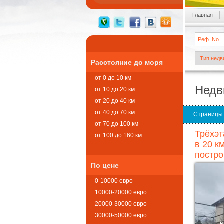
Главная
Расстояние до моря
от 0 до 10 км
Недв
от 10 до 20 км
от 20 до 40 км
от 40 до 70 км
Страницы
от 70 до 100 км
Трёхэт
от 100 до 160 км
в 20 к
постро
По цене
0-10000 евро
10000-20000 евро
20000-30000 евро
30000-50000 евро