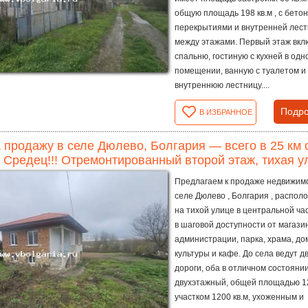
общую площадь 198 кв.м , с бето
перекрытиями и внутренней лес
между этажами. Первый этаж вкл
спальню, гостиную с кухней в одн
помещении, ванную с туалетом и
внутреннюю лестницу....
Подро
В ИЗБРАННОЕ
 продажу в селе Дюлево, Болгария — всего в 25 км о
 Средец!!! Отремонтированный второй этаж, тихая ул
Предлагаем к продаже недвижимо
селе Дюлево , Болгария , распо
на тихой улице в центральной час
в шаговой доступности от магази
администрации, парка, храма, до
культуры и кафе. До села ведут д
дороги, оба в отличном состояни
двухэтажный, общей площадью 120
участком 1200 кв.м, ухоженным и