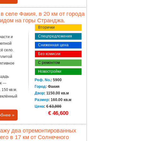
 селе Факия, в 20 км от города
видом на горы Странджа.
Вторички
Спецпредложения
части и
олепной
Сниженная цена
ё село.
Без комисии
 плитой
С ремонтом
уктивное
Новостройки
ощадь
Реф. No.
: 5900
ок —
Город
: Факия
150 кв.м.
Двор
: 1150.00 кв.м
теклённый
Размер
: 160.00 кв.м
Цена
:
€ 63,000
€ 46,600
бнее »
одажу два отремонтированных
го в 17 км от Солнечного