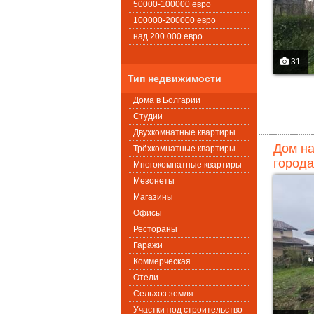
50000-100000 евро
100000-200000 евро
над 200 000 евро
31
Тип недвижимости
Дома в Болгарии
Студии
Двухкомнатные квартиры
Дом на
Трёхкомнатные квартиры
города
Многокомнатные квартиры
Мезонеты
Магазины
Офисы
Рестораны
Гаражи
Коммерческая
Oтели
Сельхоз земля
Участки под строительство