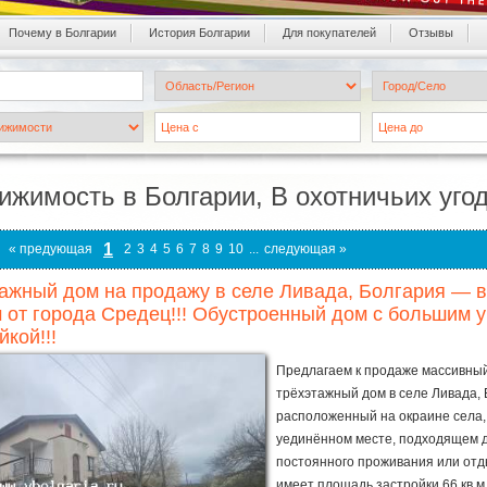
Почему в Болгарии
История Болгарии
Для покупателей
Oтзывы
ижимость в Болгарии, В охотничьих угод
1
« предующая
2
3
4
5
6
7
8
9
10
...
следующая »
ажный дом на продажу в селе Ливада, Болгария — вс
м от города Средец!!! Обустроенный дом с большим 
йкой!!!
Предлагаем к продаже массивны
трёхэтажный дом в селе Ливада, 
расположенный на окраине села, 
уединённом месте, подходящем 
постоянного проживания или отд
имеет площадь застройки 66 кв.м