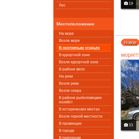
19
Лес
Местоположение
На море
Возле моря
В охотничьих угодьях
моря!!
В курортной зоне
Возле курортной зоне
В районе вилл
На реки
Возле реки
Возле озера
В районе рыболовецких
хозяйст
В исторических местах
Возле горной местности
В провинции
33
В городе
В пригороде