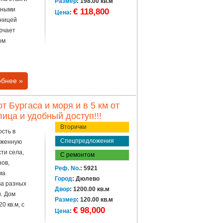
Размер
: 198.00 кв.м
нными
€ 118,800
Цена
:
тницей
ючает
ом
бнее »
т Бургаса и моря и в 5 км от
ица и удобный доступ!!!
Вторички
сть в
Спецпредложения
ложенную
ти села,
С ремонтом
нов,
Реф. No.
: 5921
ма
Город
: Дюлево
ва разных
Двор
: 1200.00 кв.м
и. Дом
Размер
: 120.00 кв.м
 кв.м, с
€ 98,000
Цена
: