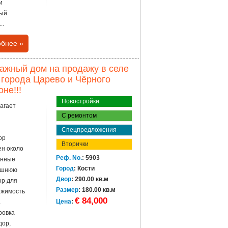
и
вый
..
бнее »
жный дом на продажу в селе
т города Царево и Чёрного
не!!!
Новостройки
лагает
С ремонтом
Спецпредложения
ор
Вторички
ен около
Реф. No.
: 5903
онные
Город
: Кости
нешнюю
Двор
: 290.00 кв.м
ор для
Размер
: 180.00 кв.м
ижимость
€ 84,000
Цена
:
а
ровка
дор,