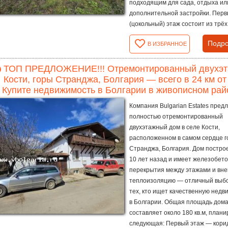
подходящим для сада, отдыха ил
дополнительной застройки. Пер
(цокольный) этаж состоит из трёх.
Подро
В ИЗБРАННОЕ
ТОП ПРЕДЛОЖЕНИЕ!!! Отремонтированный двухэта
Кости, горы Странджа, Болгария — всего в 24 км о
! Купите недвижимость в Болгарии в живописном райо
Компания Bulgarian Estates пред
полностью отремонтированный
двухэтажный дом в селе Кости,
расположенном в самом сердце г
Странджа, Болгария. Дом постро
10 лет назад и имеет железобет
перекрытия между этажами и в
теплоизоляцию — отличный выб
тех, кто ищет качественную недв
в Болгарии. Общая площадь дом
составляет около 180 кв.м, плани
следующая: Первый этаж — кори