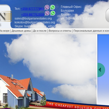
Главный Офис:
Тел:
+359 877777960
Болгария
+359 887762939
Елхово
sales@bulgarianestates.org
ул. Тарговска 8, 2-й етаж
kokotov@bulgarianestates.org
Skype: bulgarianestates_elhovo
|
|
|
|
На море
Дешевые домы
До и после
Вопросы и ответы
Персональные данные и ко