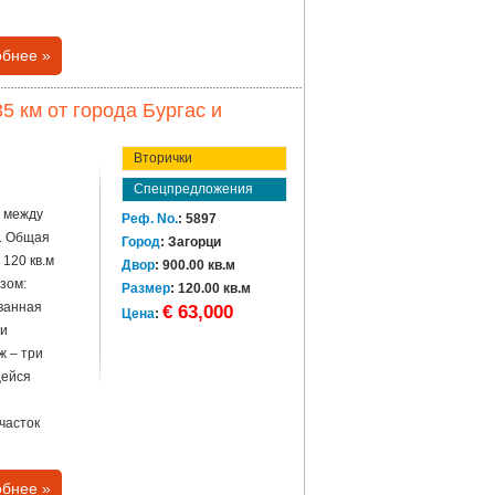
бнее »
5 км от города Бургас и
Вторички
Спецпредложения
 между
Реф. No.
: 5897
. Общая
Город
: Загорци
120 кв.м
Двор
: 900.00 кв.м
зом:
Размер
: 120.00 кв.м
 ванная
€ 63,000
Цена
:
 и
ж – три
щейся
часток
бнее »