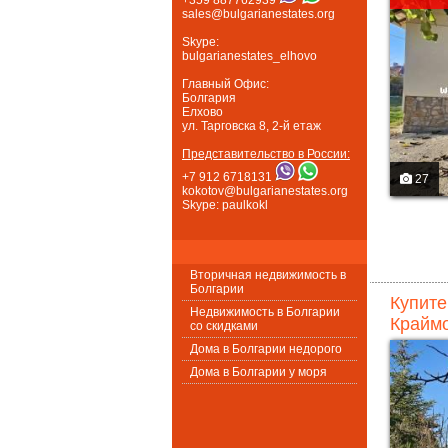
sales@bulgarianestates.org
Skype:
bulgarianestates_elhovo
Главный Офис:
Болгария
Елхово
ул. Тарговска 8, 2-й етаж
Представительство в России:
+7 912 6718131
27
kokotov@bulgarianestates.org
Skype: paulkokl
Вторичная недвижимость в
Болгарии
Купите
Недвижимость в Болгарии
Краймо
со скидками
Дома в Болгарии недорого
Дома в Болгарии у моря