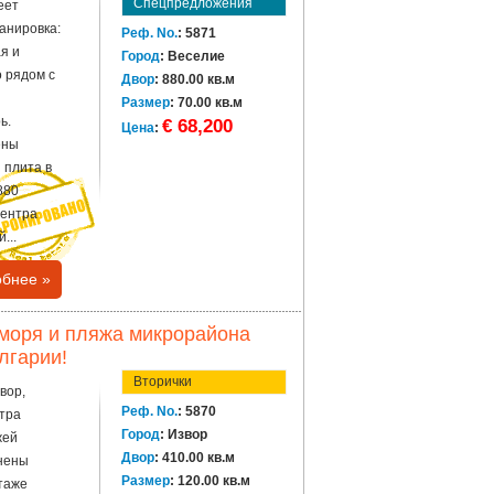
Спецпредложения
еет
анировка:
Реф. No.
: 5871
я и
Город
: Веселие
 рядом с
Двор
: 880.00 кв.м
Размер
: 70.00 кв.м
ь.
€ 68,200
Цена
:
ены
 плита в
880
центра
...
бнее »
т моря и пляжа микрорайона
лгарии!
Вторички
вор,
Реф. No.
: 5870
нтра
Город
: Извор
жей
Двор
: 410.00 кв.м
инены
Размер
: 120.00 кв.м
таже