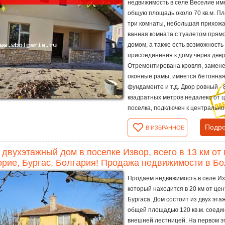
недвижимость в селе Веселие им
общую площадь около 70 кв.м. Пл
три комнаты, небольшая прихожа
ванная комната с туалетом прямо
домом, а также есть возможность
присоединения к дому через двер
Отремонтирована кровля, замен
оконные рамы, имеется бетонная
фундаменте и т.д. Двор ровный - 
квадратных метров недалеко от 
поселка, подключен к центральной
Подро
В ИЗБРАННОЕ
 двухэтажный дом в поселке Извор, всего в 13 км о
рие, Бургас, Болгария! Продажа недвижимости в Бо
Продаем недвижимость в селе Из
который находится в 20 км от це
Бургаса. Дом состоит из двух эта
общей площадью 120 кв.м. соед
внешней лестницей. На первом э