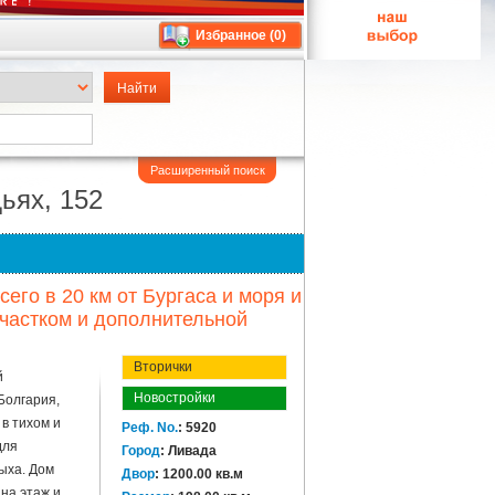
Избранное (
0
)
Расширенный поиск
ьях, 152
его в 20 км от Бургаса и моря и
участком и дополнительной
Вторички
й
Новостройки
Болгария,
в тихом и
Реф. No.
: 5920
для
Город
: Ливада
ыха. Дом
Двор
: 1200.00 кв.м
 на этаж и