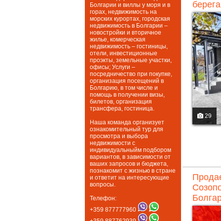
берега
Болгарии и виллы у моря и в
горах, недвижимость на
морских курортах, городская
недвижимость в Болгарии –
новостройки и вторичное
жилье, комерческая
недвижимость – гостиницы,
отели, инвестиционные
проэкты, земельные участки,
офисы; Услуги –
посредничество при покупке,
организация посещений в
Болгарию, в том числе и
помощь в получении визы,
билетов, организация
трансфера, гостиница.
29
Наша команда организует
ознакомительный тур для
просмотра и выбора
недвижимости с
индивидуальныйм подбором
вариантов, в зависимости от
ваших запросов и бюджета,
познакомит с жизнью в стране
Продае
и ответит на интересующие
вопросы.
Созопо
Болгар
Телефон:
+359 877777960
+359 887762939