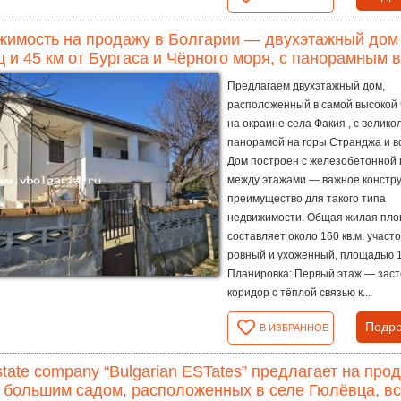
имость на продажу в Болгарии — двухэтажный дом в
 и 45 км от Бургаса и Чёрного моря, с панорамным 
Предлагаем двухэтажный дом,
расположенный в самой высокой 
на окраине села Факия , с велик
панорамой на горы Странджа и вс
Дом построен с железобетонной
между этажами — важное констр
преимущество для такого типа
недвижимости. Общая жилая пл
составляет около 160 кв.м, участ
ровный и ухоженный, площадью 1 
Планировка: Первый этаж — зас
коридор с тёплой связью к...
Подро
В ИЗБРАННОЕ
state company “Bulgarian ESTates” предлагает на пр
 большим садом, расположенных в селе Гюлёвца, все