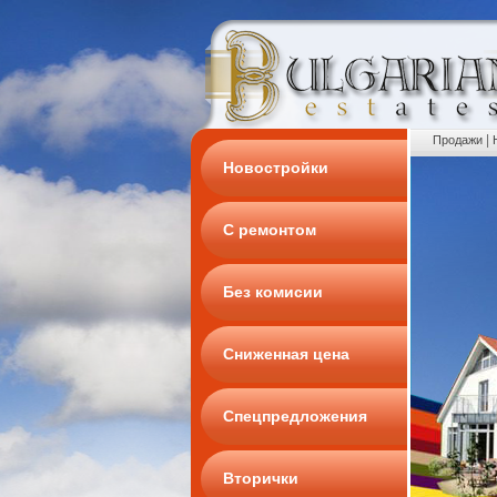
|
Продажи
Новостройки
С ремонтом
Без комисии
Сниженная цена
Спецпредложения
Вторички