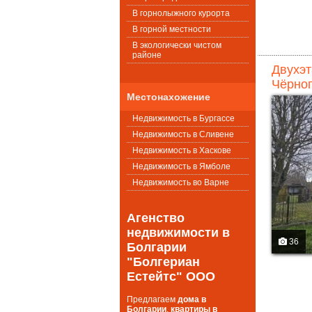
В горнолыжного курорта
В горной местности
В экологически чистом
районе
Двухэт
Чёрног
Местонахожение
Недвижимость в Бургассе
Недвижимость в Сливене
Недвижимость в Хаскове
Недвижимость в Ямболе
Недвижимость во Варне
Агенство
недвижимости в
36
Болгарии
"Болгериан
Естейтс" ООО
Предлагаем
дома в
Болгарии
,
квартиры в