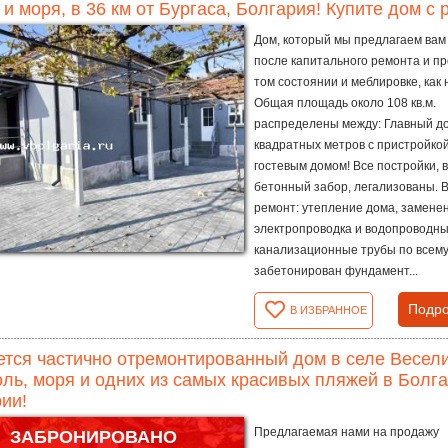
 и моря, в 36 км от Бургаса, Болгария! Купите дом с
Дом, который мы предлагаем вам 
после капитального ремонта и пр
том состоянии и меблировке, как 
Общая площадь около 108 кв.м.
распределены между: Главный д
квадратных метров с пристройкой
гостевым домом! Все постройки, 
бетонный забор, легализованы.
ремонт: утепление дома, замене
электропроводка и водопроводны
канализационные трубы по всему
забетонирован фундамент...
Подро
В ИЗБРАННОЕ
тся частично отремонтированный дом в селе Веселие
ль, моря и одних из самых красивых пляжей в Болга
ии!
Предлагаемая нами на продажу
ЗАБРОНИРОВАНО