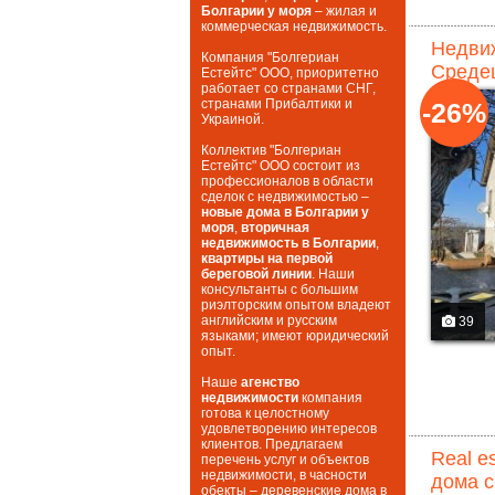
Болгарии у моря
– жилая и
коммерческая недвижимость.
Недвиж
Компания "Болгериан
Средец
Естейтс" ООО, приоритетно
работает со странами СНГ,
странами Прибалтики и
-26%
Украиной.
Коллектив "Болгериан
Естейтс" ООО состоит из
профессионалов в области
сделок с недвижимостью –
новые дома в Болгарии у
моря
,
вторичная
недвижимость в Болгарии
,
квартиры на первой
береговой линии
. Наши
консультанты с большим
риэлторским опытом владеют
английским и русским
39
языками; имеют юридический
опыт.
Наше
агенство
недвижимости
компания
готова к целостному
удовлетворению интересов
клиентов. Предлагаем
Real e
перечень услуг и объектов
недвижимости, в часности
дома с
обекты – деревенские дома в