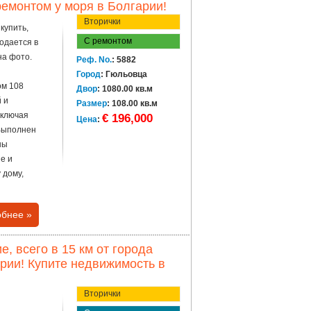
 ремонтом у моря в Болгарии!
Вторички
купить,
С ремонтом
одается в
на фото.
Реф. No.
: 5882
Город
: Гюльовца
ом 108
Двор
: 1080.00 кв.м
 и
Размер
: 108.00 кв.м
включая
€ 196,000
Цена
:
 Выполнен
ны
е и
 дому,
бнее »
, всего в 15 км от города
рии! Купите недвижимость в
Вторички