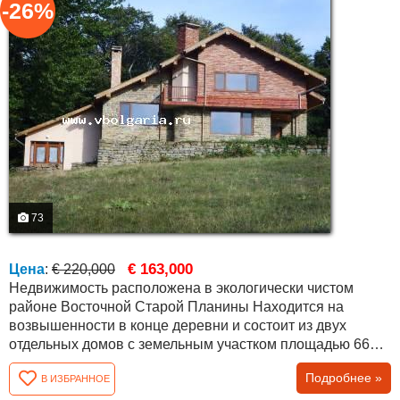
-26%
73
€ 163,000
Цена
:
€ 220,000
Недвижимость расположена в экологически чистом
районе Восточной Старой Планины Находится на
возвышенности в конце деревни и состоит из двух
отдельных домов с земельным участком площадью 6668
квм и великолепным панорамным видом на окружающие
Подробнее »
В ИЗБРАННОЕ
леса и горы Основной дом — массивное трехэтажное