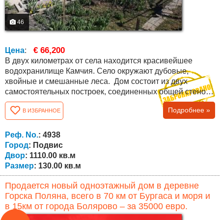
46
€ 66,200
Цена
:
В двух километрах от села находится красивейшее
водохранилище Камчия. Село окружают дубовые,
хвойные и смешанные леса. Дом состоит из двух
самостоятельных построек, соединенных общей стеной.
Общая площадь дома составляет 130 кв.м . В доме два
Подробнее »
В ИЗБРАННОЕ
входа, две прихожие. В каждом доме по две комнаты,
санузел, коридор, кухня общая. При необходимости
можно сделать вторую кухню, коммуникации для этого
Реф. No.
: 4938
есть. Один дом совершенно новый, второй...
Город
: Подвис
Двор
: 1110.00 кв.м
Размер
: 130.00 кв.м
Продается новый одноэтажный дом в деревне
Горска Поляна, всего в 70 км от Бургаса и моря и
в 15км от города Болярово – за 35000 евро.