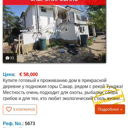
33
€ 58,000
Цена
:
Купите готовый к проживанию дом в прекрасной
деревне у подножия горы Сакар, рядом с рекой Тунджа!
Местность очень подходит для охоты, рыбалки, сбора
грибов и для тех, кто любит экологический стиль жизни. В
селе есть два магазина кафе, много иностранцев.
Подробнее »
В ИЗБРАННОЕ
Близкое расположение к городу Елхово делает его
предпочтительным местом для проживания. Общая
площадь дома составляет 136 кв.м. распределены
Реф. No.
: 5673