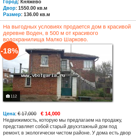
следующим образом: на первом этаже...
Город
: Княжево
Двор
: 1550.00 кв.м
Размер
: 136.00 кв.м
На выгодных условиях продается дом в красивой
деревне Воден, в 500 м от красивого
водохранилища Малко Шарково.
-18%
112
€ 14,000
Цена
:
€ 17,000
Недвижимость, которую мы предлагаем на продажу,
представляет собой старый двухэтажный дом под
ремонт, в экологически чистом районе. У дома есть двор