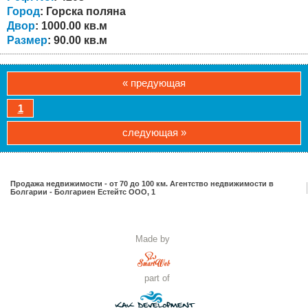
переоборудовать гараж во вторую...
Город
: Горска поляна
Двор
: 1000.00 кв.м
Размер
: 90.00 кв.м
« предующая
1
следующая »
Продажа недвижимости - от 70 до 100 км. Агентство недвижимости в
Болгарии - Болгариен Естейтс ООО, 1
Made by
part of