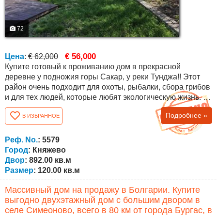
72
€ 56,000
Цена
:
€ 62,000
Купите готовый к проживанию дом в прекрасной
деревне у подножия горы Сакар, у реки Тунджа!! Этот
район очень подходит для охоты, рыбалки, сбора грибов
и для тех людей, которые любят экологическую жизнь. В
селе есть два магазина, кафе, много иностранцев и
Подробнее »
В ИЗБРАННОЕ
другое. Близкое расположение к городу Елхово делает
его предпочитаемым местом для проживания. Дом
имеет общую площадь 120 кв.м. со следующей
Реф. No.
: 5579
планировкой: на первом этаже есть...
Город
: Княжево
Двор
: 892.00 кв.м
Размер
: 120.00 кв.м
Массивный дом на продажу в Болгарии. Купите
выгодно двухэтажный дом с большим двором в
селе Симеоново, всего в 80 км от города Бургас, в