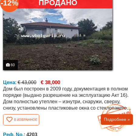
ПРОДАНО
-12%
60
€ 38,000
Цена
:
€ 43,000
Дом был построен в 2009 году, документация в полном
порядке (выдано разрешение на эксплуатацию Акт 16).
Дом полностью утеплен – изнутри, снаружи, сверху,
снизу, установлены пластиковые окна со стеклопакетом.
Общая квадратура дома составляет 90 кв.м .
Подробнее »
В ИЗБРАННОЕ
Планировка следующая: спальня, зал, кухня, ванная и
туалет, коридор и гараж площадью 30 кв.м., соединенный
теплым коридором с домом. Есть возможность
Реф. No.
: 4203