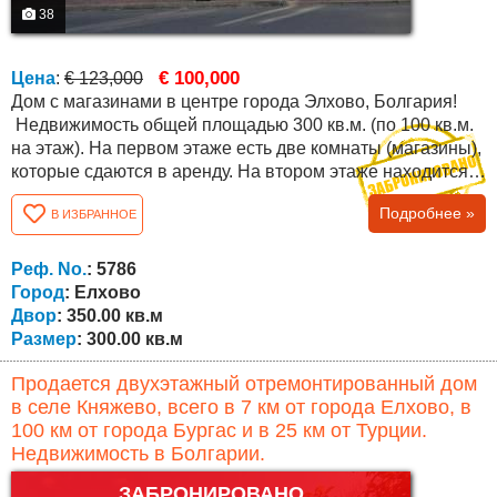
38
€ 100,000
Цена
:
€ 123,000
Дом с магазинами в центре города Элхово, Болгария!
Недвижимость общей площадью 300 кв.м. (по 100 кв.м.
на этаж). На первом этаже есть две комнаты (магазины),
которые сдаются в аренду. На втором этаже находится
большая прихожая, ванная комната с туалетом и четыре
Подробнее »
В ИЗБРАННОЕ
комнаты. На третьем этаже находится небольшая
трехкомнатная квартира с ремонтом (столовая с кухней,
две спальни и ванная комната с туалетом) и еще две
Реф. No.
: 5786
комнаты, которые...
Город
: Елхово
Двор
: 350.00 кв.м
Размер
: 300.00 кв.м
Продается двухэтажный отремонтированный дом
в селе Княжево, всего в 7 км от города Елхово, в
100 км от города Бургас и в 25 км от Турции.
Недвижимость в Болгарии.
ЗАБРОНИРОВАНО