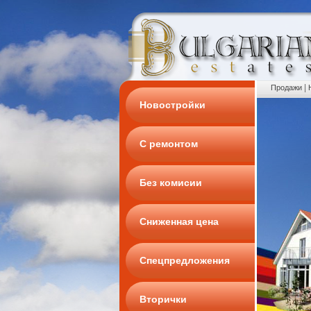
|
Продажи
Новостройки
С ремонтом
Без комисии
Сниженная цена
Спецпредложения
Вторички