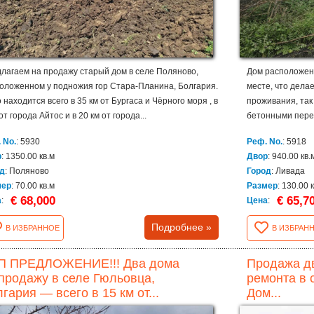
лагаем на продажу старый дом в селе Поляново,
Дом расположен 
оложенном у подножия гор Стара-Планина, Болгария.
месте, что дела
 находится всего в 35 км от Бургаса и Чёрного моря , в
проживания, так
от города Айтос и в 20 км от города...
бетонными пере
 No.
: 5930
Реф. No.
: 5918
р
: 1350.00 кв.м
Двор
: 940.00 кв.
д
: Поляново
Город
: Ливада
мер
: 70.00 кв.м
Размер
: 130.00 
€ 68,000
€ 65,7
а
:
Цена
:
Подробнее »
В ИЗБРАННОЕ
В ИЗБРАН
П ПРЕДЛОЖЕНИЕ!!! Два дома
Продажа д
продажу в селе Гюльовца,
ремонта в 
гария — всего в 15 км от...
Дом...