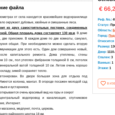
ние файла
€ 66,
илометрах от села находится красивейшее водохранилище
Реф. No.:
4
ело окружают дубовые, хвойные и смешанные леса.
Статус:
Пр
оит из двух самостоятельных построек, соединенных
Область:
Б
еной. Общая площадь дома составляет 130 кв.м
. В доме
Город:
Под
, две прихожие. В каждом доме по две комнаты, санузел,
Относится 
 кухня общая. При необходимости можно сделать вторую
Размер:
13
ммуникации для этого есть. Один дом совершенно новый,
Двор:
1110.
осле капитального ремонта. Дома утеплены, стены
Спален:
3
м 10 см., пол утеплен фибраном толщиной 8 см, потолок
Ванных:
1
минеральной ватой толщиной 10 см. Летом очень хорошо
Этажи:
1
охладу, зимой сохраняет тепло.
етонирован. Во дворе большая зона для отдыха под
Имеется колонка, мангал. В огороде посажен молодой сад
В ИЗ
евьев и кустарников.
 открывается очень красивый вид на горы и озеро!
ентральный водопровод и канализация, спутниковое
ние, Интернет.
и магазина, медпункт, почта, церковь.
шего районного центра 18 км.