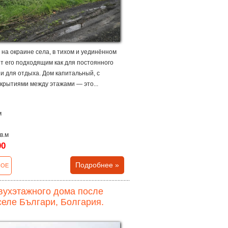
на окраине села, в тихом и уединённом
ет его подходящим как для постоянного
 и для отдыха. Дом капитальный, с
крытиями между этажами — это...
м
кв.м
00
Подробнее »
НОЕ
вухэтажного дома после
селе Българи, Болгария.