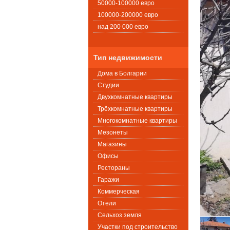
50000-100000 евро
100000-200000 евро
над 200 000 евро
Тип недвижимости
Дома в Болгарии
Студии
Двухкомнатные квартиры
Трёхкомнатные квартиры
Многокомнатные квартиры
Мезонеты
Магазины
Офисы
Рестораны
Гаражи
Коммерческая
Oтели
Сельхоз земля
Участки под строительство