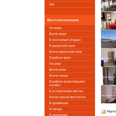
Лес
Местоположение
На море
Возле моря
В охотничьих угодьях
В курортной зоне
Возле курортной зоне
В районе вилл
На реки
Возле реки
Возле озера
В районе рыболовецких
хозяйст
В исторических местах
Возле горной местности
В провинции
В городе
Карта
В пригороде