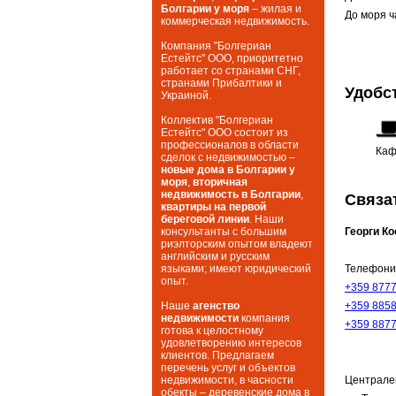
Болгарии у моря
– жилая и
До моря ч
коммерческая недвижимость.
Компания "Болгериан
Естейтс" ООО, приоритетно
работает со странами СНГ,
странами Прибалтики и
Удобс
Украиной.
Коллектив "Болгериан
Естейтс" ООО состоит из
профессионалов в области
Каф
сделок с недвижимостью –
новые дома в Болгарии у
моря
,
вторичная
недвижимость в Болгарии
,
Связа
квартиры на первой
береговой линии
. Наши
Георги К
консультанты с большим
риэлторским опытом владеют
английским и русским
Телефони
языками; имеют юридический
опыт.
+359 877
+359 885
Наше
агенство
недвижимости
компания
+359 887
готова к целостному
удовлетворению интересов
клиентов. Предлагаем
перечень услуг и объектов
Централе
недвижимости, в часности
обекты – деревенские дома в