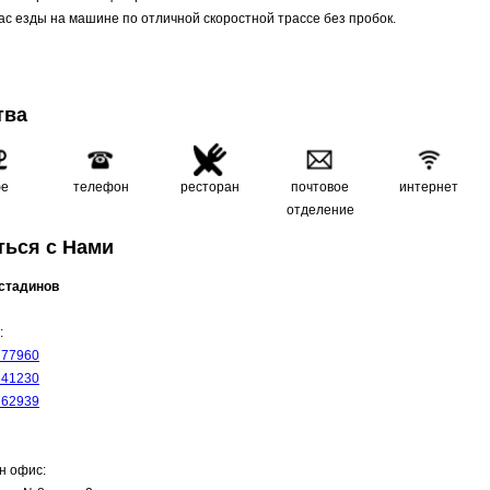
ас езды на машине по отличной скоростной трассе без пробок.
тва
е
телефон
ресторан
почтовое
интернет
отделение
ться с Нами
остадинов
:
777960
841230
762939
н офис: