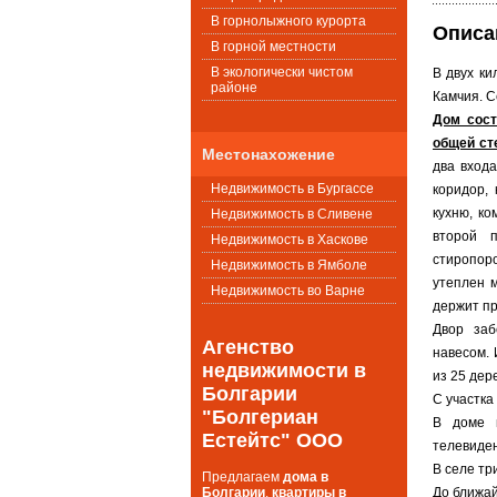
В горнолыжного курорта
Описа
В горной местности
В экологически чистом
В двух к
районе
Камчия. С
Дом сост
общей ст
Местонахожение
два входа
Недвижимость в Бургассе
коридор,
кухню, ко
Недвижимость в Сливене
второй п
Недвижимость в Хаскове
стиропоро
Недвижимость в Ямболе
утеплен 
Недвижимость во Варне
держит пр
Двор заб
Агенство
навесом. 
недвижимости в
из 25 дер
Болгарии
С участка
"Болгериан
В доме ц
Естейтс" ООО
телевиде
В селе тр
Предлагаем
дома в
Болгарии
,
квартиры в
До ближай