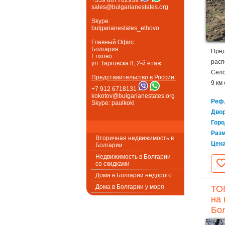
sales@bulgarianestates.org
Skype:
bulgarianestates_elhovo
Главный Офис:
Болгария
Пред
Елхово
расп
ул. Тарговска 8, 2-й етаж
Село
Представительство в России:
9 км 
+7 912 6718131
kokotov@bulgarianestates.org
Реф.
Skype: paulkokl
Дво
Горо
Раз
Вторичная недвижимость в
Цен
Болгарии
Недвижимость в Болгарии
со скидками
Дома в Болгарии недорого
Дома в Болгарии у моря
ТО
на 
Бол