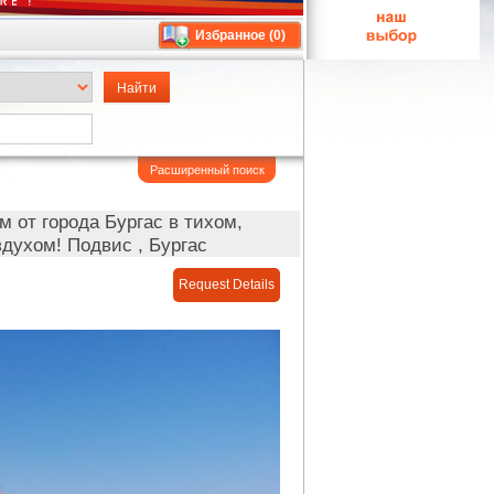
Избранное (
0
)
Расширенный поиск
м от города Бургас в тихом,
духом! Подвис , Бургас
Request Details