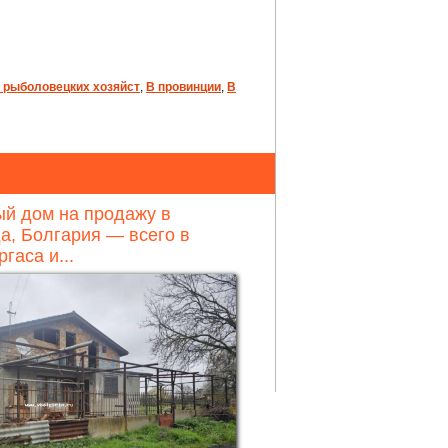
 рыболовецких хозяйст
,
В провинции
,
В
й дом на продажу в
а, Болгария — всего в
ргаса и...