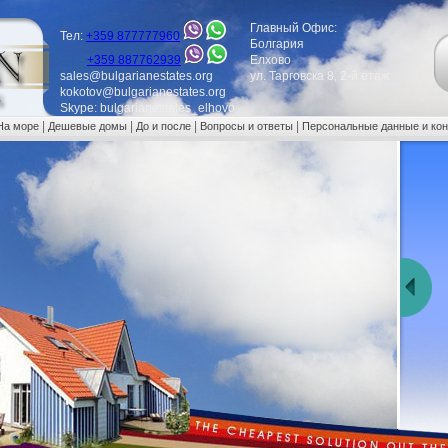
Главный Офис:
Тел:
+359 877777960
Болгария
+359 887762939
Елхово
sales@bulgarianestates.org
ул. Тарговска 8, 2-й етаж
kokotov@bulgarianestates.org
Skype: bulgarianestates_elhovo
|
|
|
|
На море
Дешевые домы
До и после
Вопросы и ответы
Персональные данные и ко