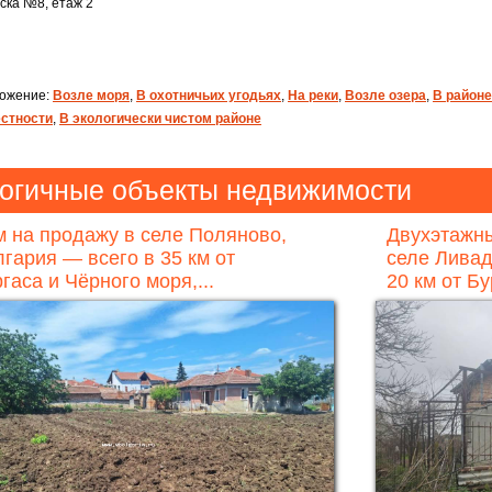
вска №8, етаж 2
ожение:
Возле моря
,
В охотничьих угодьях
,
На реки
,
Возле озера
,
В районе
естности
,
В экологически чистом районе
огичные объекты недвижимости
 на продажу в селе Поляново,
Двухэтажны
гария — всего в 35 км от
селе Ливад
гаса и Чёрного моря,...
20 км от Бу