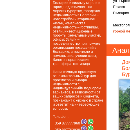
ул. Търго
Болгарии и виллы у моря и в
Елхово
горах, недвижимость на
морских курортах, городская
България
недвижимость в Болгарии –
новостройки и вторичное
жилье, комерческая
Местопол
недвижимость – гостиницы,
горной м
отели, инвестиционные
проэкты, земельные участки,
офисы; Услуги –
посредничество при покупке,
организация посещений в
Анал
Болгарию, в том числе и
помощь в получении визы,
билетов, организация
Дом
трансфера, гостиница.
Бол
Наша команда организует
Бур
ознакомительный тур для
просмотра и выбора
недвижимости с
индивидуальныйм подбором
вариантов, в зависимости от
ваших запросов и бюджета,
познакомит с жизнью в стране
и ответит на интересующие
вопросы.
Телефон:
+359 877777960
+359 887762939