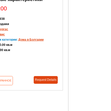
200
938
одажи
ургас
вис
к категории:
Дома в Болгарии
0.00 кв.м
00 кв.м
Request Details
БРАННОЕ