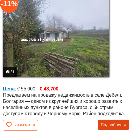
-11%
21
€ 48,700
Цена
:
€ 55,000
Предлагаем на продажу недвижимость в селе Дебелт,
Болгария — одном из крупнейших и хорошо развитых
населённых пунктов в районе Бургаса, с быстрым
доступом к городу и Чёрному морю. Район подходит как
для постоянного проживания, так и для покупки
Подробнее »
В ИЗБРАННОЕ
недвижимости у моря в Болгарии. Объект расположен в