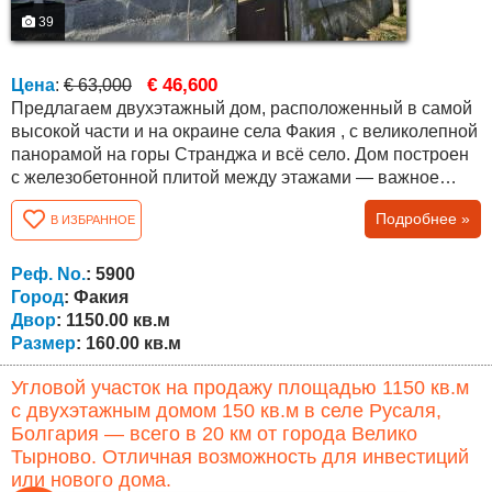
39
€ 46,600
Цена
:
€ 63,000
Предлагаем двухэтажный дом, расположенный в самой
высокой части и на окраине села Факия , с великолепной
панорамой на горы Странджа и всё село. Дом построен
с железобетонной плитой между этажами — важное
конструктивное преимущество для такого типа
Подробнее »
В ИЗБРАННОЕ
недвижимости. Общая жилая площадь составляет около
160 кв.м, участок — ровный и ухоженный, площадью 1
150 кв.м. Планировка: Первый этаж — застеклённый
Реф. No.
: 5900
коридор с тёплой связью к...
Город
: Факия
Двор
: 1150.00 кв.м
Размер
: 160.00 кв.м
Угловой участок на продажу площадью 1150 кв.м
с двухэтажным домом 150 кв.м в селе Русаля,
Болгария — всего в 20 км от города Велико
Тырново. Отличная возможность для инвестиций
или нового дома.