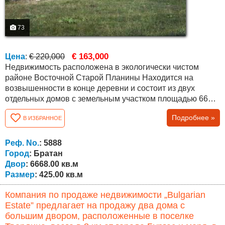
73
€ 163,000
Цена
:
€ 220,000
Недвижимость расположена в экологически чистом
районе Восточной Старой Планины Находится на
возвышенности в конце деревни и состоит из двух
отдельных домов с земельным участком площадью 6668
квм и великолепным панорамным видом на окружающие
Подробнее »
В ИЗБРАННОЕ
леса и горы Основной дом — массивное трехэтажное
здание общей площадью около 320 квм, распределённое
следующим образом Цокольный этаж (около 116 квм):
Реф. No.
: 5888
просторная застеклённая...
Город
: Братан
Двор
: 6668.00 кв.м
Размер
: 425.00 кв.м
Компания по продаже недвижимости „Bulgarian
Estate” предлагает на продажу два дома с
большим двором, расположенные в поселке