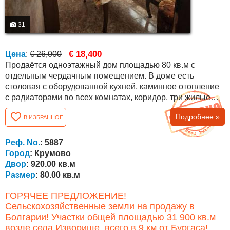
31
€ 18,400
Цена
:
€ 26,000
Продаётся одноэтажный дом площадью 80 кв.м с
отдельным чердачным помещением. В доме есть
столовая с оборудованной кухней, каминное отопление
с радиаторами во всех комнатах, коридор, три жилые
комнаты и полностью отремонтированная ванная
Подробнее »
В ИЗБРАННОЕ
комната с туалетом, подключённая к центральной
канализации. Между жилым этажом и чердаком —
бетонная плита, что обеспечивает прочность
Реф. No.
: 5887
конструкции и позволяет использовать чердак для...
Город
: Крумово
Двор
: 920.00 кв.м
Размер
: 80.00 кв.м
ГОРЯЧЕЕ ПРЕДЛОЖЕНИЕ!
Сельскохозяйственные земли на продажу в
Болгарии! Участки общей площадью 31 900 кв.м
возле села Изворище, всего в 9 км от Бургаса!