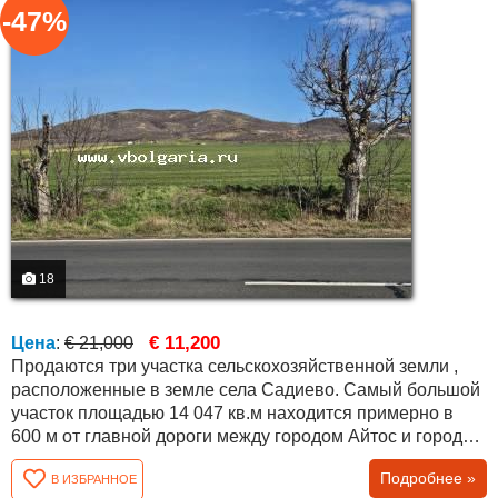
-47%
18
€ 11,200
Цена
:
€ 21,000
Продаются три участка сельскохозяйственной земли ,
расположенные в земле села Садиево. Самый большой
участок площадью 14 047 кв.м находится примерно в
600 м от главной дороги между городом Айтос и городом
Бургас. Примерно в 200 м от него расположены ещё два
Подробнее »
В ИЗБРАННОЕ
соседних участка площадью 6 580 кв.м и 7 339 кв.м