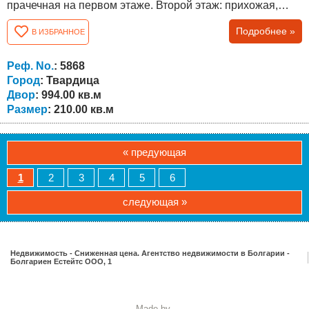
прачечная на первом этаже. Второй этаж: прихожая,
гостиная, две спальни и две террасы. Плюсами
Подробнее »
В ИЗБРАННОЕ
являются необычно большой для района двор – 994
кв.м., асфальтированная дорога, массивный забор,
массивный гараж, отопление кондиционером и
Реф. No.
: 5868
твердотопливным котлом с радиаторами обоих...
Город
: Твардица
Двор
: 994.00 кв.м
Размер
: 210.00 кв.м
« предующая
1
2
3
4
5
6
следующая »
Недвижимость - Сниженная цена. Агентство недвижимости в Болгарии -
Болгариен Естейтс ООО, 1
Made by