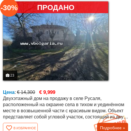
ПРОДАНО
-30%
23
€ 9,999
Цена
:
€ 14,300
Двухэтажный дом на продажу в селе Русаля,
расположенный на окраине села в тихом и уединённом
месте в возвышенной части с красивым видом. Объект
представляет собой угловой участок, состоящий из двух
отдельных участков, граничащих друг с другом — один
Подробнее »
В ИЗБРАННОЕ
площадью 700 кв.м, второй 450 кв.м. На участке