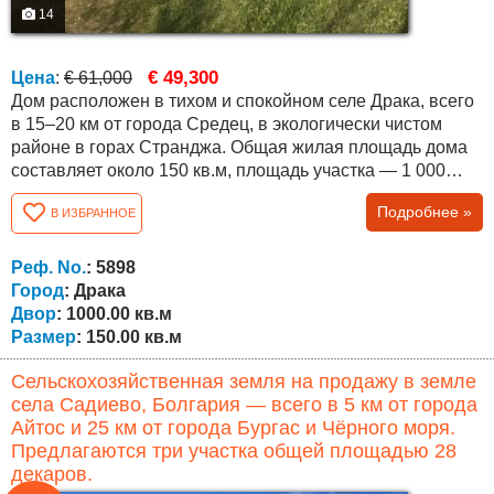
14
€ 49,300
Цена
:
€ 61,000
Дом расположен в тихом и спокойном селе Драка, всего
в 15–20 км от города Средец, в экологически чистом
районе в горах Странджа. Общая жилая площадь дома
составляет около 150 кв.м, площадь участка — 1 000
кв.м. Лестницы между этажами наружные.
Подробнее »
В ИЗБРАННОЕ
Недвижимость предлагает прекрасный вид на
окружающую местность. Планировка следующая:
Первый этаж — кухня, гостиная, кладовое помещение,
Реф. No.
: 5898
ванная комната и гараж. Второй этаж — три спальни,...
Город
: Драка
Двор
: 1000.00 кв.м
Размер
: 150.00 кв.м
Сельскохозяйственная земля на продажу в земле
села Садиево, Болгария — всего в 5 км от города
Айтос и 25 км от города Бургас и Чёрного моря.
Предлагаются три участка общей площадью 28
декаров.