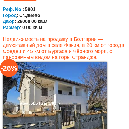
соответственно. Общая площадь трёх участков
составляет около 28 декаров. Участки имеют открытую
Реф. No.
: 5901
панораму на окружающие...
Город
: Съдиево
Двор
: 28000.00 кв.м
Размер
: 0.00 кв.м
Недвижимость на продажу в Болгарии —
двухэтажный дом в селе Факия, в 20 км от города
Средец и 45 км от Бургаса и Чёрного моря, с
панорамным видом на горы Странджа.
-26%