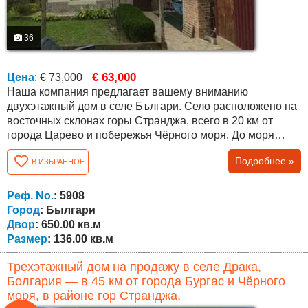
36
€ 63,000
Цена
:
€ 73,000
Наша компания предлагает вашему вниманию
двухэтажный дом в селе Българи. Село расположено на
восточных склонах горы Странджа, всего в 20 км от
города Царево и побережья Чёрного моря. До моря
ведёт хорошая дорога, а также круглый год курсирует
Подробнее »
В ИЗБРАННОЕ
регулярный транспорт. Дом находится на окраине села,
недалеко от музея, и из него открывается прекрасный
вид на горы. Площадь участка составляет 650 кв. м . В
Реф. No.
: 5908
саду растут фруктовые деревья и...
Город
: Былгари
Двор
: 650.00 кв.м
Размер
: 136.00 кв.м
Трёхэтажный дом на продажу в селе Драка,
Болгария — в 45 км от города Бургас и Чёрного
моря, в районе гор Странджа.