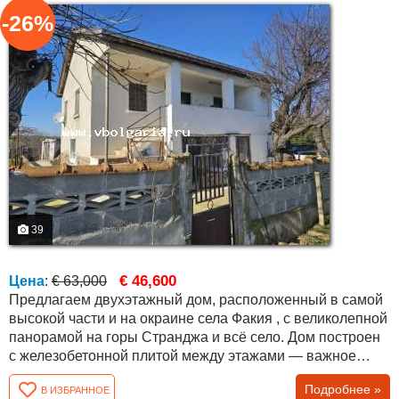
-26%
39
€ 46,600
Цена
:
€ 63,000
Предлагаем двухэтажный дом, расположенный в самой
высокой части и на окраине села Факия , с великолепной
панорамой на горы Странджа и всё село. Дом построен
с железобетонной плитой между этажами — важное
конструктивное преимущество для такого типа
Подробнее »
В ИЗБРАННОЕ
недвижимости. Общая жилая площадь составляет около