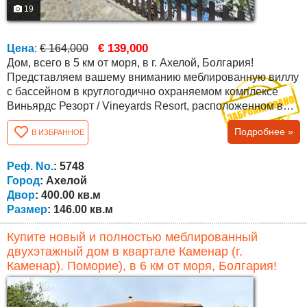
19
€ 139,000
Цена
:
€ 164,000
Дом, всего в 5 км от моря, в г. Ахелой, Болгария!
Представляем вашему вниманию меблированную виллу
с бассейном в круглогодично охраняемом комплексе
Виньярдс Резорт / Vineyards Resort, расположенном в
юго-восточной Болгарии, недалеко от моря, городка
Подробнее »
В ИЗБРАННОЕ
Каблешково, а также до курортов поселка Ахелой (в 5 км
от пляжа) и курорта Солнечный Берег (10 мин езды).
Комплекс расположен на красивом холме у подножия
Реф. No.
: 5748
горы Стара планина с прекрасным...
Город
: Ахелой
Двор
: 400.00 кв.м
Размер
: 146.00 кв.м
Купите новый и полностью меблированный
двухэтажный дом в квартале Каменар (г.
Каменар). Поморие), в 6 км от моря, Болгария!