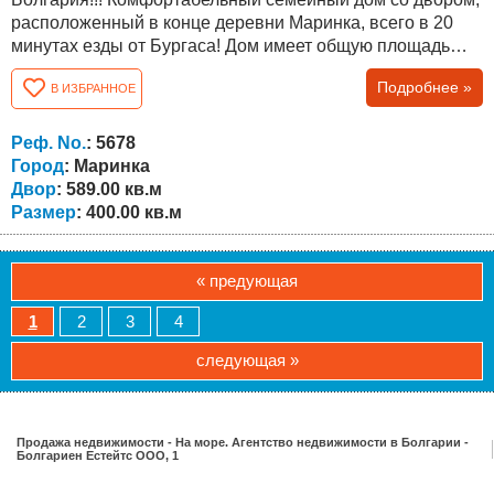
расположенный в конце деревни Маринка, всего в 20
минутах езды от Бургаса! Дом имеет общую площадь
400 кв.м. и двор 589 кв.м. Он состоит из: Полуподвала -
Подробнее »
В ИЗБРАННОЕ
200 кв.м., который можно превратить в отдельный
винный погреб, отдельный тренажерный зал, таверну,
игровую комнату, котельную, склад, бильярдную или что-
Реф. No.
: 5678
то другое. Первый этаж:...
Город
: Маринка
Двор
: 589.00 кв.м
Размер
: 400.00 кв.м
« предующая
1
2
3
4
следующая »
Продажа недвижимости - На море. Агентство недвижимости в Болгарии -
Болгариен Естейтс ООО, 1