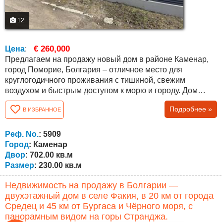
12
€ 260,000
Цена
:
Предлагаем на продажу новый дом в районе Каменар,
город Поморие, Болгария – отличное место для
круглогодичного проживания с тишиной, свежим
воздухом и быстрым доступом к морю и городу. Дом
расположен на асфальтированной улице, в спокойном
Подробнее »
В ИЗБРАННОЕ
районе с соседями только с одной стороны, что
обеспечивает уединение и комфорт. Есть вид на море.
Дом построен с использованием материалов высокого
Реф. No.
: 5909
качества и имеет современный дизайн....
Город
: Каменар
Двор
: 702.00 кв.м
Размер
: 230.00 кв.м
Недвижимость на продажу в Болгарии —
двухэтажный дом в селе Факия, в 20 км от города
Средец и 45 км от Бургаса и Чёрного моря, с
панорамным видом на горы Странджа.