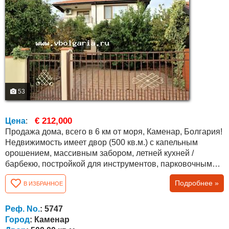
53
€ 212,000
Цена
:
Продажа дома, всего в 6 км от моря, Каменар, Болгария!
Недвижимость имеет двор (500 кв.м.) с капельным
орошением, массивным забором, летней кухней /
барбекю, постройкой для инструментов, парковочным
местом и множеством различных деревьев и
Подробнее »
В ИЗБРАННОЕ
кустарников, в т. ч. вечнозеленых. Дом новый и
полностью меблированный, общая площадь составляет
144 кв.м. На первом этаже (63 кв.м.) есть большая кухня,
Реф. No.
: 5747
гостиная/ зал с камином (водяная рубашка,...
Город
: Каменар