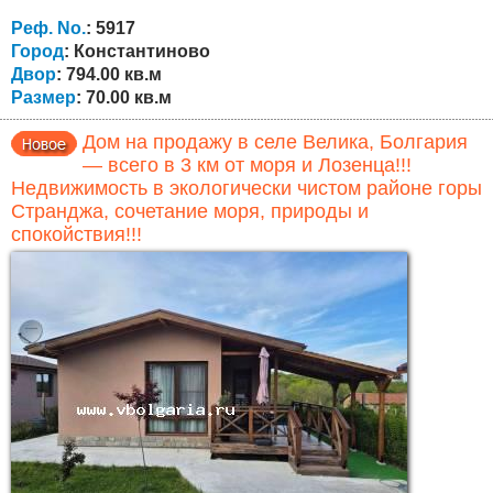
пристроенного дополнительного помещения с двумя
комнатами и ванной с туалетом. Обе части могут быть
Реф. No.
: 5917
объединены в одно более просторное и
Город
: Константиново
функциональное...
Двор
: 794.00 кв.м
Размер
: 70.00 кв.м
Дом на продажу в селе Велика, Болгария
— всего в 3 км от моря и Лозенца!!!
Недвижимость в экологически чистом районе горы
Странджа, сочетание моря, природы и
спокойствия!!!