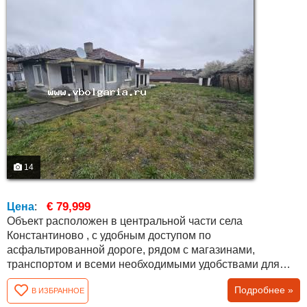
14
€ 79,999
Цена
:
Объект расположен в центральной части села
Константиново , с удобным доступом по
асфальтированной дороге, рядом с магазинами,
транспортом и всеми необходимыми удобствами для
постоянного проживания. Дом состоит из основной
Подробнее »
В ИЗБРАННОЕ
жилой части с тремя комнатами и коридором, а также