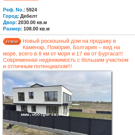
тихой части села, в сформированной жилой среде, среди
соседей есть иностранцы — англичане, немцы и
Реф. No.
: 5924
русскоязычные. Участок площадью...
Город
: Дебелт
Двор
: 2030.00 кв.м
Размер
: 108.00 кв.м
Новый роскошный дом на продажу в
Каменар, Поморие, Болгария – вид на
море, всего в 8 км от моря и 17 км от Бургаса!!!
Современная недвижимость с большим участком
и отличным потенциалом!!!