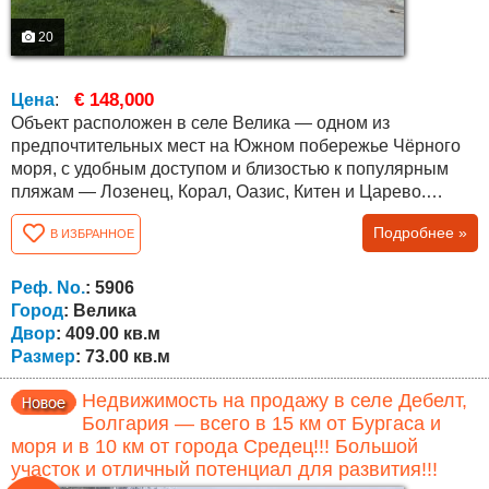
20
€ 148,000
Цена
:
Объект расположен в селе Велика — одном из
предпочтительных мест на Южном побережье Чёрного
моря, с удобным доступом и близостью к популярным
пляжам — Лозенец, Корал, Оазис, Китен и Царево.
Расстояние до Царево около 10 км, до Приморско —
Подробнее »
В ИЗБРАННОЕ
около 11 км. Дом одноэтажный, с функциональной
планировкой и застроенной площадью 73 кв.м (62 кв.м
внутренняя площадь и 11 кв.м веранда). Включает
Реф. No.
: 5906
просторную гостиную, спальню, дополнительную...
Город
: Велика
Двор
: 409.00 кв.м
Размер
: 73.00 кв.м
Недвижимость на продажу в селе Дебелт,
Болгария — всего в 15 км от Бургаса и
моря и в 10 км от города Средец!!! Большой
участок и отличный потенциал для развития!!!