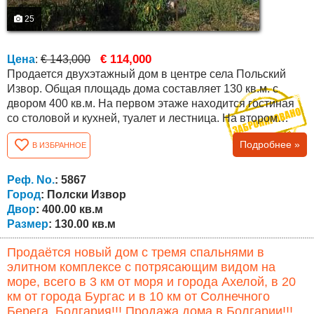
25
€ 114,000
Цена
:
€ 143,000
Продается двухэтажный дом в центре села Польский
Извор. Общая площадь дома составляет 130 кв.м. с
двором 400 кв.м. На первом этаже находится гостиная
со столовой и кухней, туалет и лестница. На втором
этаже имеются две спальни и ванная комната с
Подробнее »
В ИЗБРАННОЕ
туалетом. Весь дом снаружи гидроизолирован,
отапливается камином с водяной рубашкой и
радиаторами, санитарные узлы подключены к
Реф. No.
: 5867
центральной канализации. Во дворе также
Город
: Полски Извор
установлена...
Двор
: 400.00 кв.м
Размер
: 130.00 кв.м
Продаётся новый дом с тремя спальнями в
элитном комплексе с потрясающим видом на
море, всего в 3 км от моря и города Ахелой, в 20
км от города Бургас и в 10 км от Солнечного
Берега, Болгария!!! Продажа дома в Болгарии!!!