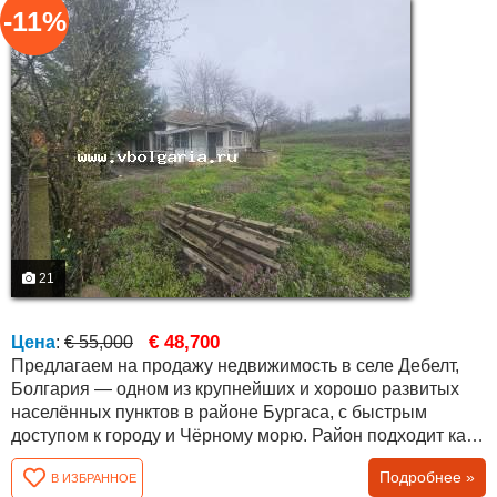
-11%
21
€ 48,700
Цена
:
€ 55,000
Предлагаем на продажу недвижимость в селе Дебелт,
Болгария — одном из крупнейших и хорошо развитых
населённых пунктов в районе Бургаса, с быстрым
доступом к городу и Чёрному морю. Район подходит как
для постоянного проживания, так и для покупки
Подробнее »
В ИЗБРАННОЕ
недвижимости у моря в Болгарии. Объект расположен в