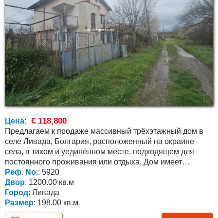
€ 118,800
Цена
:
Предлагаем к продаже массивный трёхэтажный дом в
селе Ливада, Болгария, расположенный на окраине
села, в тихом и уединённом месте, подходящем для
постоянного проживания или отдыха. Дом имеет
площадь...
Реф. No.
: 5920
Двор
: 1200.00 кв.м
Город
: Ливада
Размер
: 198.00 кв.м