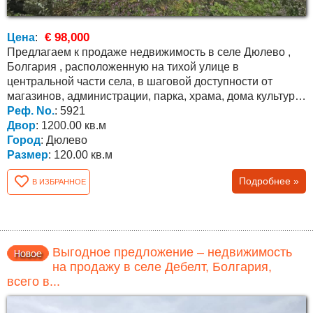
€ 98,000
Цена
:
Предлагаем к продаже недвижимость в селе Дюлево ,
Болгария , расположенную на тихой улице в
центральной части села, в шаговой доступности от
магазинов, администрации, парка, храма, дома культуры
и кафе. До...
Реф. No.
: 5921
Двор
: 1200.00 кв.м
Город
: Дюлево
Размер
: 120.00 кв.м
Подробнее »
В ИЗБРАННОЕ
Выгодное предложение – недвижимость
на продажу в селе Дебелт, Болгария,
всего в...