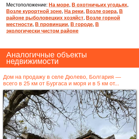
Местоположение:
На море
,
В охотничьих угодьях
,
Возле курортной зоне
,
На реки
,
Возле озера
,
В
районе рыболовецких хозяйст
,
Возле горной
местности
,
В провинции
,
В городе
,
В
экологически чистом районе
Аналогичные объекты
недвижимости
Дом на продажу в селе Дюлево, Болгария —
всего в 25 км от Бургаса и моря и в 5 км от...