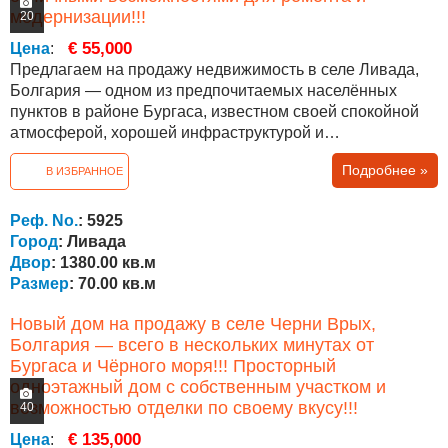
модернизации!!!
20
€ 55,000
Цена
:
Предлагаем на продажу недвижимость в селе Ливада,
Болгария — одном из предпочитаемых населённых
пунктов в районе Бургаса, известном своей спокойной
атмосферой, хорошей инфраструктурой и
международным сообществом иностранных жителей.
Подробнее »
В ИЗБРАННОЕ
Дом имеет жилую площадь 70 кв.м и отличается прочной
конструкцией. Недвижимость предоставляет отличные
возможности для ремонта и модернизации в
Реф. No.
: 5925
соответствии с предпочтениями будущего...
Город
: Ливада
Двор
: 1380.00 кв.м
Размер
: 70.00 кв.м
Новый дом на продажу в селе Черни Врых,
Болгария — всего в нескольких минутах от
Бургаса и Чёрного моря!!! Просторный
одноэтажный дом с собственным участком и
возможностью отделки по своему вкусу!!!
40
€ 135,000
Цена
: