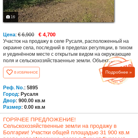
16
€ 4,700
Цена
:
€ 6,900
Участок на продажу в селе Русаля, расположенный на
окраине села, последний в пределах регуляции, в тихом
и уединённом месте с открытым видом на окружающие
поля и сельскохозяйстваенные земли. Объект
представляет собой урегулированный земельный
Подробнее »
В ИЗБРАННОЕ
участок (УПИ) площадью 900 кв.м, подходящий для
строительства жилого дома, дачи или инвестиции в
недвижимость в Болгарии. Село Русаля находится
Реф. No.
: 5895
примерно в 20 км от города Велико Тырново...
Город
: Русаля
Двор
: 900.00 кв.м
Размер
: 0.00 кв.м
ГОРЯЧЕЕ ПРЕДЛОЖЕНИЕ!
Сельскохозяйственные земли на продажу в
Болгарии! Участки общей площадью 31 900 кв.м