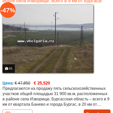
возле села Изворище, всего в 9 км от Бургаса!
-47%
45
€ 25,520
Цена
:
€ 47,850
Предлагаются на продажу пять сельскохозяйственных
участков общей площадью 31 900 кв.м, расположенных
в районе села Изворище, Бургасская область – всего в 9
км от квартала Банево и города Бургас, в 20 км от
Ахелоя и моря, в 25 км от курорта Солнечный берег и в