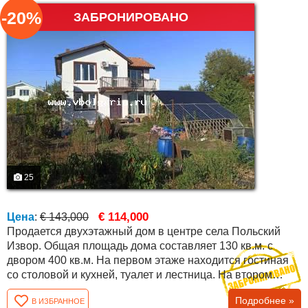
-20%
ЗАБРОНИРОВАНО
25
€ 114,000
Цена
:
€ 143,000
Продается двухэтажный дом в центре села Польский
Извор. Общая площадь дома составляет 130 кв.м. с
двором 400 кв.м. На первом этаже находится гостиная
со столовой и кухней, туалет и лестница. На втором
этаже имеются две спальни и ванная комната с
Подробнее »
В ИЗБРАННОЕ
туалетом. Весь дом снаружи гидроизолирован,