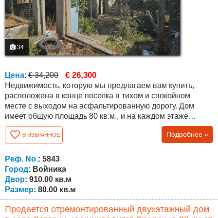
34
€ 26,300
Цена
:
€ 34,200
Недвижимость, которую мы предлагаем вам купить,
расположена в конце поселка в тихом и спокойном
месте с выходом на асфальтированную дорогу. Дом
имеет общую площадь 80 кв.м., и на каждом этаже
расположены две комнаты и прихожая. В доме можно
Подробнее »
В ИЗБРАННОЕ
проживать, но ему необходим ремонт и модернизация.
Совсем рядом с домом есть множество дополнительных
построек, таких как летняя кухня, ванная комната с
Реф. No.
: 5843
туалетом, кладовая, большой сарай и т.д....
Город
: Войника
Двор
: 910.00 кв.м
Размер
: 80.00 кв.м
Продается отремонтированный двухэтажный дом