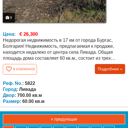
9
€ 26,300
Цена
:
Недорогая недвижимость в 17 км от города Бургас,
Болгария! Недвижимость, предлагаемая к продаже,
находится недалеко от центра села Ливада. Общая
площадь дома составляет 60 кв.м., состоит из трех
комнат. Наше предложение – продажа двора, поскольку
Подробнее »
В ИЗБРАННОЕ
дом нуждается в капитальном ремонте или в сносе.
Открыт лицевой счет на воду, а на электричество нет, но
за 600 евро через 2-3 месяца можно открыть лицевой
Реф. No.
: 5822
счет и на электричество....
Город
: Ливада
Двор
: 700.00 кв.м
Размер
: 60.00 кв.м
« предующая