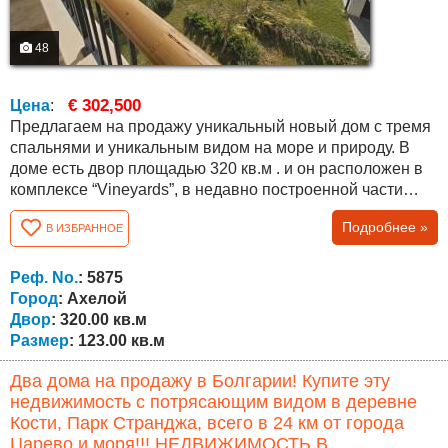
48
€ 302,500
Цена
:
Предлагаем на продажу уникальный новый дом с тремя
спальнями и уникальным видом на море и природу. В
доме есть двор площадью 320 кв.м . и он расположен в
комплексе “Vineyards”, в недавно построенной части
“Panorama Vineyards”. Общая площадь дома составляет
Подробнее »
В ИЗБРАННОЕ
112,8 кв.м., распределенных между большой гостиной с
высотой потолков 4,5 м, тремя спальнями, коридором,
двумя ванными комнатами, хозяйственным
Реф. No.
: 5875
помещением и верандой, во всех комнатах высота...
Город
: Ахелой
Двор
: 320.00 кв.м
Размер
: 123.00 кв.м
Два дома на продажу в Болгарии! Купите эту
недвижимость с потрясающим видом в деревне
Кости, Парк Странджа, всего в 24 км от города
Царево и моря!!! НЕДВИЖИМОСТЬ В