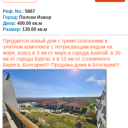
отапливается камином с водяной рубашкой и
радиаторами, санитарные узлы подключены к
Реф. No.
: 5867
центральной канализации. Во дворе также
Город
: Полски Извор
установлена...
Двор
: 400.00 кв.м
Размер
: 130.00 кв.м
Продаётся новый дом с тремя спальнями в
элитном комплексе с потрясающим видом на
море, всего в 3 км от моря и города Ахелой, в 20
км от города Бургас и в 10 км от Солнечного
Берега, Болгария!!! Продажа дома в Болгарии!!!