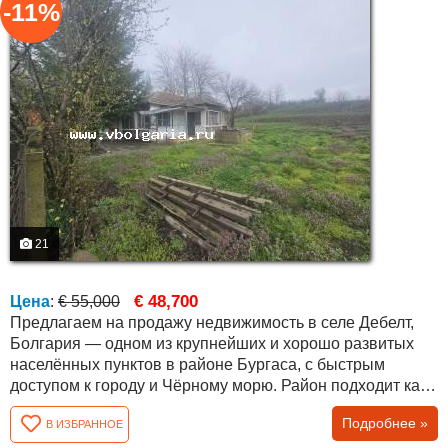
-11%
21
€ 48,700
Цена
:
€ 55,000
Предлагаем на продажу недвижимость в селе Дебелт,
Болгария — одном из крупнейших и хорошо развитых
населённых пунктов в районе Бургаса, с быстрым
доступом к городу и Чёрному морю. Район подходит как
для постоянного проживания, так и для покупки
Подробнее »
В ИЗБРАННОЕ
недвижимости у моря в Болгарии. Объект расположен в