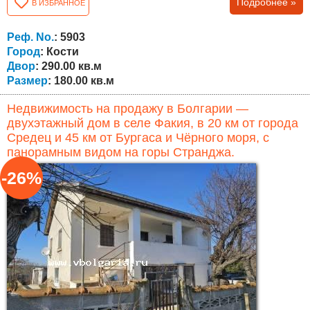
Подробнее »
В ИЗБРАННОЕ
теплоизоляцию — отличный выбор для тех, кто ищет
качественную недвижимость в Болгарии. Общая
площадь дома составляет около 180 кв.м, планировка
Реф. No.
: 5903
следующая: Первый этаж — коридор, просторная...
Город
: Кости
Двор
: 290.00 кв.м
Размер
: 180.00 кв.м
Недвижимость на продажу в Болгарии —
двухэтажный дом в селе Факия, в 20 км от города
Средец и 45 км от Бургаса и Чёрного моря, с
панорамным видом на горы Странджа.
-26%