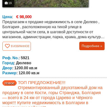
19
€ 98,000
Цена
:
Предлагаем к продаже недвижимость в селе Дюлево ,
Болгария , расположенную на тихой улице в
центральной части села, в шаговой доступности от
магазинов, администрации, парка, храма, дома культуры
и кафе. До села ведут два разных дороги, оба в
Подробнее »
В ИЗБРАННОЕ
отличном состоянии. Дом двухэтажный, общей
площадью 120 кв.м, с участком 1200 кв.м, ухоженным и
подходящим для сада, отдыха или дополнительной
Реф. No.
: 5921
застройки. Первый (цокольный) этаж состоит из трёх...
Город
: Дюлево
Двор
: 1200.00 кв.м
Размер
: 120.00 кв.м
ТОП ПРЕДЛОЖЕНИЕ!!!
Отремонтированный двухэтажный дом на
продажу в селе Кости, горы Странджа, Болгария
— всего в 24 км от города Царево и Чёрного
моря!!! Купите недвижимость в Болгарии в