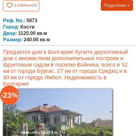
кухня, уличный камин, уличные фонтанчики и т.д. Во
Подробнее »
В ИЗБРАННОЕ
дворе растет фундук, две виноградные арки, много
фруктовых деревьев – инжир, груша, яблоня, персик,
слива и т. д. Недвижимость также подходит для
Реф. No.
: 5873
инвестиционных целей, сдается в...
Город
: Кости
Двор
: 1120.00 кв.м
Размер
: 240.00 кв.м
Продается дом в Болгарии! Купите двухэтажный
дом с множеством дополнительных построек и
фруктовым садом в поселке Войника, всего в 52
км от города Бургас, 27 км от города Средец и в
30 км от города Ямбол. Недвижимость в
Болгарии!
-23%