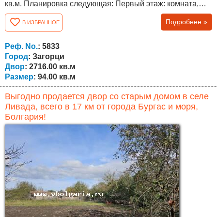
кв.м. Планировка следующая: Первый этаж: комната,
техническое помещение, кладовая. Второй этаж:
Подробнее »
В ИЗБРАННОЕ
прихожая, гостиная с кухней, спальня и ванная комната
с туалетом. В доме сделан частичный ремонт - новая
крыша, новая сантехника, новый бойлер, новая входная
Реф. No.
: 5833
дверь, отопительная печь...
Город
: Загорци
Двор
: 2716.00 кв.м
Размер
: 94.00 кв.м
Выгодно продается двор со старым домом в селе
Ливада, всего в 17 км от города Бургас и моря,
Болгария!