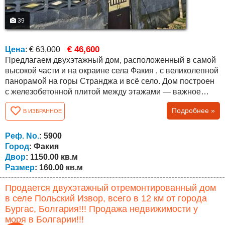
39
€ 46,600
Цена
:
€ 63,000
Предлагаем двухэтажный дом, расположенный в самой
высокой части и на окраине села Факия , с великолепной
панорамой на горы Странджа и всё село. Дом построен
с железобетонной плитой между этажами — важное
конструктивное преимущество для такого типа
Подробнее »
В ИЗБРАННОЕ
недвижимости. Общая жилая площадь составляет около
160 кв.м, участок — ровный и ухоженный, площадью 1
150 кв.м. Планировка: Первый этаж — застеклённый
Реф. No.
: 5900
коридор с тёплой связью к...
Город
: Факия
Двор
: 1150.00 кв.м
Размер
: 160.00 кв.м
Продается двухэтажный отремонтированный дом
в селе Польский Извор, всего в 12 км от города
Бургас, Болгария!!! Продажа недвижимости у
моря в Болгарии!!!