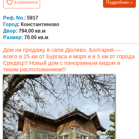
Подробнее »
В ИЗБРАННОЕ
жилой части с тремя комнатами и коридором, а также
пристроенного дополнительного помещения с двумя
комнатами и ванной с туалетом. Обе части могут быть
Реф. No.
: 5917
объединены в одно более просторное и
Город
: Константиново
функциональное...
Двор
: 794.00 кв.м
Размер
: 70.00 кв.м
Дом на продажу в селе Дюлево, Болгария —
всего в 25 км от Бургаса и моря и в 5 км от города
Средец!!! Новый дом с панорамным видом и
тихим расположением!!!