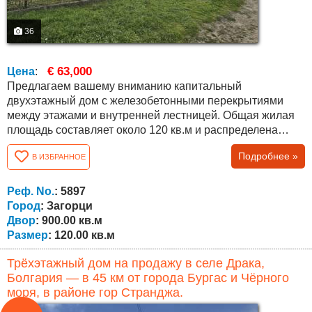
36
€ 63,000
Цена
:
Предлагаем вашему вниманию капитальный
двухэтажный дом с железобетонными перекрытиями
между этажами и внутренней лестницей. Общая жилая
площадь составляет около 120 кв.м и распределена
следующим образом: первый этаж – небольшая кухня,
Подробнее »
В ИЗБРАННОЕ
ванная комната с туалетом, две комнаты и внутренняя
лестница; второй этаж – три комнаты. Дом продаётся с
имеющейся мебелью, представленной на фотографиях.
Реф. No.
: 5897
К дому относится участок площадью...
Город
: Загорци
Двор
: 900.00 кв.м
Размер
: 120.00 кв.м
Трёхэтажный дом на продажу в селе Драка,
Болгария — в 45 км от города Бургас и Чёрного
моря, в районе гор Странджа.