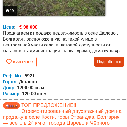
19
€ 98,000
Цена
:
Предлагаем к продаже недвижимость в селе Дюлево ,
Болгария , расположенную на тихой улице в
центральной части села, в шаговой доступности от
магазинов, администрации, парка, храма, дома культуры
и кафе. До села ведут два разных дороги, оба в
Подробнее »
В ИЗБРАННОЕ
отличном состоянии. Дом двухэтажный, общей
площадью 120 кв.м, с участком 1200 кв.м, ухоженным и
подходящим для сада, отдыха или дополнительной
Реф. No.
: 5921
застройки. Первый (цокольный) этаж состоит из трёх...
Город
: Дюлево
Двор
: 1200.00 кв.м
Размер
: 120.00 кв.м
ТОП ПРЕДЛОЖЕНИЕ!!!
Отремонтированный двухэтажный дом на
продажу в селе Кости, горы Странджа, Болгария
— всего в 24 км от города Царево и Чёрного