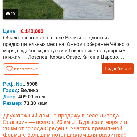
20
€ 148,000
Цена
:
Объект расположен в селе Велика — одном из
предпочтительных мест на Южном побережье Чёрного
моря, с удобным доступом и близостью к популярным
пляжам — Лозенец, Корал, Оазис, Китен и Царево.
Расстояние до Царево около 10 км, до Приморско —
Подробнее »
В ИЗБРАННОЕ
около 11 км. Дом одноэтажный, с функциональной
планировкой и застроенной площадью 73 кв.м (62 кв.м
внутренняя площадь и 11 кв.м веранда). Включает
Реф. No.
: 5906
просторную гостиную, спальню, дополнительную...
Город
: Велика
Двор
: 409.00 кв.м
Размер
: 73.00 кв.м
Двухэтажный дом на продажу в селе Ливада,
Болгария — всего в 20 км от Бургаса и моря и в
20 км от города Средец!!! Участок правильной
формы с большим потенциалом для развития!!!