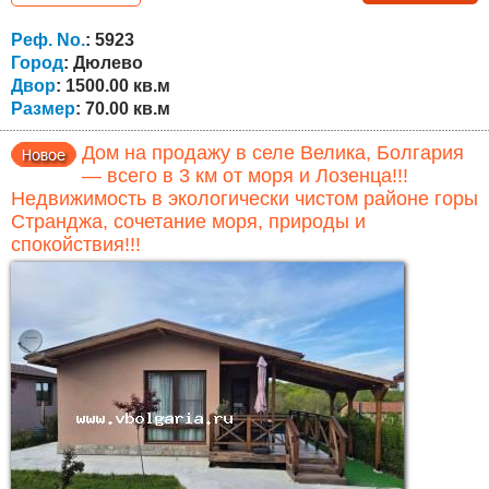
позволяет обустроить дополнительное жилое
пространство по желанию нового владельца. Первый
Реф. No.
: 5923
этаж завершён и готов к проживанию, включает...
Город
: Дюлево
Двор
: 1500.00 кв.м
Размер
: 70.00 кв.м
Дом на продажу в селе Велика, Болгария
— всего в 3 км от моря и Лозенца!!!
Недвижимость в экологически чистом районе горы
Странджа, сочетание моря, природы и
спокойствия!!!