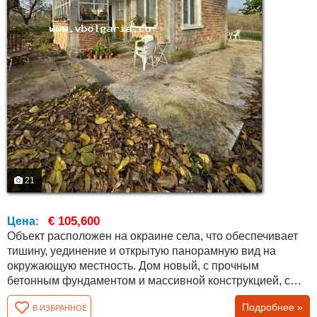
21
€ 105,600
Цена
:
Объект расположен на окраине села, что обеспечивает
тишину, уединение и открытую панорамную вид на
окружающую местность. Дом новый, с прочным
бетонным фундаментом и массивной конструкцией, с
бетонным перекрытием. Застроенная площадь
Подробнее »
В ИЗБРАННОЕ
составляет около 70 кв.м, при этом мансардный этаж