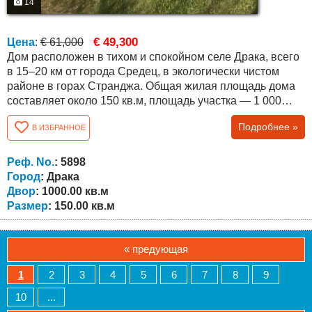
14
€ 49,300
Цена
:
€ 61,000
Дом расположен в тихом и спокойном селе Драка, всего
в 15–20 км от города Средец, в экологически чистом
районе в горах Странджа. Общая жилая площадь дома
составляет около 150 кв.м, площадь участка — 1 000
кв.м. Лестницы между этажами наружные.
Подробнее »
В ИЗБРАННОЕ
Недвижимость предлагает прекрасный вид на
окружающую местность. Планировка следующая:
Первый этаж — кухня, гостиная, кладовое помещение,
Реф. No.
: 5898
ванная комната и гараж. Второй этаж — три спальни,...
Город
: Драка
Двор
: 1000.00 кв.м
Размер
: 150.00 кв.м
« предующая
1
2
3
4
5
6
7
8
9
10
...