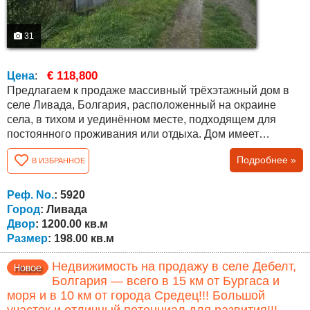
31
€ 118,800
Цена
:
Предлагаем к продаже массивный трёхэтажный дом в
селе Ливада, Болгария, расположенный на окраине
села, в тихом и уединённом месте, подходящем для
постоянного проживания или отдыха. Дом имеет
площадь застройки 66 кв.м на этаж и общую площадь
Подробнее »
В ИЗБРАННОЕ
198 кв.м , с бетонными перекрытиями и внутренней
лестницей между этажами. Первый этаж включает
спальню, гостиную с кухней в одном помещении, ванную
Реф. No.
: 5920
с туалетом и внутреннюю лестницу....
Город
: Ливада
Двор
: 1200.00 кв.м
Размер
: 198.00 кв.м
Недвижимость на продажу в селе Дебелт,
Болгария — всего в 15 км от Бургаса и
моря и в 10 км от города Средец!!! Большой