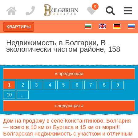
0
КВАРТИРЫ
Недвижимость в Болгарии, В
экологически чистом районе, 158
« предующая
1
2
3
4
5
6
7
8
9
10
...
следующая »
Расширенный поиск
Дом на продажу в селе Константиново, Болгария
— всего в 10 км от Бургаса и 15 км от моря!!!
Болгарская недвижимость с участком и отличным