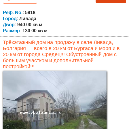
полностью завершён и готов к проживанию, включает
гостиную, кухню, две спальни, ванную комнату и туалет.
Реф. No.
: 5918
Второй этаж —...
Город
: Ливада
Двор
: 940.00 кв.м
Размер
: 130.00 кв.м
Трёхэтажный дом на продажу в селе Ливада,
Болгария — всего в 20 км от Бургаса и моря и в
20 км от города Средец!!! Обустроенный дом с
большим участком и дополнительной
постройкой!!!