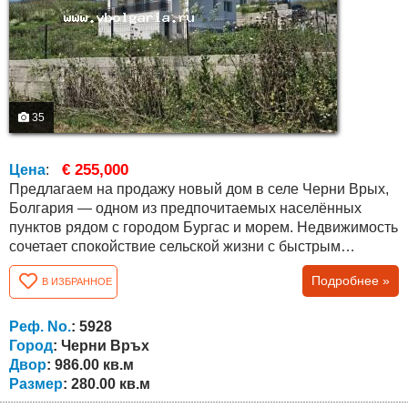
35
€ 255,000
Цена
:
Предлагаем на продажу новый дом в селе Черни Врых,
Болгария — одном из предпочитаемых населённых
пунктов рядом с городом Бургас и морем. Недвижимость
сочетает спокойствие сельской жизни с быстрым
доступом к городу, аэропорту и побережью Чёрного
Подробнее »
В ИЗБРАННОЕ
моря. Дом находится всего примерно в 10 км от Бургаса
и моря. Дом расположен на самостоятельном участке
площадью 986 кв.м и спроектирован с современной
Реф. No.
: 5928
архитектурой, удобной...
Город
: Черни Връх
Двор
: 986.00 кв.м
Размер
: 280.00 кв.м