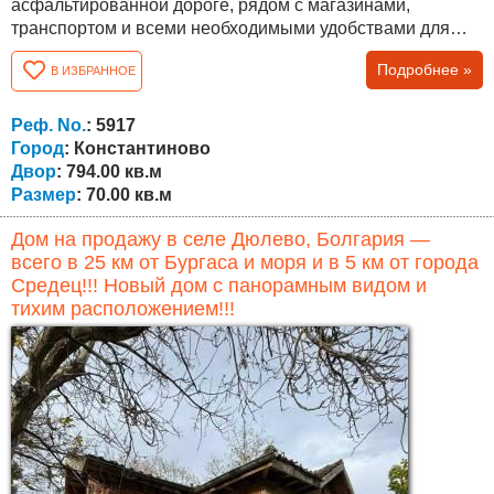
асфальтированной дороге, рядом с магазинами,
транспортом и всеми необходимыми удобствами для
постоянного проживания. Дом состоит из основной
Подробнее »
В ИЗБРАННОЕ
жилой части с тремя комнатами и коридором, а также
пристроенного дополнительного помещения с двумя
комнатами и ванной с туалетом. Обе части могут быть
Реф. No.
: 5917
объединены в одно более просторное и
Город
: Константиново
функциональное...
Двор
: 794.00 кв.м
Размер
: 70.00 кв.м
Дом на продажу в селе Дюлево, Болгария —
всего в 25 км от Бургаса и моря и в 5 км от города
Средец!!! Новый дом с панорамным видом и
тихим расположением!!!