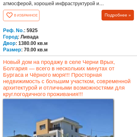
атмосферой, хорошей инфраструктурой и
международным сообществом иностранных жителей.
Подробнее »
В ИЗБРАННОЕ
Дом имеет жилую площадь 70 кв.м и отличается прочной
конструкцией. Недвижимость предоставляет отличные
возможности для ремонта и модернизации в
Реф. No.
: 5925
соответствии с предпочтениями будущего...
Город
: Ливада
Двор
: 1380.00 кв.м
Размер
: 70.00 кв.м
Новый дом на продажу в селе Черни Врых,
Болгария — всего в нескольких минутах от
Бургаса и Чёрного моря!!! Просторная
недвижимость с большим участком, современной
архитектурой и отличными возможностями для
круглогодичного проживания!!!