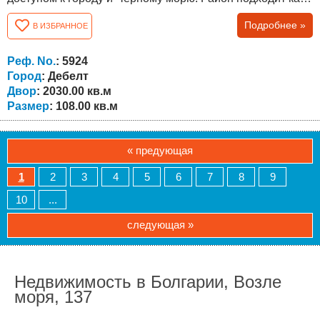
для постоянного проживания, так и для покупки
Подробнее »
В ИЗБРАННОЕ
недвижимости у моря в Болгарии. Объект расположен в
тихой части села, в сформированной жилой среде, среди
соседей есть иностранцы — англичане, немцы и
Реф. No.
: 5924
русскоязычные. Участок площадью...
Город
: Дебелт
Двор
: 2030.00 кв.м
Размер
: 108.00 кв.м
« предующая
1
2
3
4
5
6
7
8
9
10
...
следующая »
Недвижимость в Болгарии, Возле
моря, 137