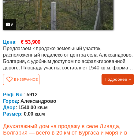
9
€ 53,900
Цена
:
Предлагаем к продаже земельный участок,
расположенный недалеко от центра села Александрово,
Болгария, с удобным доступом по асфальтированной
дороге. Площадь участка составляет 1540 кв.м, форма
— трапециевидная, с лицом к улице 16 метров, глубиной
Подробнее »
В ИЗБРАННОЕ
около 70 метров и задней границей около 30 метров.
Участок позволяет гибкое планирование и различные
варианты застройки. Подходит для жилищного
Реф. No.
: 5912
строительства, разрешено низкое...
Город
: Александрово
Двор
: 1540.00 кв.м
Размер
: 0.00 кв.м
Двухэтажный дом на продажу в селе Ливада,
Болгария — всего в 20 км от Бургаса и моря и в