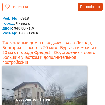
преимущество при ремонте и переустройстве. Общая
Подробнее »
В ИЗБРАННОЕ
площадь составляет около 130 кв.м . Первый этаж
полностью завершён и готов к проживанию, включает
гостиную, кухню, две спальни, ванную комнату и туалет.
Реф. No.
: 5918
Второй этаж —...
Город
: Ливада
Двор
: 940.00 кв.м
Размер
: 130.00 кв.м
Трёхэтажный дом на продажу в селе Ливада,
Болгария — всего в 20 км от Бургаса и моря и в
20 км от города Средец!!! Обустроенный дом с
большим участком и дополнительной
постройкой!!!