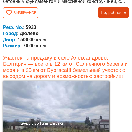
бетонным фундаментом и массивной конструкцией, с
бетонным перекрытием. Застроенная площадь
Подробнее »
В ИЗБРАННОЕ
составляет около 70 кв.м, при этом мансардный этаж
позволяет обустроить дополнительное жилое
пространство по желанию нового владельца. Первый
Реф. No.
: 5923
этаж завершён и готов к проживанию, включает...
Город
: Дюлево
Двор
: 1500.00 кв.м
Размер
: 70.00 кв.м
Участок на продажу в селе Александрово,
Болгария — всего в 12 км от Солнечного берега и
моря и в 25 км от Бургаса!!! Земельный участок с
выходом на дорогу и возможностью застройки!!!