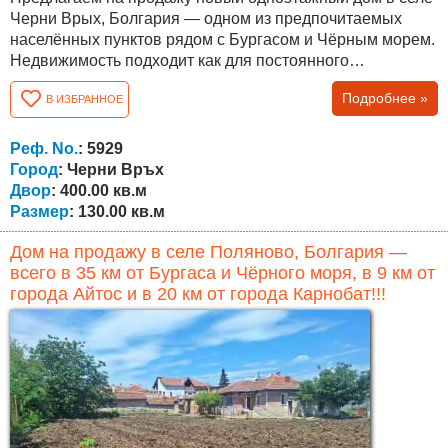
Черни Врых, Болгария — одном из предпочитаемых
населённых пунктов рядом с Бургасом и Чёрным морем.
Недвижимость подходит как для постоянного
проживания, так и для покупки дома в спокойном районе
Подробнее »
В ИЗБРАННОЕ
с быстрым доступом к городу. Площадь дома составляет
130 кв.м, площадь собственного участка — 400 кв.м.
Планировка удобная и функциональная. Дом состоит из
Реф. No.
: 5929
прихожей, просторной...
Город
: Черни Връх
Двор
: 400.00 кв.м
Размер
: 130.00 кв.м
Дом на продажу в селе Поляново, Болгария —
всего в 35 км от Бургаса и Чёрного моря, в 9 км от
города Айтос и в 20 км от города Карнобат!!!