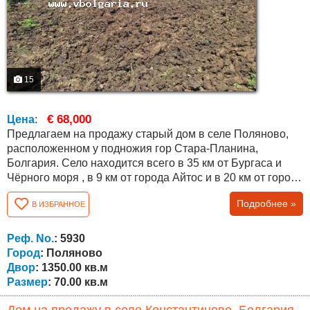
15
€ 68,000
Цена
:
Предлагаем на продажу старый дом в селе Поляново,
расположенном у подножия гор Стара-Планина,
Болгария. Село находится всего в 35 км от Бургаса и
Чёрного моря , в 9 км от города Айтос и в 20 км от города
Карнобат, что обеспечивает удобный доступ ко всем
Подробнее »
В ИЗБРАННОЕ
необходимым услугам и коммуникациям. Объект
представляет собой дом с прочной конструкцией,
подходящий для освежения, ремонта и модернизации в
Реф. No.
: 5930
соответствии с предпочтениями нового...
Город
: Поляново
Двор
: 1350.00 кв.м
Размер
: 70.00 кв.м