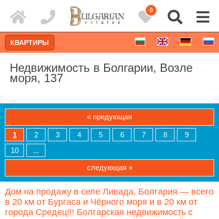
0
КВАРТИРЫ
Недвижимость в Болгарии, Возле
моря, 137
« предующая
1
2
3
4
5
6
7
8
9
10
...
следующая »
Расширенный поиск
Дом на продажу в селе Ливада, Болгария — всего
в 20 км от Бургаса и Чёрного моря и в 20 км от
города Средец!!! Болгарская недвижимость с