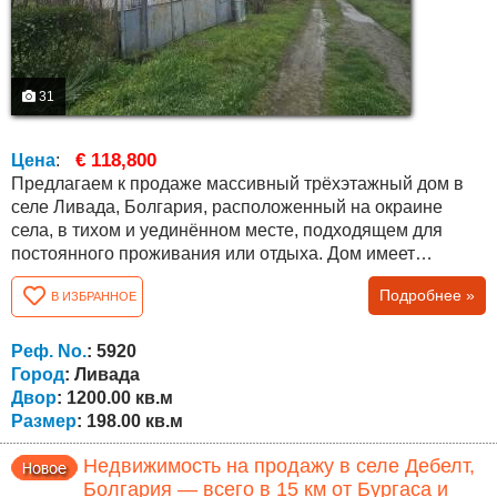
31
€ 118,800
Цена
:
Предлагаем к продаже массивный трёхэтажный дом в
селе Ливада, Болгария, расположенный на окраине
села, в тихом и уединённом месте, подходящем для
постоянного проживания или отдыха. Дом имеет
площадь застройки 66 кв.м на этаж и общую площадь
Подробнее »
В ИЗБРАННОЕ
198 кв.м , с бетонными перекрытиями и внутренней
лестницей между этажами. Первый этаж включает
спальню, гостиную с кухней в одном помещении, ванную
Реф. No.
: 5920
с туалетом и внутреннюю лестницу....
Город
: Ливада
Двор
: 1200.00 кв.м
Размер
: 198.00 кв.м
Недвижимость на продажу в селе Дебелт,
Болгария — всего в 15 км от Бургаса и