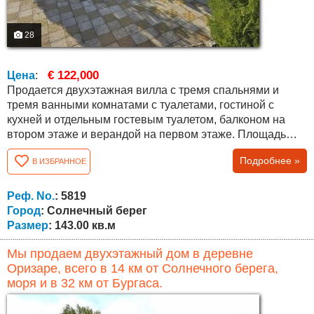
28
€ 122,000
Цена
:
Продается двухэтажная вилла с тремя спальнями и
тремя ванными комнатами с туалетами, гостиной с
кухней и отдельным гостевым туалетом, балконом на
втором этаже и верандой на первом этаже. Площадь
чистая без каких-либо общих частей и составляет 143
Подробнее »
В ИЗБРАННОЕ
кв.м. Вилла полностью закончена с Актом 16 /
разрешение на введение в эксплуатацию/, меблирована
и полностью оборудованная кухня. Комплекс предлагает
Реф. No.
: 5819
роскошную жизнь, благодаря его...
Город
: Солнечный берег
Размер
: 143.00 кв.м
Мы продаем двухэтажный дом в деревне
Оризаре, всего в 14 км от Солнечного берега,
моря и в 32 км от Бургаса.