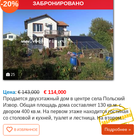
-20%
ЗАБРОНИРОВАНО
25
€ 114,000
Цена
:
€ 143,000
Продается двухэтажный дом в центре села Польский
Извор. Общая площадь дома составляет 130 кв.м. с
двором 400 кв.м. На первом этаже находится гостиная
со столовой и кухней, туалет и лестница. На втором
этаже имеются две спальни и ванная комната с
Подробнее »
В ИЗБРАННОЕ
туалетом. Весь дом снаружи гидроизолирован,