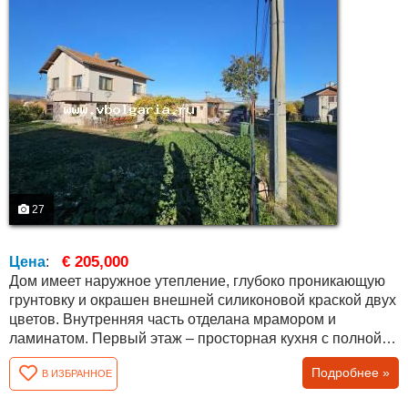
27
€ 205,000
Цена
:
Дом имеет наружное утепление, глубоко проникающую
грунтовку и окрашен внешней силиконовой краской двух
цветов. Внутренняя часть отделана мрамором и
ламинатом. Первый этаж – просторная кухня с полной
меблировкой, большая полностью меблированная
Подробнее »
В ИЗБРАННОЕ
гостиная, ванная комната и туалет с ванной и кладовой.
Красивые межкомнатные двери в цвете золотистого