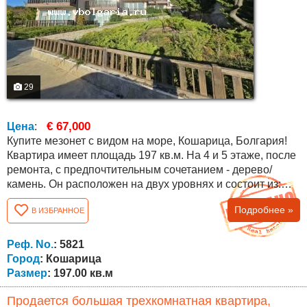
29
€ 67,000
Цена
:
Купите мезонет с видом на море, Кошарица, Болгария!
Квартира имеет площадь 197 кв.м. На 4 и 5 этаже, после
ремонта, с предпочтительным сочетанием - дерево/
камень. Он расположен на двух уровнях и состоит из:
Первый уровень: прихожая, коридор, ванная комната с
Подробнее »
В ИЗБРАННОЕ
душем и туалетом в одном, кухня с обеденной зоной,
соединенная и в то же время отделенная от гостиной,
спальня, две террасы - одна в столовую и одна в
Реф. No.
: 5821
гостиную Второй...
Город
: Кошарица
Размер
: 197.00 кв.м
Продается большая трехкомнатная квартира,