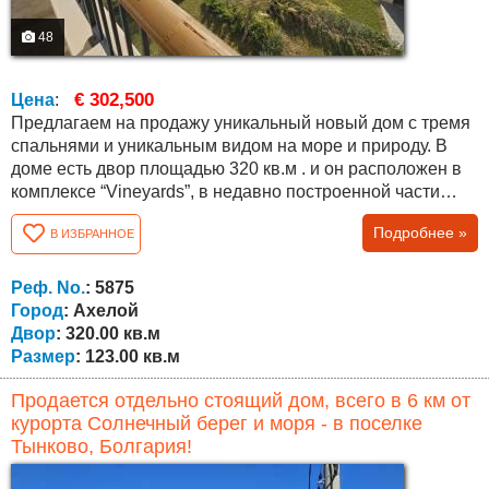
48
€ 302,500
Цена
:
Предлагаем на продажу уникальный новый дом с тремя
спальнями и уникальным видом на море и природу. В
доме есть двор площадью 320 кв.м . и он расположен в
комплексе “Vineyards”, в недавно построенной части
“Panorama Vineyards”. Общая площадь дома составляет
Подробнее »
В ИЗБРАННОЕ
112,8 кв.м., распределенных между большой гостиной с
высотой потолков 4,5 м, тремя спальнями, коридором,
двумя ванными комнатами, хозяйственным
Реф. No.
: 5875
помещением и верандой, во всех комнатах высота...
Город
: Ахелой
Двор
: 320.00 кв.м
Размер
: 123.00 кв.м
Продается отдельно стоящий дом, всего в 6 км от
курорта Солнечный берег и моря - в поселке
Тынково, Болгария!