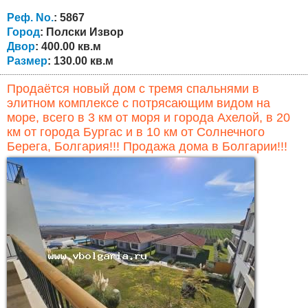
отапливается камином с водяной рубашкой и
радиаторами, санитарные узлы подключены к
Реф. No.
: 5867
центральной канализации. Во дворе также
Город
: Полски Извор
установлена...
Двор
: 400.00 кв.м
Размер
: 130.00 кв.м
Продаётся новый дом с тремя спальнями в
элитном комплексе с потрясающим видом на
море, всего в 3 км от моря и города Ахелой, в 20
км от города Бургас и в 10 км от Солнечного
Берега, Болгария!!! Продажа дома в Болгарии!!!