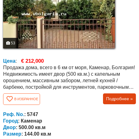
53
€ 212,000
Цена
:
Продажа дома, всего в 6 км от моря, Каменар, Болгария!
Недвижимость имеет двор (500 кв.м.) с капельным
орошением, массивным забором, летней кухней /
барбекю, постройкой для инструментов, парковочным
местом и множеством различных деревьев и
Подробнее »
В ИЗБРАННОЕ
кустарников, в т. ч. вечнозеленых. Дом новый и
полностью меблированный, общая площадь составляет
144 кв.м. На первом этаже (63 кв.м.) есть большая кухня,
Реф. No.
: 5747
гостиная/ зал с камином (водяная рубашка,...
Город
: Каменар
Двор
: 500.00 кв.м
Размер
: 144.00 кв.м