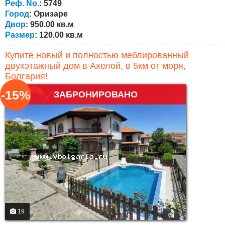
площадь 120 кв.м. подключен к центральной
Реф. No.
: 5749
канализации! Недвижимость состоит из...
Город
: Оризаре
Двор
: 950.00 кв.м
Размер
: 120.00 кв.м
Купите новый и полностью меблированный
двухэтажный дом в Ахелой, в 5км от моря,
Болгария!
-15%
ЗАБРОНИРОВАНО
19