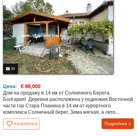
30
€ 88,000
Цена
:
Дом на продажу в 14 км от Солнечного Берега,
Болгария! Деревня расположена у подножия Восточной
части гор Стара Планина в 14 км от курортного
комплекса Солнечный берег. Зима мягкая, а лето
прохладное. Деревня большая, имеется много удобств:
Подробнее »
В ИЗБРАННОЕ
детский сад, библиотека, школа и магазины. Каждый час
есть автобус до Солнечного берега. Дом имеет общую