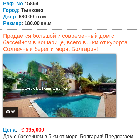
дуба, с гарантией 5 лет. Немецкие оконные рамы фирмы
Реф. No.
: 5864
«Rehau» цвета ореха с...
Город
: Тынково
Двор
: 680.00 кв.м
Размер
: 180.00 кв.м
Продается большой и современный дом с
бассейном в Кошарице, всего в 5 км от курорта
Солнечный берег и моря, Болгария!
98
€ 395,000
Цена
:
Дом с бассейном в 5 км от моря, Болгария! Предлагаем