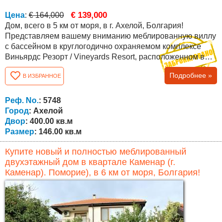
€ 139,000
Цена
:
€ 164,000
Дом, всего в 5 км от моря, в г. Ахелой, Болгария!
Представляем вашему вниманию меблированную виллу
с бассейном в круглогодично охраняемом комплексе
Виньярдс Резорт / Vineyards Resort, расположенном в
юго-восточной Болгарии, недалеко от моря, городка
Подробнее »
В ИЗБРАННОЕ
Каблешково, а также до курортов поселка Ахелой (в 5 км
от пляжа) и курорта Солнечный Берег (10 мин езды).
Комплекс расположен на красивом холме у подножия
Реф. No.
: 5748
горы Стара планина с прекрасным...
Город
: Ахелой
Двор
: 400.00 кв.м
Размер
: 146.00 кв.м
Купите новый и полностью меблированный
двухэтажный дом в квартале Каменар (г.
Каменар). Поморие), в 6 км от моря, Болгария!