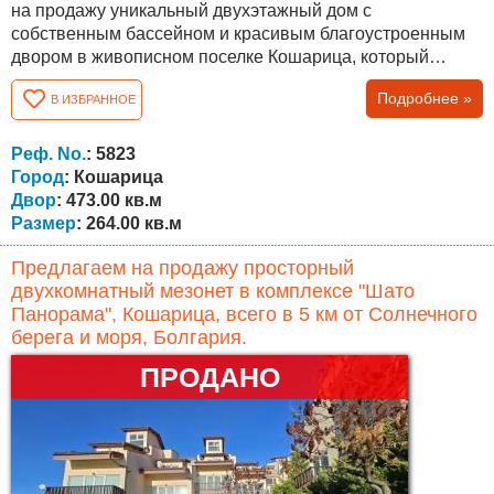
на продажу уникальный двухэтажный дом с
собственным бассейном и красивым благоустроенным
двором в живописном поселке Кошарица, который
находится всего в 5 минутах езды на машине от
Подробнее »
В ИЗБРАННОЕ
морского курорта Солнечный берег и с. Кошарица,
Святой Влас. Климат уникальный – сочетание свежего
морского и горного воздуха. В поселке отличная
Реф. No.
: 5823
инфраструктура - школа, детский сад, церковь,...
Город
: Кошарица
Двор
: 473.00 кв.м
Размер
: 264.00 кв.м
Предлагаем на продажу просторный
двухкомнатный мезонет в комплексе "Шато
Панорама", Кошарица, всего в 5 км от Солнечного
берега и моря, Болгария.
ПРОДАНО