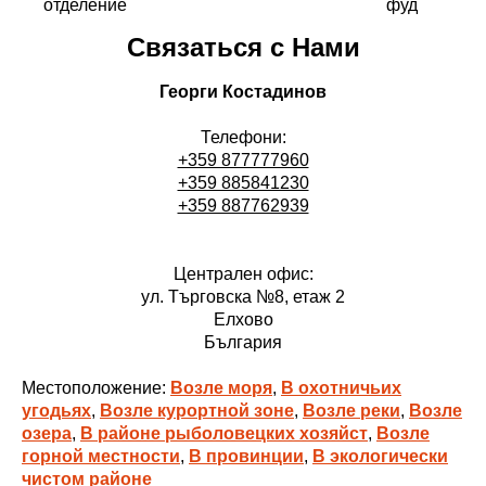
отделение
фуд
Связаться с Нами
Георги Костадинов
Телефони:
+359 877777960
+359 885841230
+359 887762939
Централен офис:
ул. Търговска №8, етаж 2
Елхово
България
Местоположение:
Возле моря
,
В охотничьих
угодьях
,
Возле курортной зоне
,
Возле реки
,
Возле
озера
,
В районе рыболовецких хозяйст
,
Возле
горной местности
,
В провинции
,
В экологически
чистом районе