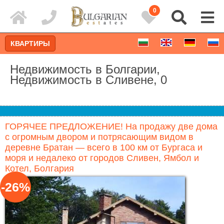
0
КВАРТИРЫ
Недвижимость в Болгарии,
Недвижимость в Сливене, 0
ГОРЯЧЕЕ ПРЕДЛОЖЕНИЕ! На продажу две дома
с огромным двором и потрясающим видом в
деревне Братан — всего в 100 км от Бургаса и
моря и недалеко от городов Сливен, Ямбол и
Котел, Болгария
-26%
Расширенный поиск