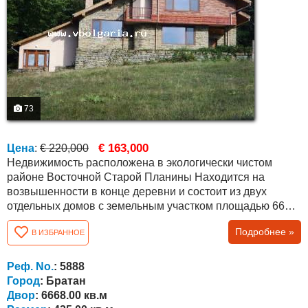
73
€ 163,000
Цена
:
€ 220,000
Недвижимость расположена в экологически чистом
районе Восточной Старой Планины Находится на
возвышенности в конце деревни и состоит из двух
отдельных домов с земельным участком площадью 6668
квм и великолепным панорамным видом на окружающие
Подробнее »
В ИЗБРАННОЕ
леса и горы Основной дом — массивное трехэтажное
здание общей площадью около 320 квм, распределённое
следующим образом Цокольный этаж (около 116 квм):
Реф. No.
: 5888
просторная застеклённая...
Город
: Братан
Двор
: 6668.00 кв.м