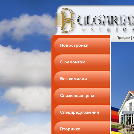
|
Продажи
Новостройки
С ремонтом
Без комисии
Сниженная цена
Спецпредложения
Вторички