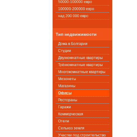
50000-100000 евро
100000-200000 евро
над 200 000 евро
Тип недвижимости
Дома в Болгарии
Студии
Двухкомнатные квартиры
Трёхкомнатные квартиры
Многокомнатные квартиры
Мезонеты
Магазины
Офисы
Рестораны
Гаражи
Коммерческая
Oтели
Сельхоз земля
Участки под строительство