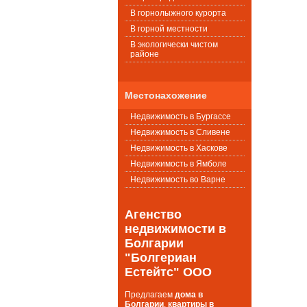
В горнолыжного курорта
В горной местности
В экологически чистом
районе
Местонахожение
Недвижимость в Бургассе
Недвижимость в Сливене
Недвижимость в Хаскове
Недвижимость в Ямболе
Недвижимость во Варне
Агенство
недвижимости в
Болгарии
"Болгериан
Естейтс" ООО
Предлагаем
дома в
Болгарии
,
квартиры в