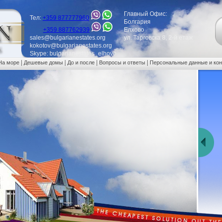
Главный Офис:
Тел:
+359 877777960
Болгария
+359 887762939
Елхово
sales@bulgarianestates.org
ул. Тарговска 8, 2-й етаж
kokotov@bulgarianestates.org
Skype: bulgarianestates_elhovo
|
|
|
|
На море
Дешевые домы
До и после
Вопросы и ответы
Персональные данные и ко