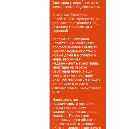
Болгарии у моря
– жилая и
коммерческая недвижимость.
Компания "Болгериан
Естейтс" ООО, приоритетно
работает со странами СНГ,
странами Прибалтики и
Украиной.
Коллектив "Болгериан
Естейтс" ООО состоит из
профессионалов в области
сделок с недвижимостью –
новые дома в Болгарии у
моря
,
вторичная
недвижимость в Болгарии
,
квартиры на первой
береговой линии
. Наши
консультанты с большим
риэлторским опытом владеют
английским и русским
языками; имеют юридический
опыт.
Наше
агенство
недвижимости
компания
готова к целостному
удовлетворению интересов
клиентов. Предлагаем
перечень услуг и объектов
недвижимости, в часности
обекты – деревенские дома в