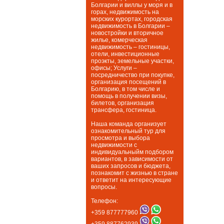
Болгарии и виллы у моря и в
горах, недвижимость на
морских курортах, городская
недвижимость в Болгарии –
новостройки и вторичное
жилье, комерческая
недвижимость – гостиницы,
отели, инвестиционные
проэкты, земельные участки,
офисы; Услуги –
посредничество при покупке,
организация посещений в
Болгарию, в том числе и
помощь в получении визы,
билетов, организация
трансфера, гостиница.
Наша команда организует
ознакомительный тур для
просмотра и выбора
недвижимости с
индивидуальныйм подбором
вариантов, в зависимости от
ваших запросов и бюджета,
познакомит с жизнью в стране
и ответит на интересующие
вопросы.
Телефон:
+359 877777960
+359 887762939