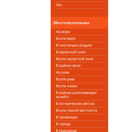
Лес
Местоположение
На море
Возле моря
В охотничьих угодьях
В курортной зоне
Возле курортной зоне
В районе вилл
На реки
Возле реки
Возле озера
В районе рыболовецких
хозяйст
В исторических местах
Возле горной местности
В провинции
В городе
В пригороде