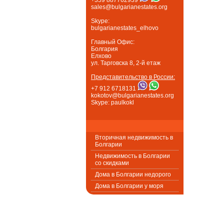
sales@bulgarianestates.org
Skype:
bulgarianestates_elhovo
Главный Офис:
Болгария
Елхово
ул. Тарговска 8, 2-й етаж
Представительство в России:
+7 912 6718131
kokotov@bulgarianestates.org
Skype: paulkokl
Вторичная недвижимость в
Болгарии
Недвижимость в Болгарии
со скидками
Дома в Болгарии недорого
Дома в Болгарии у моря