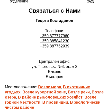
отделение
фуд
Связаться с Нами
Георги Костадинов
Телефони:
+359 877777960
+359 885841230
+359 887762939
Централен офис:
ул. Търговска №8, етаж 2
Елхово
България
Местоположение:
Возле моря
,
В охотничьих
угодьях
,
Возле курортной зоне
,
Возле реки
,
Возле
озера
,
В районе рыболовецких хозяйст
,
Возле
горной местности
,
В провинции
,
В экологически
чистом районе