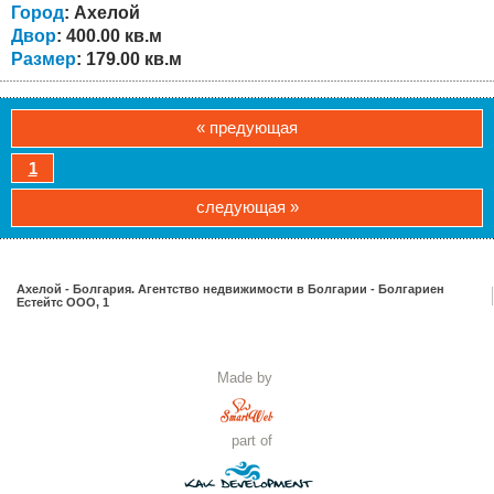
комната (спальня / кабинет),...
Город
: Ахелой
Двор
: 400.00 кв.м
Размер
: 179.00 кв.м
« предующая
1
следующая »
Ахелой - Болгария. Агентство недвижимости в Болгарии - Болгариен
Естейтс ООО, 1
Made by
part of