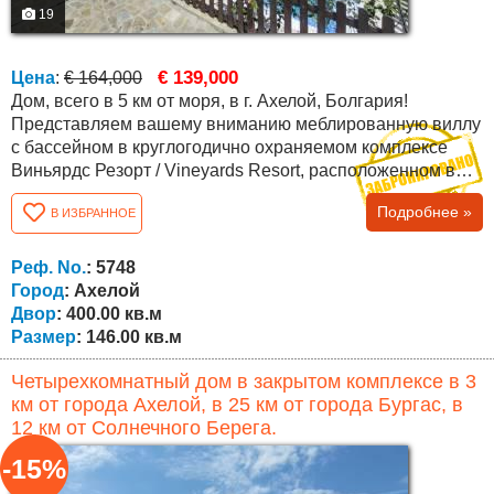
19
€ 139,000
Цена
:
€ 164,000
Дом, всего в 5 км от моря, в г. Ахелой, Болгария!
Представляем вашему вниманию меблированную виллу
с бассейном в круглогодично охраняемом комплексе
Виньярдс Резорт / Vineyards Resort, расположенном в
юго-восточной Болгарии, недалеко от моря, городка
Подробнее »
В ИЗБРАННОЕ
Каблешково, а также до курортов поселка Ахелой (в 5 км
от пляжа) и курорта Солнечный Берег (10 мин езды).
Комплекс расположен на красивом холме у подножия
Реф. No.
: 5748
горы Стара планина с прекрасным...
Город
: Ахелой
Двор
: 400.00 кв.м
Размер
: 146.00 кв.м
Четырехкомнатный дом в закрытом комплексе в 3
км от города Ахелой, в 25 км от города Бургас, в
12 км от Солнечного Берега.
-15%