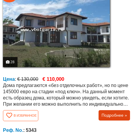
28
€ 110,000
Цена
:
€ 130,000
Дома предлагаются «без отделочных работ», но по цене
145000 евро на стадии «под ключ». На данный момент
есть образец дома, который можно увидеть, если хотите.
При желании его можно выполнить по индивидуальному
проекту. Дом двухэтажный, а планировка функциональна
Подробнее »
В ИЗБРАННОЕ
и удобна. Общая площадь составляет 179,20 кв.м. и двор
400 кв.м. Первый этаж состоит из большой общей
комнаты с кухней, зоны: обеденный стол, диваны,
Реф. No.
: 5343