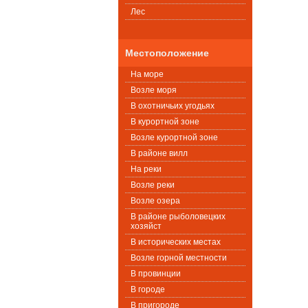
Лес
Местоположение
На море
Возле моря
В охотничьих угодьях
В курортной зоне
Возле курортной зоне
В районе вилл
На реки
Возле реки
Возле озера
В районе рыболовецких
хозяйст
В исторических местах
Возле горной местности
В провинции
В городе
В пригороде