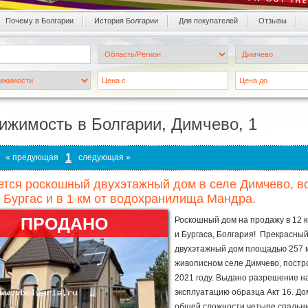
Почему в Болгарии
История Болгарии
Для покупателей
Oтзывы
ижимость в Болгарии, Димчево, 1
1
« предующая
следующая »
тся роскошный двухэтажный дом в селе Димчево, всег
 Бургас и в 1 км от водохранилища Мандра.
ПРОДАНО
Роскошный дом на продажу в 12 к
и Бургаса, Болгария! Прекрасны
двухэтажный дом площадью 257 м
живописном селе Димчево, постр
2021 году. Выдано разрешение н
эксплуатацию образца Акт 16. До
общей сложности четыре спальни