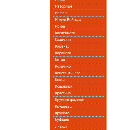
Изворище
Изгрев
Индже Войвода
Искра
Каблешково
Казичено
Каменар
Караново
Китен
Козичино
Константиново
Кости
Кошарица
Крастина
Крумово градище
Крушевец
Крушово
Кубадин
Ливада