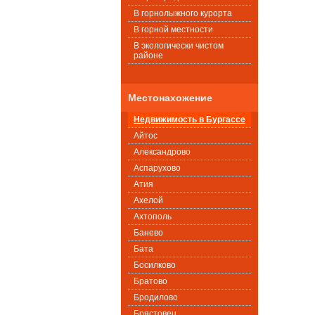
В горнолыжного курорта
В горной местности
В экологически чистом
районе
Местонахожение
Недвижимость в Бургассе
Айтос
Александрово
Аспарухово
Атия
Ахелой
Ахтополь
Банево
Бата
Босилково
Братово
Бродилово
Брястовец