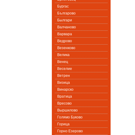
Бургас
Българово
Былгари
Валчаново
Варвара
Ведрово
Везенково
Велика
Венец
Веселие
Ветрен
Визица
Винарско
Вратица
Вресово
Выршилово
Голямо Буково
Горица
Горно Езерово