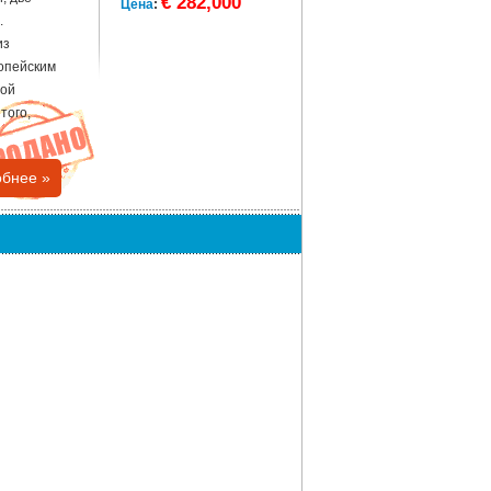
€ 282,000
Цена
:
.
из
опейским
ной
того,
бнее »