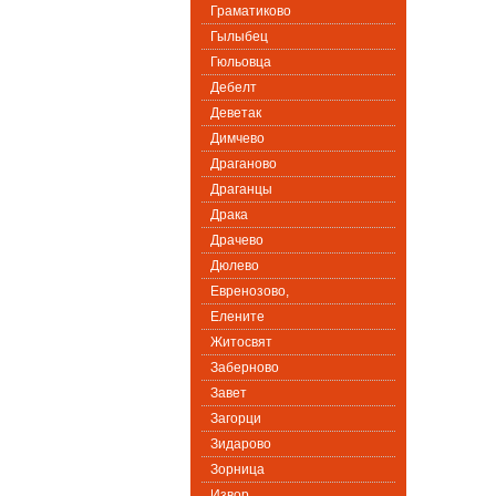
Граматиково
Гылыбец
Гюльовца
Дебелт
Деветак
Димчево
Драганово
Драганцы
Драка
Драчево
Дюлево
Евренозово,
Елените
Житосвят
Заберново
Завет
Загорци
Зидарово
Зорница
Извор