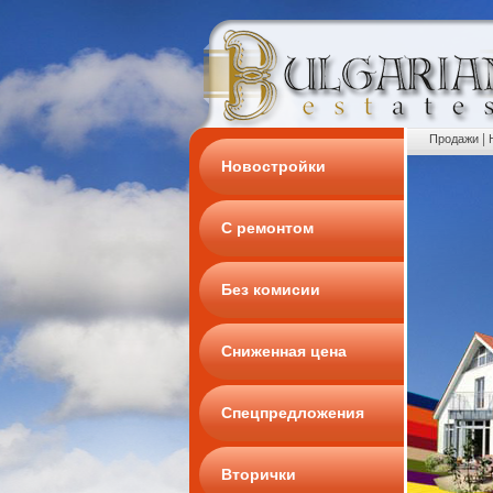
|
Продажи
Новостройки
С ремонтом
Без комисии
Сниженная цена
Спецпредложения
Вторички