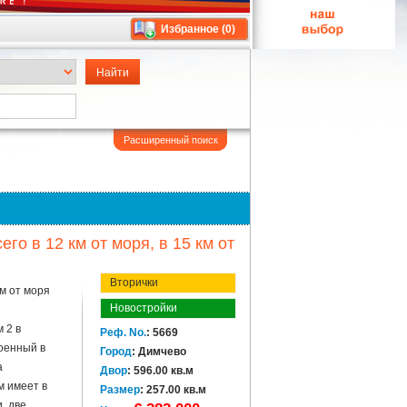
Избранное (
0
)
Расширенный поиск
о в 12 км от моря, в 15 км от
Вторички
м от моря
Новостройки
й
 2 в
Реф. No.
: 5669
оенный в
Город
: Димчево
а
Двор
: 596.00 кв.м
м имеет в
Размер
: 257.00 кв.м
, две