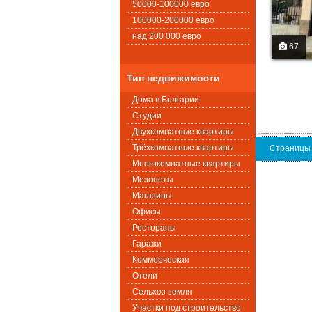
50000-100000 евро
100000-200000 евро
над 200 000 евро
67
Тип недвижимости
Дома в Болгарии
Студии
Двухкомнатные квартиры
Трёхкомнатные квартиры
Страницы
Многокомнатные квартиры
Мезонеты
Магазины
Офисы
Рестораны
Гаражи
Коммерческая
Oтели
Сельхоз земля
Участки под строительство