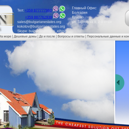
Главный Офис:
Тел:
+359 877777960
Болгария
+359 887762939
Елхово
sales@bulgarianestates.org
ул. Тарговска 8, 2-й етаж
kokotov@bulgarianestates.org
Skype: bulgarianestates_elhovo
|
|
|
|
На море
Дешевые домы
До и после
Вопросы и ответы
Персональные данные и ко