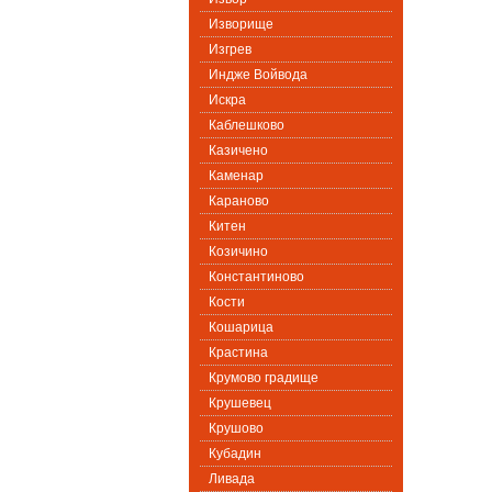
Изворище
Изгрев
Индже Войвода
Искра
Каблешково
Казичено
Каменар
Караново
Китен
Козичино
Константиново
Кости
Кошарица
Крастина
Крумово градище
Крушевец
Крушово
Кубадин
Ливада