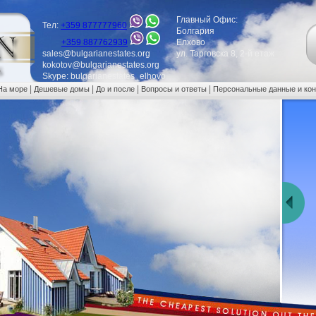
Главный Офис:
Тел:
+359 877777960
Болгария
+359 887762939
Елхово
sales@bulgarianestates.org
ул. Тарговска 8, 2-й етаж
kokotov@bulgarianestates.org
Skype: bulgarianestates_elhovo
|
|
|
|
На море
Дешевые домы
До и после
Вопросы и ответы
Персональные данные и ко