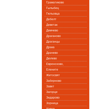
Граматиково
Гылыбец
Гюльовца
Дебелт
Деветак
Димчево
Драганово
Драганцы
Драка
Драчево
Дюлево
Евренозово,
Елените
Житосвят
Заберново
Завет
Загорци
Зидарово
Зорница
Извор