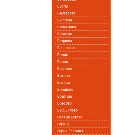
Бургас
Българово
Былгари
Валчаново
Варвара
Ведрово
Везенково
Велика
Венец
Веселие
Ветрен
Визица
Винарско
Вратица
Вресово
Выршилово
Голямо Буково
Горица
Горно Езерово