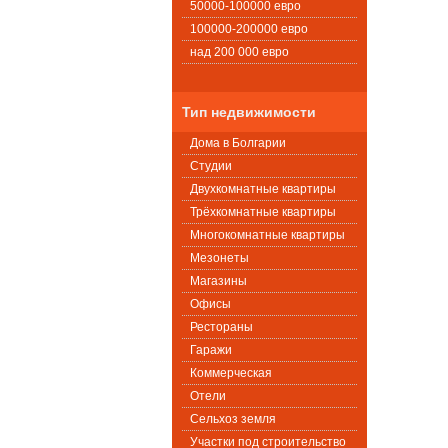
50000-100000 евро
100000-200000 евро
над 200 000 евро
Тип недвижимости
Дома в Болгарии
Студии
Двухкомнатные квартиры
Трёхкомнатные квартиры
Многокомнатные квартиры
Мезонеты
Магазины
Офисы
Рестораны
Гаражи
Коммерческая
Oтели
Сельхоз земля
Участки под строительство