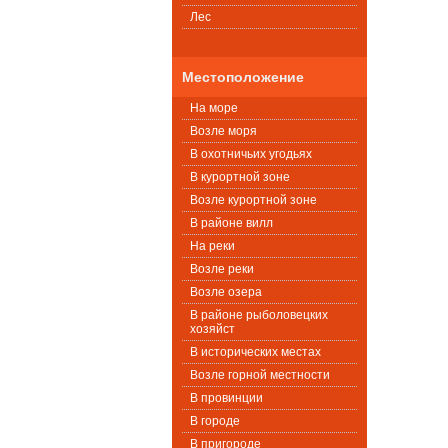
Лес
Местоположение
На море
Возле моря
В охотничьих угодьях
В курортной зоне
Возле курортной зоне
В районе вилл
На реки
Возле реки
Возле озера
В районе рыболовецких
хозяйст
В исторических местах
Возле горной местности
В провинции
В городе
В пригороде