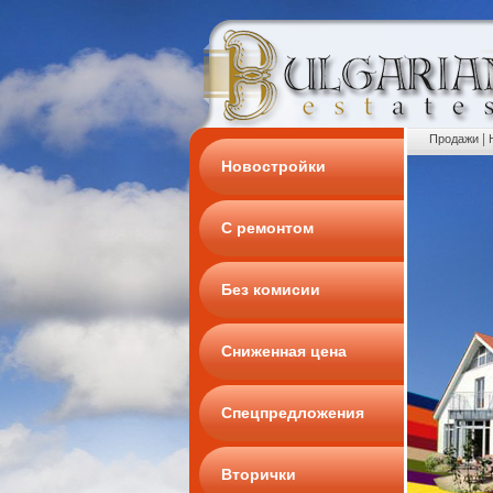
|
Продажи
Новостройки
С ремонтом
Без комисии
Сниженная цена
Спецпредложения
Вторички