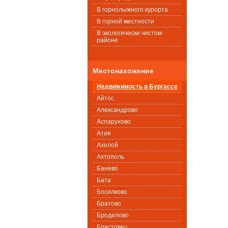
В горнолыжного курорта
В горной местности
В экологически чистом
районе
Местонахожение
Недвижимость в Бургассе
Айтос
Александрово
Аспарухово
Атия
Ахелой
Ахтополь
Банево
Бата
Босилково
Братово
Бродилово
Брястовец