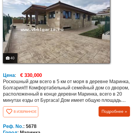
40
€ 330,000
Цена
:
Роскошный дом всего в 5 км от моря в деревне Маринка,
Болгария!!! Комфортабельный семейный дом со двором,
расположенный в конце деревни Маринка, всего в 20
минутах езды от Бургаса! Дом имеет общую площадь
400 кв.м. и двор 589 кв.м. Он состоит из: Полуподвала -
Подробнее »
В ИЗБРАННОЕ
200 кв.м., который можно превратить в отдельный
винный погреб, отдельный тренажерный зал, таверну,
игровую комнату, котельную, склад, бильярдную или что-
Реф. No.
: 5678
то другое. Первый этаж:...
Город
: Маринка