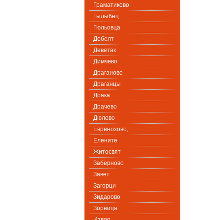
Граматиково
Гылыбец
Гюльовца
Дебелт
Деветак
Димчево
Драганово
Драганцы
Драка
Драчево
Дюлево
Евренозово,
Елените
Житосвят
Заберново
Завет
Загорци
Зидарово
Зорница
Извор