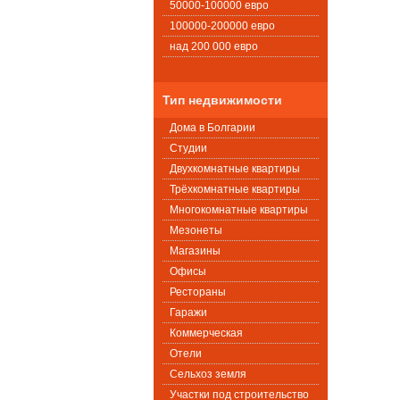
50000-100000 евро
100000-200000 евро
над 200 000 евро
Тип недвижимости
Дома в Болгарии
Студии
Двухкомнатные квартиры
Трёхкомнатные квартиры
Многокомнатные квартиры
Мезонеты
Магазины
Офисы
Рестораны
Гаражи
Коммерческая
Oтели
Сельхоз земля
Участки под строительство