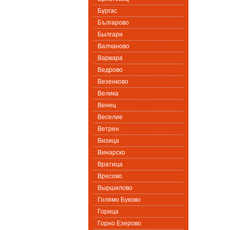
Бургас
Българово
Былгари
Валчаново
Варвара
Ведрово
Везенково
Велика
Венец
Веселие
Ветрен
Визица
Винарско
Вратица
Вресово
Выршилово
Голямо Буково
Горица
Горно Езерово