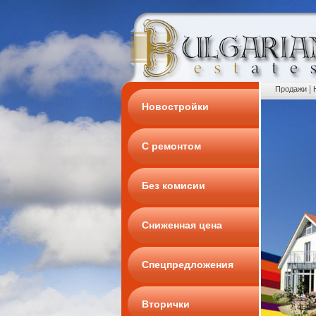
|
Продажи
Новостройки
С ремонтом
Без комисии
Сниженная цена
Спецпредложения
Вторички