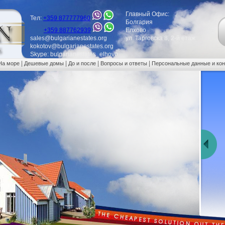
Главный Офис:
Тел:
+359 877777960
Болгария
+359 887762939
Елхово
sales@bulgarianestates.org
ул. Тарговска 8, 2-й етаж
kokotov@bulgarianestates.org
Skype: bulgarianestates_elhovo
|
|
|
|
На море
Дешевые домы
До и после
Вопросы и ответы
Персональные данные и ко