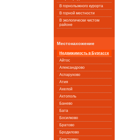
В горнолыжного курорта
В горной местности
В экологически чистом
районе
Местонахожение
Недвижимость в Бургассе
Айтос
Александрово
Аспарухово
Атия
Ахелой
Ахтополь
Банево
Бата
Босилково
Братово
Бродилово
Брястовец