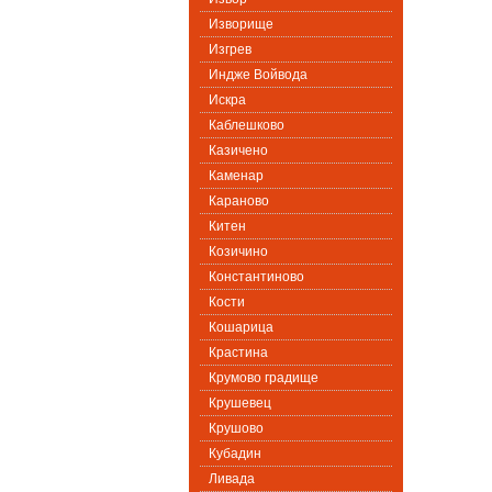
Изворище
Изгрев
Индже Войвода
Искра
Каблешково
Казичено
Каменар
Караново
Китен
Козичино
Константиново
Кости
Кошарица
Крастина
Крумово градище
Крушевец
Крушово
Кубадин
Ливада