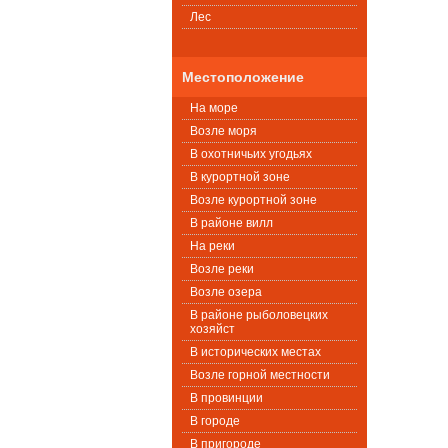
Лес
Местоположение
На море
Возле моря
В охотничьих угодьях
В курортной зоне
Возле курортной зоне
В районе вилл
На реки
Возле реки
Возле озера
В районе рыболовецких
хозяйст
В исторических местах
Возле горной местности
В провинции
В городе
В пригороде