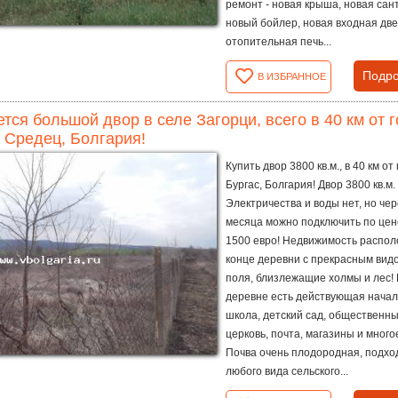
ремонт - новая крыша, новая сан
новый бойлер, новая входная две
отопительная печь...
Подро
В ИЗБРАННОЕ
тся большой двор в селе Загорци, всего в 40 км от г
 Средец, Болгария!
Купить двор 3800 кв.м., в 40 км от
Бургас, Болгария! Двор 3800 кв.м.
Электричества и воды нет, но чер
месяца можно подключить по цен
1500 евро! Недвижимость распол
конце деревни с прекрасным вид
поля, близлежащие холмы и лес! 
деревне есть действующая нача
школа, детский сад, общественны
церковь, почта, магазины и много
Почва очень плодородная, подхо
любого вида сельского...