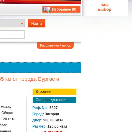
Избранное (
0
)
Расширенный поиск
5 км от города Бургас и
Вторички
Спецпредложения
 между
Реф. No.
: 5897
. Общая
Город
: Загорци
120 кв.м
Двор
: 900.00 кв.м
зом:
Размер
: 120.00 кв.м
 ванная