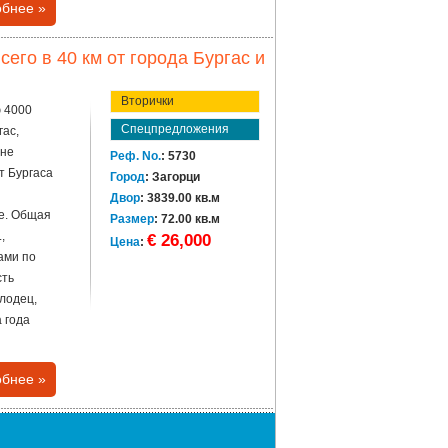
бнее »
его в 40 км от города Бургас и
Вторички
 4000
Спецпредложения
гас,
вне
Реф. No.
: 5730
от Бургаса
Город
: Загорци
Двор
: 3839.00 кв.м
е. Общая
Размер
: 72.00 кв.м
,
€ 26,000
Цена
:
ами по
сть
олодец,
 года
бнее »