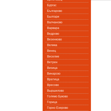
Бургас
Българово
Былгари
Валчаново
Варвара
Ведрово
Везенково
Велика
Венец
Веселие
Ветрен
Визица
Винарско
Вратица
Вресово
Выршилово
Голямо Буково
Горица
Горно Езерово