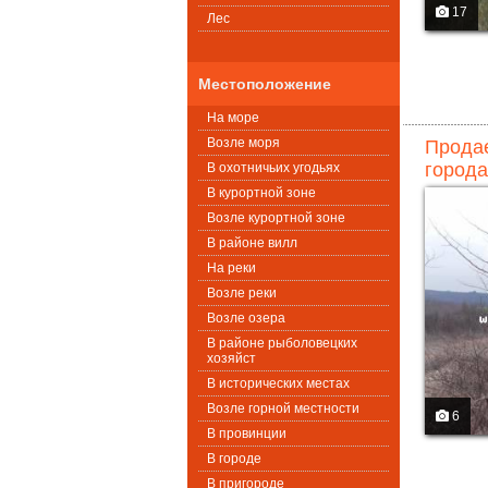
17
Лес
Местоположение
На море
Возле моря
Продае
города
В охотничьих угодьях
В курортной зоне
Возле курортной зоне
В районе вилл
На реки
Возле реки
Возле озера
В районе рыболовецких
хозяйст
В исторических местах
Возле горной местности
6
В провинции
В городе
В пригороде