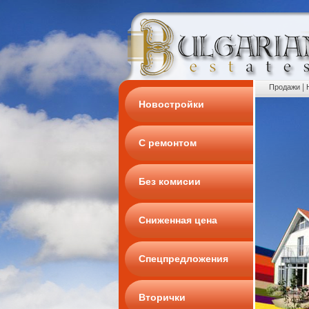
|
Продажи
Новостройки
С ремонтом
Без комисии
Сниженная цена
Спецпредложения
Вторички