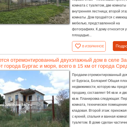
комната с туалетом, две комнаты
внутренняя лестница; второй эта
комнаты. Дом продаётся с имею
мебелью, представленной на
фотографиях. К дому относится у
площадью...
Подро
В ИЗБРАННОЕ
тся отремонтированный двухэтажный дом в селе За
от города Бургас и моря, всего в 15 км от города Сре
Продаем отремонтированный дом
от Бургаса, Болгария! Общая пл
недвижимости, которую мы предл
продажу, составляет 94 кв.м. и дв
кв.м. Планировка следующая: Пер
комната, техническое помещение
кладовая. Второй этаж: прихожая
с кухней, спальня и ванная комна
туалетом. В доме сделан частич