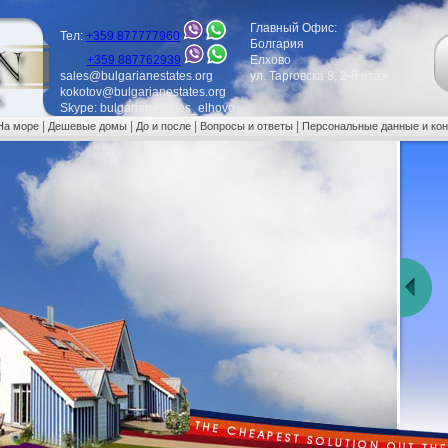
Главный Офис:
Тел:
+359 877777960
Болгария
+359 887762939
Елхово
sales@bulgarianestates.org
ул. Тарговска 8, 2-й етаж
kokotov@bulgarianestates.org
Skype: bulgarianestates_elhovo
|
|
|
|
На море
Дешевые домы
До и после
Вопросы и ответы
Персональные данные и ко