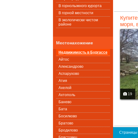
В горнолыжного курорта
В горной местности
Купите
В экологически чистом
моря, 
районе
Местонахожение
Недвижимость в Бургассе
Айтос
Александрово
Аспарухово
Атия
Ахелой
19
Ахтополь
Банево
Бата
Босилково
Братово
Бродилово
Страницы
Брястовец