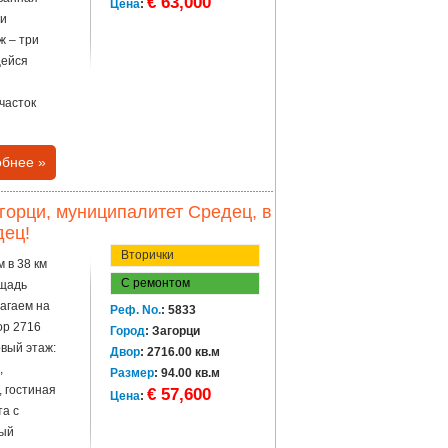
€ 63,000
Цена
:
 и
ж – три
щейся
часток
бнее »
горци, муниципалитет Средец, в
дец!
Вторички
 в 38 км
С ремонтом
ощадь
агаем на
Реф. No.
: 5833
ор 2716
Город
: Загорци
вый этаж:
Двор
: 2716.00 кв.м
,
Размер
: 94.00 кв.м
, гостиная
€ 57,600
Цена
:
та с
ный