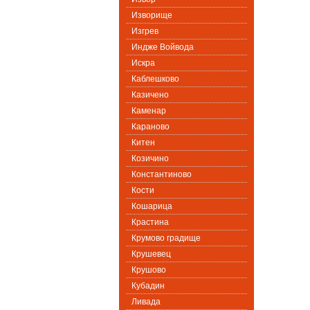
Изворище
Изгрев
Индже Войвода
Искра
Каблешково
Казичено
Каменар
Караново
Китен
Козичино
Константиново
Кости
Кошарица
Крастина
Крумово градище
Крушевец
Крушово
Кубадин
Ливада