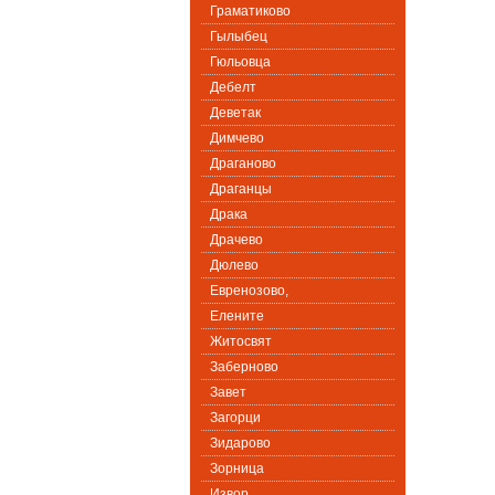
Граматиково
Гылыбец
Гюльовца
Дебелт
Деветак
Димчево
Драганово
Драганцы
Драка
Драчево
Дюлево
Евренозово,
Елените
Житосвят
Заберново
Завет
Загорци
Зидарово
Зорница
Извор