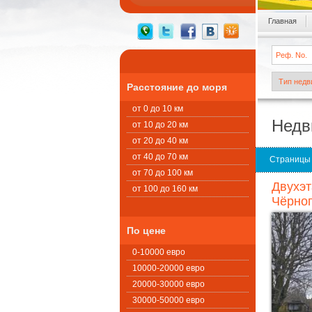
Главная
Расстояние до моря
от 0 до 10 км
Недв
от 10 до 20 км
от 20 до 40 км
от 40 до 70 км
Страницы
от 70 до 100 км
Двухэт
от 100 до 160 км
Чёрног
По цене
0-10000 евро
10000-20000 евро
20000-30000 евро
30000-50000 евро