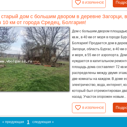
Подро
В ИЗБРАННОЕ
 старый дом с большим двором в деревне Загорци, вс
в 10 км от города Средец, Болгария!
Дом с большим двором площадью
кв.м., в 40 км от моря в городе Бур
Болгария! Продается дом в дере
Загорци, область Бургас, в 40 км 
и моря, в 55 км от аэропорта. Дом
нуждается в капитальном ремонт
площадь дома составляет 72 кв.м.
распределены между двумя этаж
две комнаты на каждом. В доме е
электричество, вода, интернет, к
который был отремонтирован два
назад. Участок огорожен новым...
Подро
В ИЗБРАННОЕ
1
« предующая
следующая »