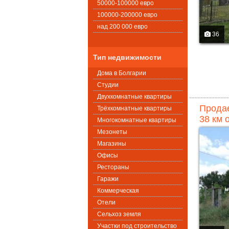
50000-100000 евро
100000-200000 евро
над 200 000 евро
36
Тип недвижимости
Дома в Болгарии
Студии
Двухкомнатные квартиры
Продае
Трёхкомнатные квартиры
38 км 
Многокомнатные квартиры
Мезонеты
Магазины
Офисы
Рестораны
Гаражи
Коммерческая
Oтели
Сельхоз земля
Участки под строительство