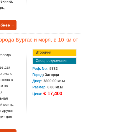
техника,
рь,
бнее »
орода Бургас и моря, в 10 км от
Вторички
 города
Спецпредложения
ез два
Реф. No.
: 5732
е около
Город
: Загорци
ожена в
Двор
: 3800.00 кв.м
ом на
Размер
: 0.00 кв.м
В
€ 17,400
Цена
:
льная
й центр,
е другое.
дит для