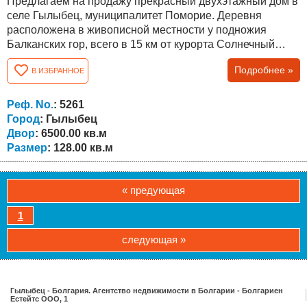
Предлагаем на продажу прекрасный двухэтажный дом в
селе Гылыбец, муниципалитет Поморие. Деревня
расположена в живописной местности у подножия
Балканских гор, всего в 15 км от курорта Солнечный
берег и в 38 км от города Бургас. Общая площадь дома
Подробнее »
В ИЗБРАННОЕ
составляет 128 кв.м. со следующей планировкой: на
первом этаже - гостиная, комната, место для ванной
комнаты с туалетом и подвал. На втором этаже три
Реф. No.
: 5261
комнаты и гостиная. Недвижимость...
Город
: Гылыбец
Двор
: 6500.00 кв.м
Размер
: 128.00 кв.м
« предующая
1
следующая »
Гылыбец - Болгария. Агентство недвижимости в Болгарии - Болгариен
Естейтс ООО, 1