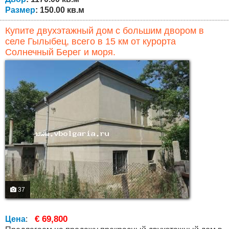
Размер
: 150.00 кв.м
Купите двухэтажный дом с большим двором в
селе Гылыбец, всего в 15 км от курорта
Солнечный Берег и моря.
37
€ 69,800
Цена
: