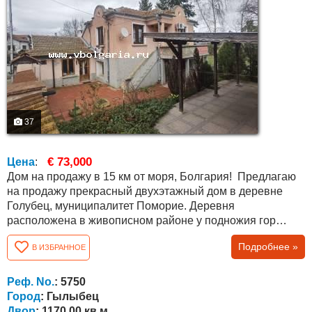
37
€ 73,000
Цена
:
Дом на продажу в 15 км от моря, Болгария! Предлагаю
на продажу прекрасный двухэтажный дом в деревне
Голубец, муниципалитет Поморие. Деревня
расположена в живописном районе у подножия гор
Стара планина, всего в 15 км от курорта Солнечный
Подробнее »
В ИЗБРАННОЕ
берег и в 38 км от гр. Бургас. Недвижимость имеет
общую площадь 150 кв.м. и состоит из: первого этажа ,
где есть большая комната (тип таверны) с камином,
Реф. No.
: 5750
большой салон, ванная комната с туалетом,...
Город
: Гылыбец
Двор
: 1170.00 кв.м