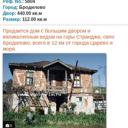
Излюбленное место для болгар и иностранцев. Дом
Реф. No.
: 5804
состоит из двух...
Город
: Бродилово
Двор
: 440.00 кв.м
Размер
: 112.00 кв.м
Продается дом с большим двором и
великолепным видом на горы Странджа, село
Бродилово, всего в 12 км от города Царево и
моря.
8