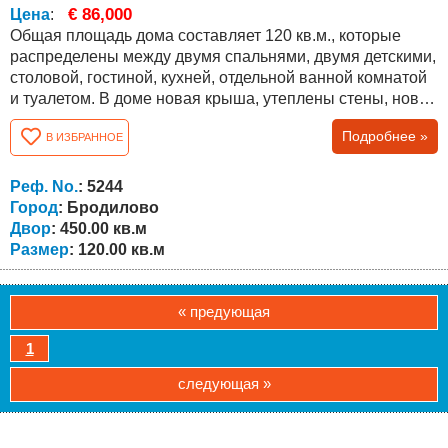
€ 86,000
Цена
:
Общая площадь дома составляет 120 кв.м., которые
распределены между двумя спальнями, двумя детскими,
столовой, гостиной, кухней, отдельной ванной комнатой
и туалетом. В доме новая крыша, утеплены стены, новая
сантехника и электропроводка, окна ПВХ, новые двери,
Подробнее »
В ИЗБРАННОЕ
стены оштукатурены, покрашены, заменены полы,
комнаты обставлены мебелью. Объект недвижимости
находится недалеко от центра деревни и граничит с
Реф. No.
: 5244
асфальтированной...
Город
: Бродилово
Двор
: 450.00 кв.м
Размер
: 120.00 кв.м
« предующая
1
следующая »