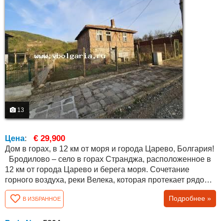
13
€ 29,900
Цена
:
Дом в горах, в 12 км от моря и города Царево, Болгария!
Бродилово – село в горах Странджа, расположенное в
12 км от города Царево и берега моря. Сочетание
горного воздуха, реки Велека, которая протекает рядом с
селом, и близости к морю, делают его привлекательным
Подробнее »
В ИЗБРАННОЕ
местом для отдыха, постоянного проживания и
экотуризма. В поселке есть несколько магазинов и кафе.