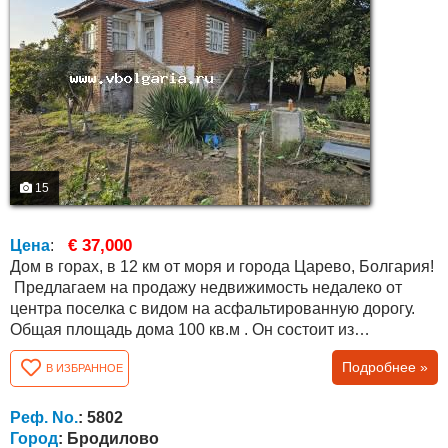
15
€ 37,000
Цена
:
Дом в горах, в 12 км от моря и города Царево, Болгария!
Предлагаем на продажу недвижимость недалеко от
центра поселка с видом на асфальтированную дорогу.
Общая площадь дома 100 кв.м . Он состоит из
цокольного этажа из трех комнат и второго этажа,
Подробнее »
В ИЗБРАННОЕ
состоящего из вестибюля (зала) и трех комнат. Есть счет
на электричество и воду. Двор ровный, площадью 450
кв.м., НО ЕСТЬ ВОЗМОЖНОСТЬ КУПИТЬ ЕЩЕ 300
Реф. No.
: 5802
КВ.М. у МУНИЦИПАЛИТЕТА ПО ЦЕНЕ ОКОЛО 13 000...
Город
: Бродилово