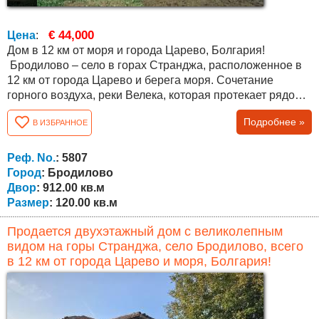
€ 44,000
Цена
:
Дом в 12 км от моря и города Царево, Болгария!
Бродилово – село в горах Странджа, расположенное в
12 км от города Царево и берега моря. Сочетание
горного воздуха, реки Велека, которая протекает рядом с
поселком, и близости к морю, делают его
Подробнее »
В ИЗБРАННОЕ
привлекательным местом для отдыха, постоянного
проживания и экотуризма. В поселке есть несколько
магазинов и кафе. Излюбленное место болгар и
Реф. No.
: 5807
иностранцев. Дом расположен в центральной...
Город
: Бродилово
Двор
: 912.00 кв.м
Размер
: 120.00 кв.м
Продается двухэтажный дом с великолепным
видом на горы Странджа, село Бродилово, всего
в 12 км от города Царево и моря, Болгария!