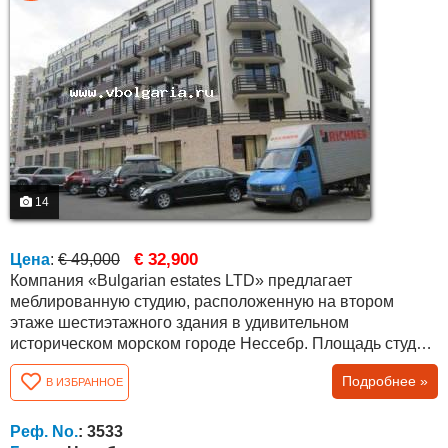
14
€ 32,900
Цена
:
€ 49,000
Компания «Bulgarian estates LTD» предлагает
меблированную студию, расположенную на втором
этаже шестиэтажного здания в удивительном
историческом морском городе Нессебр. Площадь студии
составляет 49,06 кв. м. из них 37.38 кв.м. жилая площадь
Подробнее »
В ИЗБРАННОЕ
и 11,68 кв. м. общей площади. Уютная студия на продажу
с мебелью из фотографий. Как вы видите, студия
включает в себя спальню, кухню, террасу и ванную
Реф. No.
: 3533