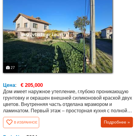
27
€ 205,000
Цена
:
Дом имеет наружное утепление, глубоко проникающую
грунтовку и окрашен внешней силиконовой краской двух
цветов. Внутренняя часть отделана мрамором и
ламинатом. Первый этаж – просторная кухня с полной
меблировкой, большая полностью меблированная
Подробнее »
В ИЗБРАННОЕ
гостиная, ванная комната и туалет с ванной и кладовой.
Красивые межкомнатные двери в цвете золотистого