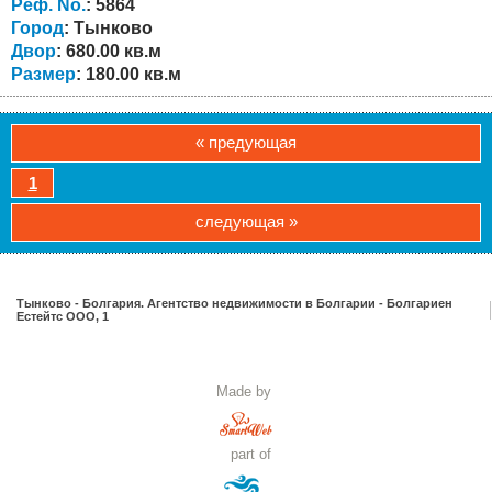
дуба, с гарантией 5 лет. Немецкие оконные рамы фирмы
Реф. No.
: 5864
«Rehau» цвета ореха с...
Город
: Тынково
Двор
: 680.00 кв.м
Размер
: 180.00 кв.м
« предующая
1
следующая »
Тынково - Болгария. Агентство недвижимости в Болгарии - Болгариен
Естейтс ООО, 1
Made by
part of