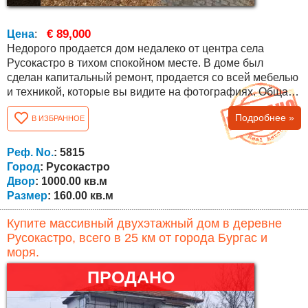
€ 89,000
Цена
:
Недорого продается дом недалеко от центра села
Русокастро в тихом спокойном месте. В доме был
сделан капитальный ремонт, продается со всей мебелью
и техникой, которые вы видите на фотографиях. Общая
квадратура составляет 160 кв.м. со следующей
Подробнее »
В ИЗБРАННОЕ
планировкой: на первом этаже зал с переходом в
столовую и кухню, ванная с туалетом и большая
застекленная веранда (закрытая). Внутренняя лестница
Реф. No.
: 5815
ведет на второй этаж, где расположены три...
Город
: Русокастро
Двор
: 1000.00 кв.м
Размер
: 160.00 кв.м
Купите массивный двухэтажный дом в деревне
Русокастро, всего в 25 км от города Бургас и
моря.
ПРОДАНО