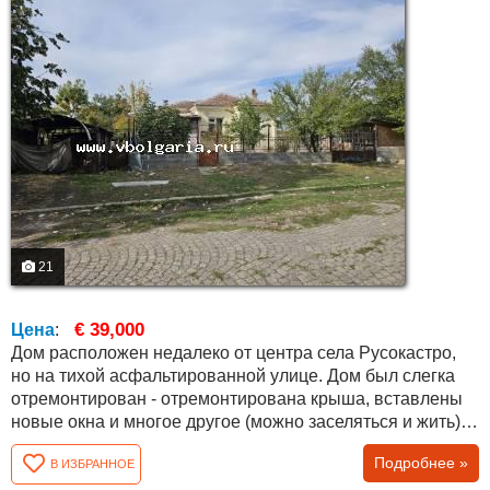
21
€ 39,000
Цена
:
Дом расположен недалеко от центра села Русокастро,
но на тихой асфальтированной улице. Дом был слегка
отремонтирован - отремонтирована крыша, вставлены
новые окна и многое другое (можно заселяться и жить),
но требует дополнительных строительных работ и
Подробнее »
В ИЗБРАННОЕ
модернизации. Общая площадь около 70 кв.м. со