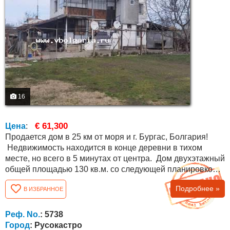
16
€ 61,300
Цена
:
Продается дом в 25 км от моря и г. Бургас, Болгария!
Недвижимость находится в конце деревни в тихом
месте, но всего в 5 минутах от центра. Дом двухэтажный
общей площадью 130 кв.м. со следующей планировкой:
первый этаж: коридор, ванная комната с туалетом и три
Подробнее »
В ИЗБРАННОЕ
комнаты. По внешней лестнице поднимаемся на второй
этаж, где расположение такое же. Площадь двора 700
кв.м., имеется навес, хозяйственные постройки, колодец
Реф. No.
: 5738
и второй...
Город
: Русокастро