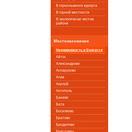
В горнолыжного курорта
В горной местности
В экологически чистом
районе
Местонахожение
Недвижимость в Бургассе
Айтос
Александрово
Аспарухово
Атия
Ахелой
Ахтополь
Банево
Бата
Босилково
Братово
Бродилово
Брястовец