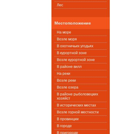
Лес
Местоположение
На море
Возле моря
В охотничьих угодьях
В курортной зоне
Возле курортной зоне
В районе вилл
На реки
Возле реки
Возле озера
В районе рыболовецких
хозяйст
В исторических местах
Возле горной местности
В провинции
В городе
В пригороде