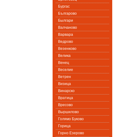
Бургас
Българово
Былгари
Валчаново
Варвара
Ведрово
Везенково
Велика
Венец
Веселие
Ветрен
Визица
Винарско
Вратица
Вресово
Выршилово
Голямо Буково
Горица
Горно Езерово