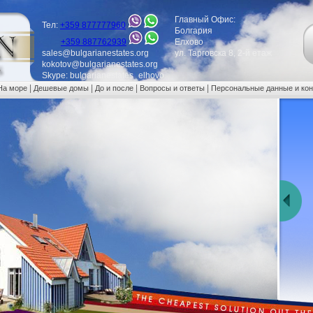
Главный Офис:
Тел:
+359 877777960
Болгария
+359 887762939
Елхово
sales@bulgarianestates.org
ул. Тарговска 8, 2-й етаж
kokotov@bulgarianestates.org
Skype: bulgarianestates_elhovo
|
|
|
|
На море
Дешевые домы
До и после
Вопросы и ответы
Персональные данные и ко