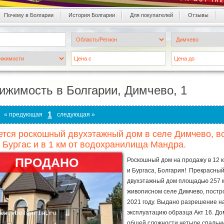
Почему в Болгарии
История Болгарии
Для покупателей
Oтзывы
ижимость в Болгарии, Димчево, 1
1
« предующая
следующая »
тся роскошный двухэтажный дом в селе Димчево, всег
 Бургас и в 1 км от водохранилища Мандра.
ПРОДАНО
Роскошный дом на продажу в 12 к
и Бургаса, Болгария! Прекрасны
двухэтажный дом площадью 257 м
живописном селе Димчево, постр
2021 году. Выдано разрешение н
эксплуатацию образца Акт 16. До
общей сложности четыре спальни