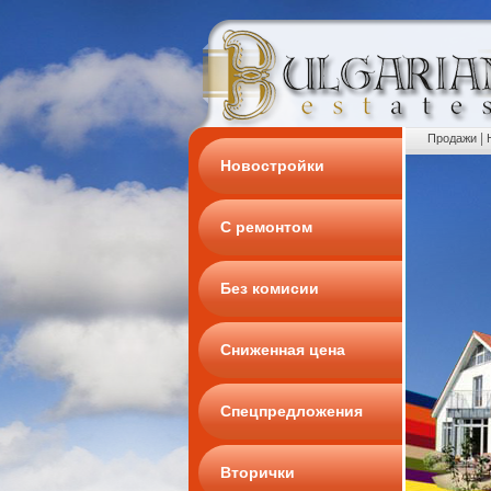
|
Продажи
Новостройки
С ремонтом
Без комисии
Сниженная цена
Спецпредложения
Вторички