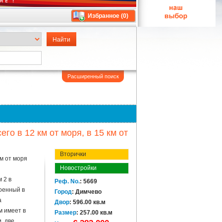
Избранное (
0
)
Расширенный поиск
о в 12 км от моря, в 15 км от
Вторички
м от моря
Новостройки
й
 2 в
Реф. No.
: 5669
оенный в
Город
: Димчево
а
Двор
: 596.00 кв.м
м имеет в
Размер
: 257.00 кв.м
, две