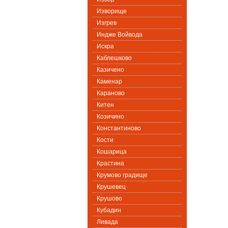
Изворище
Изгрев
Индже Войвода
Искра
Каблешково
Казичено
Каменар
Караново
Китен
Козичино
Константиново
Кости
Кошарица
Крастина
Крумово градище
Крушевец
Крушово
Кубадин
Ливада