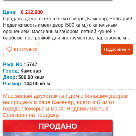
€ 212,000
Цена
:
Продажа дома, всего в 6 км от моря, Каменар, Болгария!
Недвижимость имеет двор (500 кв.м.) с капельным
орошением, массивным забором, летней кухней /
барбекю, постройкой для инструментов, парковочным
местом и множеством различных деревьев и
Подробнее »
В ИЗБРАННОЕ
кустарников, в т. ч. вечнозеленых. Дом новый и
полностью меблированный, общая площадь составляет
144 кв.м. На первом этаже (63 кв.м.) есть большая кухня,
Реф. No.
: 5747
гостиная/ зал с камином (водяная рубашка,...
Город
: Каменар
Двор
: 500.00 кв.м
Размер
: 144.00 кв.м
Массивный двухэтажный дом с большим двором
на продажу в селе Каменар, всего в 6 км от
города Поморье и моря. Недвижимость в
Болгарии на продажу.
ПРОДАНО