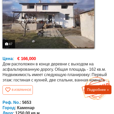
47
€ 166,000
Цена
:
Дом расположен в конце деревни с выходом на
асфальтированную дорогу. Общая площадь - 162 кв.м.
Недвижимость имеет следующую планировку: Первый
этаж: гостиная с кухней, две спальни, ванная комната с
туалетом, коридор, веранда с барбекю и лестница на
Подробнее »
В ИЗБРАННОЕ
второй этаж. Второй этаж (мансардный): три спальни,
коридор, две террасы и ванная комната с туалетом. Дом
отремонтирован, с новым стеклопакетом и новой
Реф. No.
: 5653
отремонтированной крышей....
Город
: Каменар
Двор
: 1250.00 кв.м