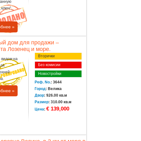
ванную
 ключ".
бнее »
ный дом для продажи –
рта Лозенец и море.
Вторички
с видом на
Без комисии
для
рхней
Новостройки
а.
Реф. No.
: 3644
Город
: Велика
бнее »
Двор
: 926.00 кв.м
Размер
: 310.00 кв.м
€ 139,000
Цена
: