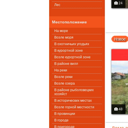
24
Лес
Местоположение
На море
Возле моря
В охотничьих угодьях
В курортной зоне
Возле курортной зоне
В районе вилл
На реки
Возле реки
Возле озера
В районе рыболовецких
хозяйст
В исторических местах
Возле горной местности
48
В провинции
В городе
В пригороде