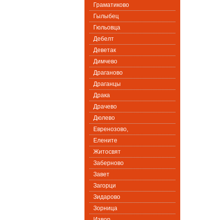
Граматиково
Гылыбец
Гюльовца
Дебелт
Деветак
Димчево
Драганово
Драганцы
Драка
Драчево
Дюлево
Евренозово,
Елените
Житосвят
Заберново
Завет
Загорци
Зидарово
Зорница
Извор