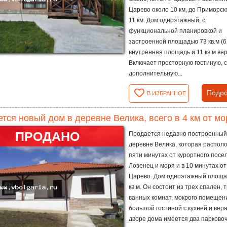
Царево около 10 км, до Приморск
11 км. Дом одноэтажный, с
функциональной планировкой и
застроенной площадью 73 кв.м (6
внутренняя площадь и 11 кв.м вер
Включает просторную гостиную, 
дополнительную...
Подро
В ИЗБРАННОЕ
тся новый дом в деревне Велика, всего в 4 км от мор
ПРОДАНО
Продается недавно построенный
деревне Велика, которая распол
пяти минутах от курортного посе
Лозенец и моря и в 10 минутах от
Царево. Дом одноэтажный площа
кв.м. Он состоит из трех спален, 
ванных комнат, мокрого помещен
большой гостиной с кухней и вер
дворе дома имеется два парково