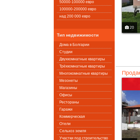
50000-100000 евро
100000-200000 евро
над 200 000 евро
20
Тип недвижимости
Дома в Болгарии
Студии
Двухкомнатные квартиры
Трёхкомнатные квартиры
Продае
Многокомнатные квартиры
Мезонеты
Магазины
Офисы
Рестораны
Гаражи
Коммерческая
Oтели
Сельхоз земля
Участки под строительство