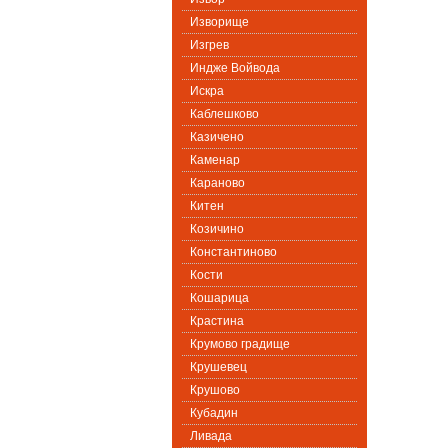
Изворище
Изгрев
Индже Войвода
Искра
Каблешково
Казичено
Каменар
Караново
Китен
Козичино
Константиново
Кости
Кошарица
Крастина
Крумово градище
Крушевец
Крушово
Кубадин
Ливада