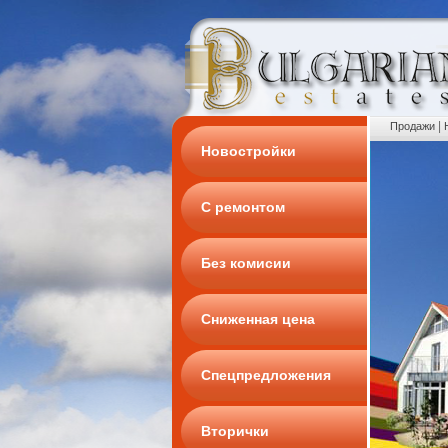
|
Продажи
Новостройки
С ремонтом
Без комисии
Сниженная цена
Спецпредложения
Вторички