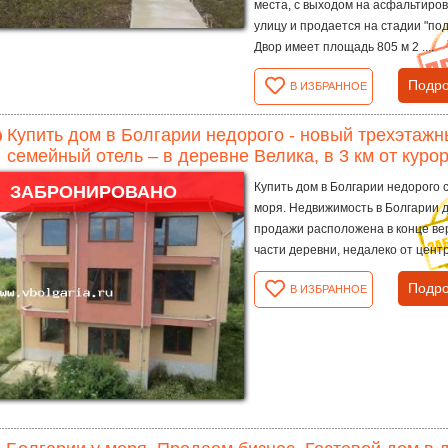
места, с выходом на асфальтиро
улицу и продается на стадии "под
Двор имеет площадь 805 м 2 ....
Подро
В ИЗБРАННОЕ
Купить дом в Болгарии недорого - новый трехэтаж
семейный отель – в деревне Велика, в 3 км от куро
Купить дом в Болгарии недорого 
ЗАБРОНИРОВАНО
моря. Недвижимость в Болгарии 
продажи расположена в конце ве
части деревни, недалеко от центр
Подро
В ИЗБРАННОЕ