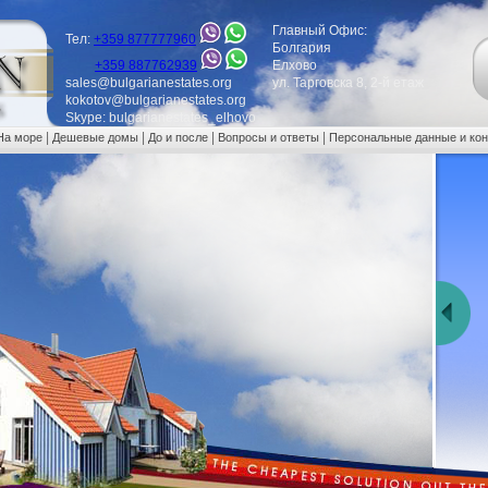
Главный Офис:
Тел:
+359 877777960
Болгария
+359 887762939
Елхово
sales@bulgarianestates.org
ул. Тарговска 8, 2-й етаж
kokotov@bulgarianestates.org
Skype: bulgarianestates_elhovo
|
|
|
|
На море
Дешевые домы
До и после
Вопросы и ответы
Персональные данные и ко