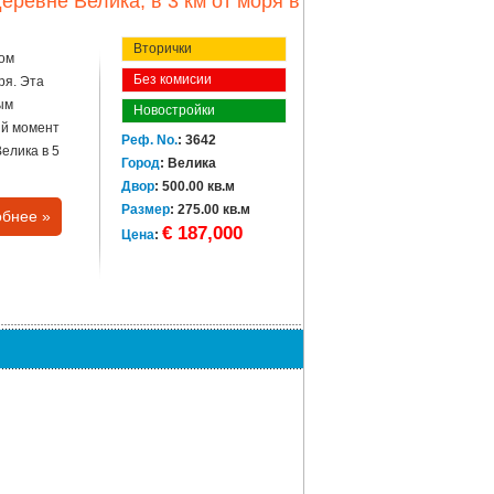
еревне Велика, в 3 км от моря в
Вторички
дом
Без комисии
ря. Эта
ым
Новостройки
ый момент
Реф. No.
: 3642
елика в 5
Город
: Велика
Двор
: 500.00 кв.м
Размер
: 275.00 кв.м
бнее »
€ 187,000
Цена
: