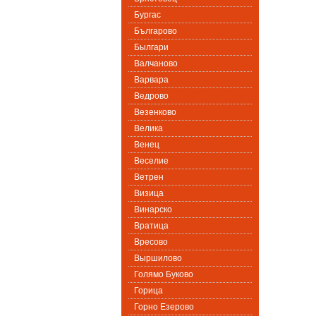
Бургас
Българово
Былгари
Валчаново
Варвара
Ведрово
Везенково
Велика
Венец
Веселие
Ветрен
Визица
Винарско
Вратица
Вресово
Выршилово
Голямо Буково
Горица
Горно Езерово