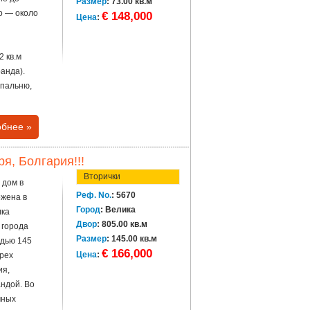
Размер
: 73.00 кв.м
о — около
€ 148,000
Цена
:
2 кв.м
анда).
спальню,
бнее »
я, Болгария!!!
Вторички
 дом в
Реф. No.
: 5670
ожена в
Город
: Велика
лка
Двор
: 805.00 кв.м
 города
Размер
: 145.00 кв.м
дью 145
€ 166,000
Цена
:
трех
ия,
андой. Во
чных