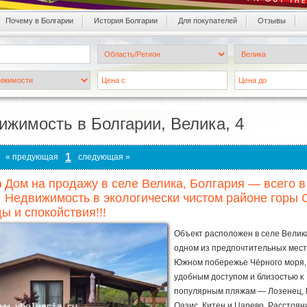
Почему в Болгарии
История Болгарии
Для покупателей
Oтзывы
ижимость в Болгарии, Велика, 4
1
« предующая
следующая »
Дом на продажу в селе Велика, Болгария — всего в 
Недвижимость в экологически чистом районе горы 
ы и спокойствия!!!
Объект расположен в селе Велик
одном из предпочтительных мест
Южном побережье Чёрного моря,
удобным доступом и близостью к
популярным пляжам — Лозенец, 
Оазис, Китен и Царево. Расстоян