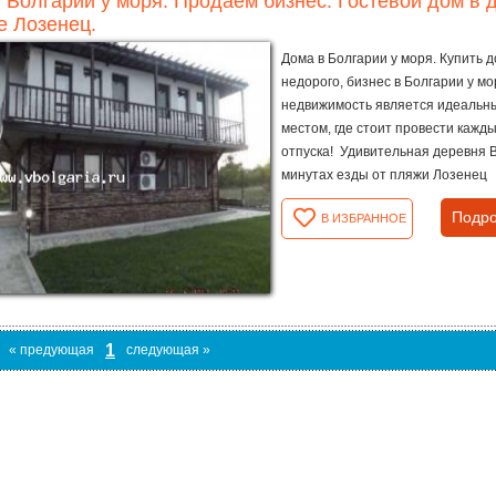
 Болгарии у моря. Продаем бизнес. Гостевой дом в д
е Лозенец.
Дома в Болгарии у моря. Купить 
недорого, бизнес в Болгарии у мо
недвижимость является идеальн
местом, где стоит провести кажд
отпуска! Удивительная деревня В
минутах езды от пляжи Лозенец
Подро
В ИЗБРАННОЕ
1
« предующая
следующая »