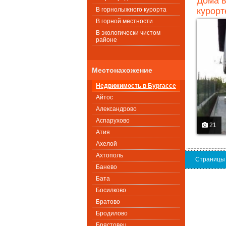
Дома в
В горнолыжного курорта
курорт
В горной местности
В экологически чистом
районе
Местонахожение
Недвижимость в Бургассе
Айтос
Александрово
Аспарухово
21
Атия
Ахелой
Ахтополь
Страницы
Банево
Бата
Босилково
Братово
Бродилово
Брястовец