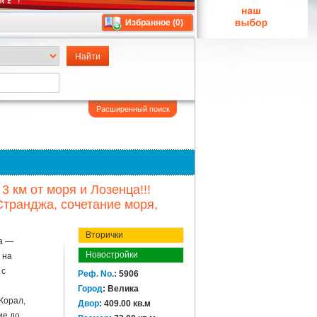
Избранное (
0
)
Расширенный поиск
3 км от моря и Лозенца!!!
Странджа, сочетание моря,
Вторички
а —
Новостройки
 на
 с
Реф. No.
: 5906
Город
: Велика
Корал,
Двор
: 409.00 кв.м
ие до