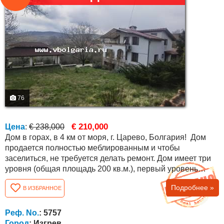
76
€ 210,000
Цена
:
€ 238,000
Дом в горах, в 4 км от моря, г. Царево, Болгария! Дом
продается полностью меблированным и чтобы
заселиться, не требуется делать ремонт. Дом имеет три
уровня (общая площадь 200 кв.м.), первый уровень
полностью автономный, таверна с кухонной
Подробнее »
В ИЗБРАННОЕ
столешницей, ванная комната, туалет, спальня. Второй
уровень, гостиная с камином, совместные столовая и
кухня, ванная комната и туалет, веранда, лестница на
Реф. No.
: 5757
второй этаж. Третий уровень,...
Город
: Изгрев