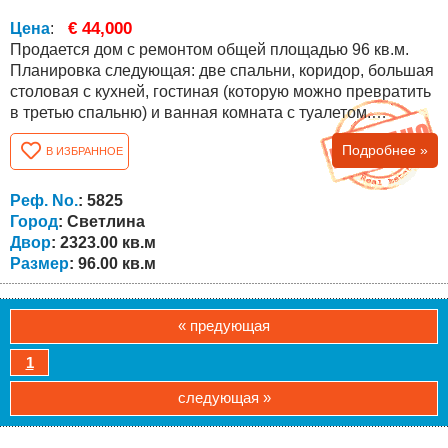
€ 44,000
Цена
:
Продается дом с ремонтом общей площадью 96 кв.м.
Планировка следующая: две спальни, коридор, большая
столовая с кухней, гостиная (которую можно превратить
в третью спальню) и ванная комната с туалетом.
Площадь двора составляет 2323 кв.м. двор ровный без
Подробнее »
В ИЗБРАННОЕ
спусков, прямоугольной формы. Из двора открывается
великолепный вид на деревню и близлежащие холмы!
Дом находится в отличном состоянии, нуждается лишь в
Реф. No.
: 5825
небольшом обновлении....
Город
: Светлина
Двор
: 2323.00 кв.м
Размер
: 96.00 кв.м
« предующая
1
следующая »