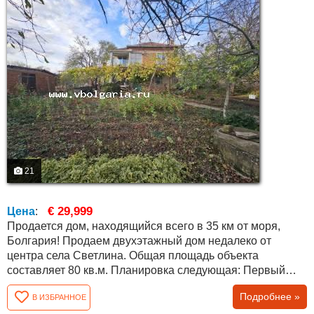
21
€ 29,999
Цена
:
Продается дом, находящийся всего в 35 км от моря,
Болгария! Продаем двухэтажный дом недалеко от
центра села Светлина. Общая площадь объекта
составляет 80 кв.м. Планировка следующая: Первый
этаж состоит из двух комнат. На втором этаже две
Подробнее »
В ИЗБРАННОЕ
комнаты и кладовая, которую можно переоборудовать в