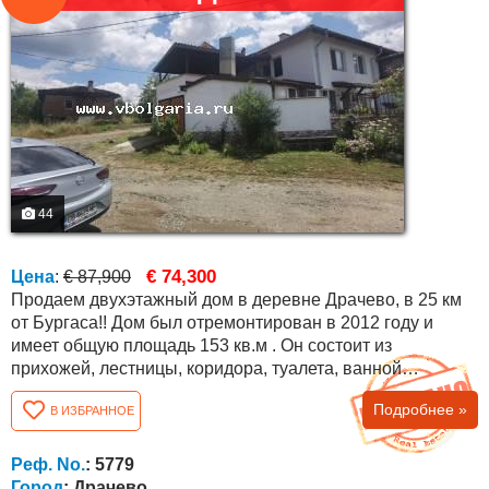
44
€ 74,300
Цена
:
€ 87,900
Продаем двухэтажный дом в деревне Драчево, в 25 км
от Бургаса!! Дом был отремонтирован в 2012 году и
имеет общую площадь 153 кв.м . Он состоит из
прихожей, лестницы, коридора, туалета, ванной
комнаты, гостиной с кухней, спальни и гаража на первом
Подробнее »
В ИЗБРАННОЕ
этаже. Коридор, три комнаты, две из которых
переходные и большая терраса над гаражом - второй
этаж. Двор 200 кв.м. Отапливается дровяным котлом,
Реф. No.
: 5779
есть солнечный коллектор для горячей воды. Дом...
Город
: Драчево