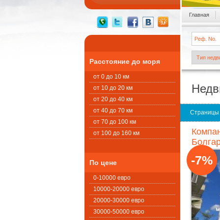
Главная
Расстояние до моря
от 0 до 10 км
Недв
от 10 до 20 км
от 20 до 40 км
от 40 до 70 км
Страницы
от 70 до 100 км
Компан
от 100 до 160 км
Болгар
-7%
По цене
0-10000 евро
10000-20000 евро
20000-30000 евро
30000-50000 евро