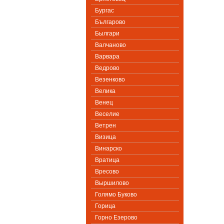
Бургас
Българово
Былгари
Валчаново
Варвара
Ведрово
Везенково
Велика
Венец
Веселие
Ветрен
Визица
Винарско
Вратица
Вресово
Выршилово
Голямо Буково
Горица
Горно Езерово