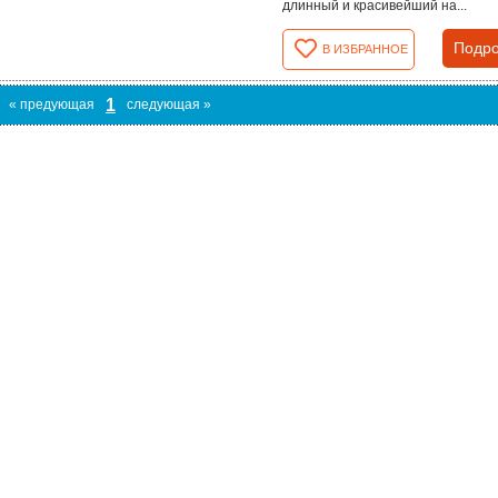
длинный и красивейший на...
Подро
В ИЗБРАННОЕ
1
« предующая
следующая »