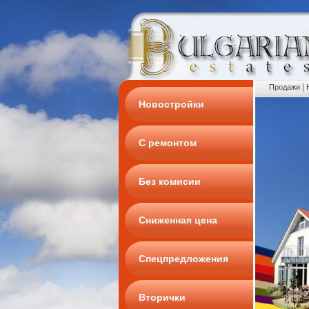
|
Продажи
Новостройки
С ремонтом
Без комисии
Сниженная цена
Спецпредложения
Вторички