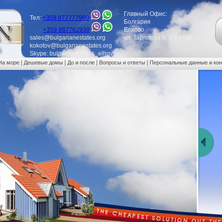
Главный Офис:
Тел:
+359 877777960
Болгария
+359 887762939
Елхово
sales@bulgarianestates.org
ул. Тарговска 8, 2-й етаж
kokotov@bulgarianestates.org
Skype: bulgarianestates_elhovo
|
|
|
|
На море
Дешевые домы
До и после
Вопросы и ответы
Персональные данные и ко