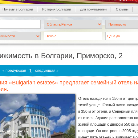
Почему в Болгарии
История Болгарии
Для покупателей
Oтзывы
ижимость в Болгарии, Приморско, 2
1
« предующая
следующая »
ия «Bulgarian estates» предлагает семейный отель н
ия.
Отель находится в 150 м от цент
тихой улице. Южный пляж находи
в 350 м от отеля, а Северный пля
от отеля. Здание расположено на 
жилой площади с двором 550 кв. м
площади. Он построен в 2005 год
имеет пять этажей и включает в с