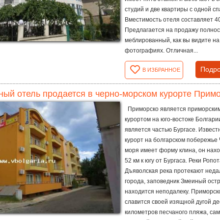
студий и две квартиры с одной сп
Вместимость отеля составляет 40
Предлагается на продажу полно
меблированный, как вы видите на
фотографиях. Отличная...
Подро
В ИЗБРАННОЕ
ый отель продается в черно-морском курорте Примо
Приморско является приморски
курортом на юго-востоке Болгари
является частью Бургасе. Извес
курорт на болгарском побережье
моря имеет форму клина, он нахо
52 км к югу от Бургаса. Реки Ропо
Дъяволская река протекают неда
города, заповедник Змеиный остр
находится неподалеку. Приморск
славится своей изящной дугой де
километров песчаного пляжа, са