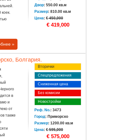
Двор
: 550.00 кв.м
альней.
Размер
: 810.00 кв.м
 коек.
Цена
:
€ 450,000
стью
€ 419,000
бнее »
рско, Болгария.
Вторички
м
Спецпредложения
и,
тный
Сниженная цена
 Черного
Без комисии
дится в
Новостройки
тамо и
леко от
Реф. No.
: 3473
ов также
Город
: Приморско
о
Размер
: 1200.00 кв.м
сяти
Цена
:
€ 595,000
мый
€ 575,000