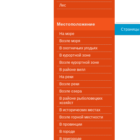
Лес
Местоположение
Страницы
На море
Возле моря
В охотничьих угодьях
В курортной зоне
Возле курортной зоне
В районе вилл
На реки
Возле реки
Возле озера
В районе рыболовецких
хозяйст
В исторических местах
Возле горной местности
В провинции
В городе
В пригороде