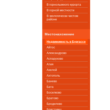
В горнолыжного курорта
В горной местности
В экологически чистом
районе
Местонахожение
Недвижимость в Бургассе
Айтос
Александрово
Аспарухово
Атия
Ахелой
Ахтополь
Банево
Бата
Босилково
Братово
Бродилово
Брястовец