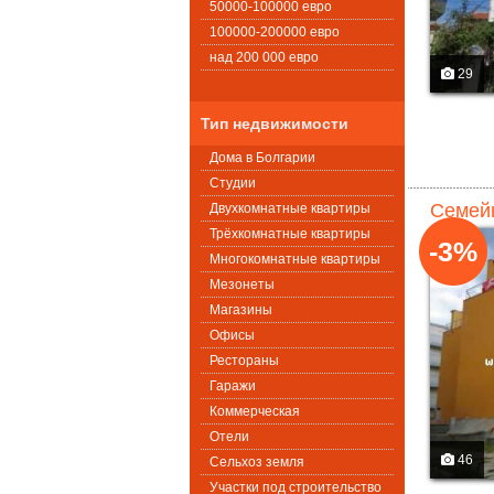
50000-100000 евро
100000-200000 евро
над 200 000 евро
29
Тип недвижимости
Дома в Болгарии
Студии
Семейн
Двухкомнатные квартиры
Трёхкомнатные квартиры
-3%
Многокомнатные квартиры
Мезонеты
Магазины
Офисы
Рестораны
Гаражи
Коммерческая
Oтели
46
Сельхоз земля
Участки под строительство