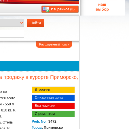
Избранное (
0
)
Расширенный поиск
а продажу в курорте Приморско,
Вторички
ра на
Сниженная цена
тся всего
ж - 550 м
Без комисии
810 кв. м.
С ремонтом
.
Реф. No.
: 3472
у. Отель
Город
: Приморско
ебя 16