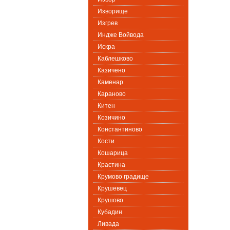
Изворище
Изгрев
Индже Войвода
Искра
Каблешково
Казичено
Каменар
Караново
Китен
Козичино
Константиново
Кости
Кошарица
Крастина
Крумово градище
Крушевец
Крушово
Кубадин
Ливада