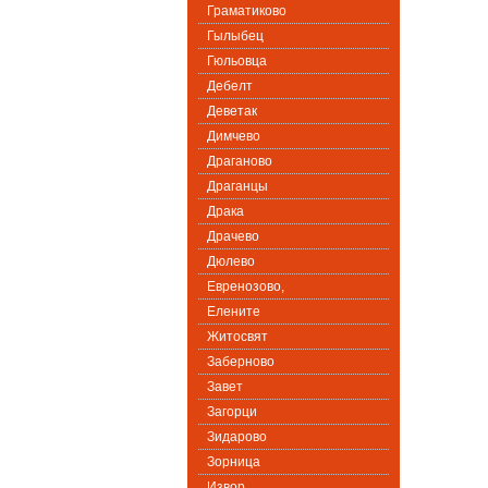
Граматиково
Гылыбец
Гюльовца
Дебелт
Деветак
Димчево
Драганово
Драганцы
Драка
Драчево
Дюлево
Евренозово,
Елените
Житосвят
Заберново
Завет
Загорци
Зидарово
Зорница
Извор