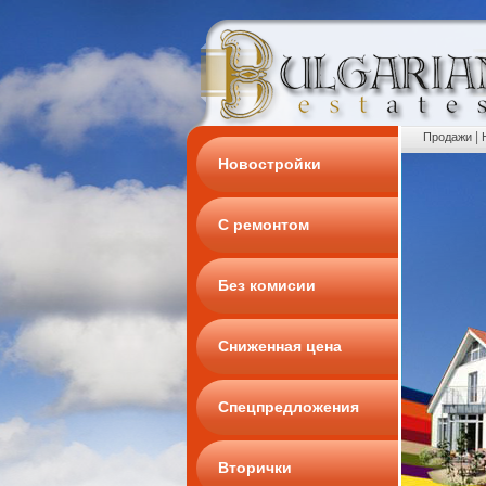
|
Продажи
Новостройки
С ремонтом
Без комисии
Сниженная цена
Спецпредложения
Вторички