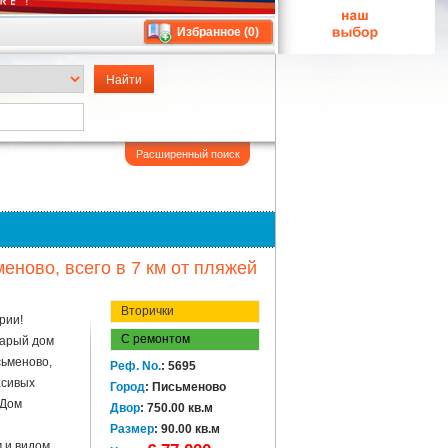
Избранное (
0
)
Расширенный поиск
ново, всего в 7 км от пляжей
Вторички
рии!
С ремонтом
тарый дом
сьменово,
Реф. No.
: 5695
асивых
Город
: Письменово
 Дом
Двор
: 750.00 кв.м
Размер
: 90.00 кв.м
 и видом