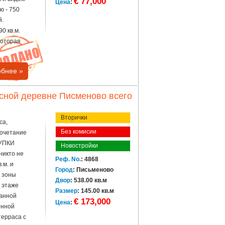
€ 77,000
Цена
:
ю - 750
й.
0 кв.м.
которая
бнее »
сной деревне Писменово всего
Вторички
са,
Без комисии
сочетание
КУПКИ
Новостройки
никто не
Реф. No.
: 4868
.м. и
Город
: Письменово
 зоны
Двор
: 538.00 кв.м
м этаже
Размер
: 145.00 кв.м
ванной
€ 173,000
Цена
:
енной
терраса с