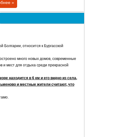
бнее »
й Болгарии, относится к Бургасской
 построено много новых домов, современные
ров и мест для отдыха среди прекрасной
оре находится в 6 км и его видно из села,
сьменово и местные жители считают, что
тамо.