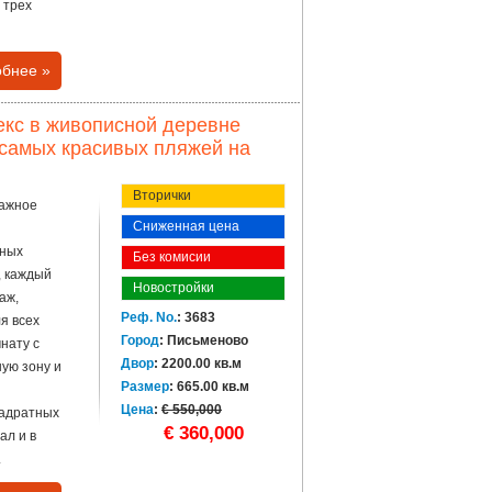
 трех
бнее »
кс в живописной деревне
и самых красивых пляжей на
Вторички
тажное
Сниженная цена
ьных
Без комисии
, каждый
Новостройки
аж,
Реф. No.
: 3683
я всех
Город
: Письменово
нату с
Двор
: 2200.00 кв.м
ную зону и
Размер
: 665.00 кв.м
Цена
:
€ 550,000
вадратных
€ 360,000
ал и в
.