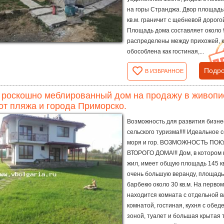
на горы Странджа. Двор площадь
кв.м. граничит с щебневой дорого
Площадь дома составляет около 9
распределены между прихожей, 
обособлена как гостиная,...
Подро
В ИЗБРАННОЕ
роскошно меблированный дом на продажу в живопи
 от пляжа и города Приморско.
Возможность для развития бизне
сельского туризма!!!! Идеальное 
моря и гор. ВОЗМОЖНОСТЬ ПО
ВТОРОГО ДОМА!!! Дом, в котором 
жил, имеет общую площадь 145 кв
очень большую веранду, площадь
барбекю около 30 кв.м. На перво
находится комната с отдельной 
комнатой, гостиная, кухня с обед
зоной, туалет и большая крытая 