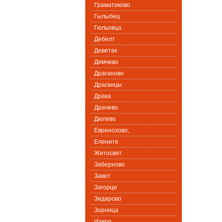
Граматиково
Гылыбец
Гюльовца
Дебелт
Деветак
Димчево
Драганово
Драганцы
Драка
Драчево
Дюлево
Евренозово,
Елените
Житосвят
Заберново
Завет
Загорци
Зидарово
Зорница
Извор