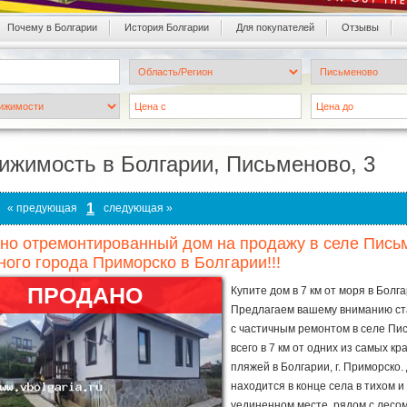
Почему в Болгарии
История Болгарии
Для покупателей
Oтзывы
ижимость в Болгарии, Письменово, 3
1
« предующая
следующая »
но отремонтированный дом на продажу в селе Письме
ного города Приморско в Болгарии!!!
ПРОДАНО
Купите дом в 7 км от моря в Болга
Предлагаем вашему вниманию с
с частичным ремонтом в селе Пи
всего в 7 км от одних из самых кр
пляжей в Болгарии, г. Приморско.
находится в конце села в тихом и
уединенном месте, рядом с лесом