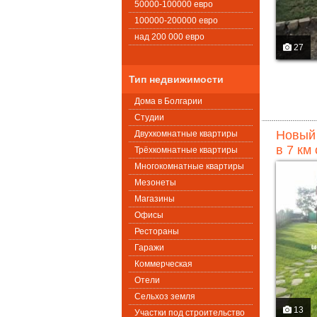
50000-100000 евро
100000-200000 евро
над 200 000 евро
27
Тип недвижимости
Дома в Болгарии
Студии
Новый 
Двухкомнатные квартиры
в 7 км
Трёхкомнатные квартиры
Многокомнатные квартиры
Мезонеты
Магазины
Офисы
Рестораны
Гаражи
Коммерческая
Oтели
Сельхоз земля
13
Участки под строительство