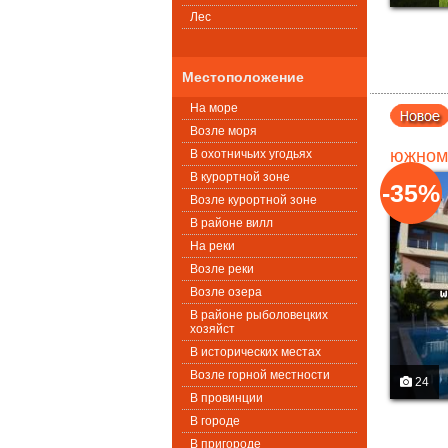
Лес
Местоположение
На море
Возле моря
южном
В охотничьих угодьях
В курортной зоне
-35%
Возле курортной зоне
В районе вилл
На реки
Возле реки
Возле озера
В районе рыболовецких
хозяйст
В исторических местах
Возле горной местности
24
В провинции
В городе
В пригороде