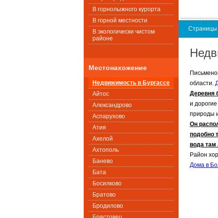
В горнолыжного курорта
В горной местности
Страницы
В экологически чистом
районе
Недв
Местонахожение
Письменов
Недвижимость в Бургассе
области.
Деревня 
Айтос
и дорогие
Александрово
природы и
Аспарухово
Он распо
Атия
подобно 
Ахелой
вода там
Ахтополь
Район хор
Банево
Дома в Бо
Бата
Босилково
Братово
Бродилово
Брястовец