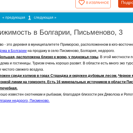
Подро
В ИЗБРАННОЕ
1
« предующая
следующая »
ижимость в Болгарии, Письменово, 3
о - это деревня в муниципалитете Приморско, расположенном в юго-восточно
Дома в Болгарии
на продажу в село Писменово, Болгария, недорого.
большая, расположена близко к морю, у подножья горы
. В этой местности
 дома и гостиницы. Туризм очень хорошо развит. В области есть много эко ту
 чистого свежего воздуха.
ложен среди холмов в горах Странджа и окружен дубовым лесом.
Черное м
тонкой линии на горизонте. Есть 16 минеральных источников в области Пи
 лечебная.
ошо известен охотникам и рыбакам, благодаря близости рек Дяволска и Ропо
лгарии недорого, Писменово.