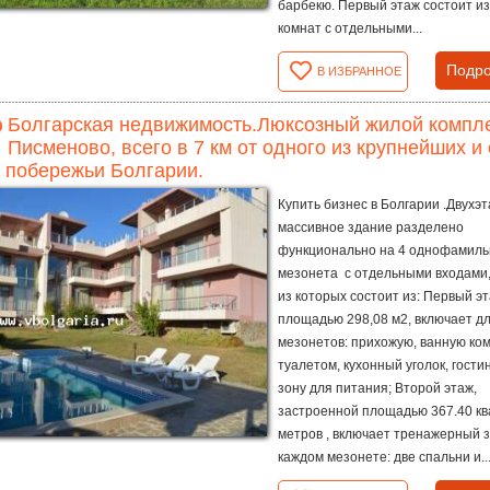
барбекю. Первый этаж состоит из
комнат с отдельными...
Подро
В ИЗБРАННОЕ
Болгарская недвижимость.Люксозный жилой компле
Писменово, всего в 7 км от одного из крупнейших 
 побережьи Болгарии.
Купить бизнес в Болгарии .Двухэ
массивное здание разделено
функционально на 4 однофамил
мезонета с отдельными входами
из которых состоит из: Первый эт
площадью 298,08 м2, включает дл
мезонетов: прихожую, ванную ком
туалетом, кухонный уголок, гости
зону для питания; Второй этаж,
застроенной площадью 367.40 к
метров , включает тренажерный з
каждом мезонете: две спальни и..