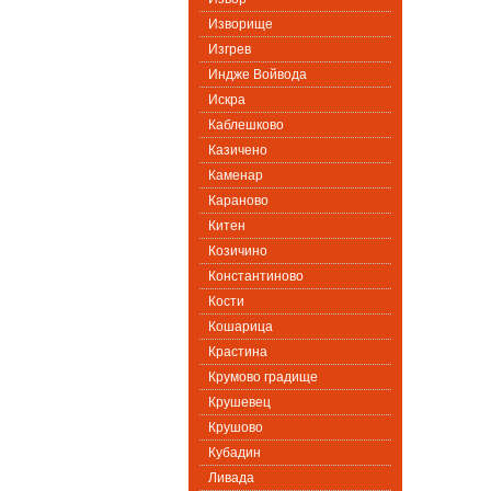
Изворище
Изгрев
Индже Войвода
Искра
Каблешково
Казичено
Каменар
Караново
Китен
Козичино
Константиново
Кости
Кошарица
Крастина
Крумово градище
Крушевец
Крушово
Кубадин
Ливада