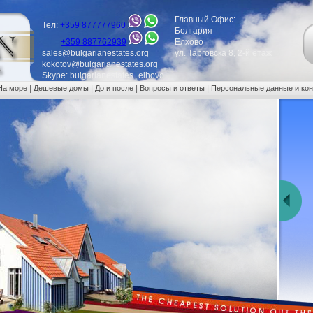
Главный Офис:
Тел:
+359 877777960
Болгария
+359 887762939
Елхово
sales@bulgarianestates.org
ул. Тарговска 8, 2-й етаж
kokotov@bulgarianestates.org
Skype: bulgarianestates_elhovo
|
|
|
|
На море
Дешевые домы
До и после
Вопросы и ответы
Персональные данные и ко