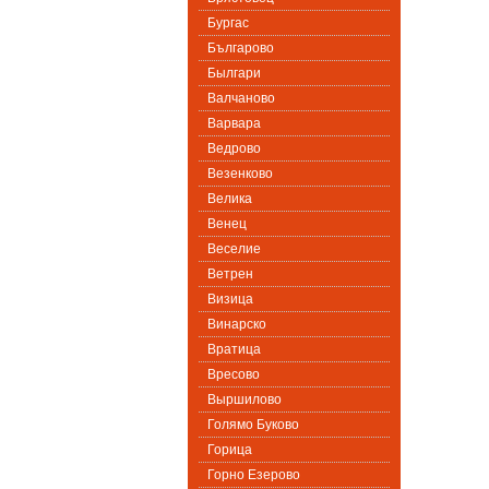
Бургас
Българово
Былгари
Валчаново
Варвара
Ведрово
Везенково
Велика
Венец
Веселие
Ветрен
Визица
Винарско
Вратица
Вресово
Выршилово
Голямо Буково
Горица
Горно Езерово