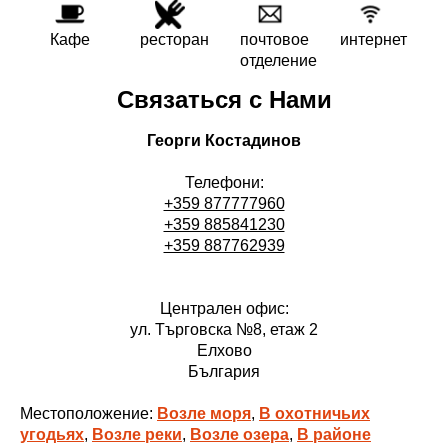
Кафе
ресторан
почтовое
интернет
отделение
Связаться с Нами
Георги Костадинов
Телефони:
+359 877777960
+359 885841230
+359 887762939
Централен офис:
ул. Търговска №8, етаж 2
Елхово
България
Местоположение:
Возле моря
,
В охотничьих
угодьях
,
Возле реки
,
Возле озера
,
В районе