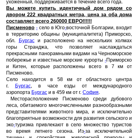
ухоженный, поддерживается в течение всего года.
Вы можете купить идентичный дом рядом со
двором 222 квадратных метра, цена за оба дома
составляет всего 260000 ЕВРО!!!!!!
Писменово
-
село в Юго
-
восточной Болгарии, входит
в территорию общины (муниципалитета) Приморско,
обл.
Бургас
и расположено на нескольких холмах
горы Странджа, что позволяет наслаждаться
прекрасными панорамными видами на Черноморское
побережье и известные морские курорты
-
Приморско
и Китен, которые расположены всего в 7 км от
Писменово.
Село находится в 58 км от областного центра
г.
Бургас
, в часе езды от международного
аэропорта
Бургас
и в 459 км от г.
София
.
Месторасположение Писменово среди дубового
леса, обитаемого многочисленными разнообразными
представителями животного мира, и исключительно
благоприятные возможности для развития сельского и
эко
-
туризма привлекают в село множество туристов
во время летнего сезона. Из
-
за исключительной
тишины и спокойствия, живописной природы и