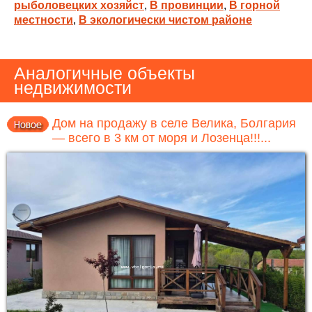
рыболовецких хозяйст
,
В провинции
,
В горной
местности
,
В экологически чистом районе
Аналогичные объекты
недвижимости
Дом на продажу в селе Велика, Болгария
— всего в 3 км от моря и Лозенца!!!...