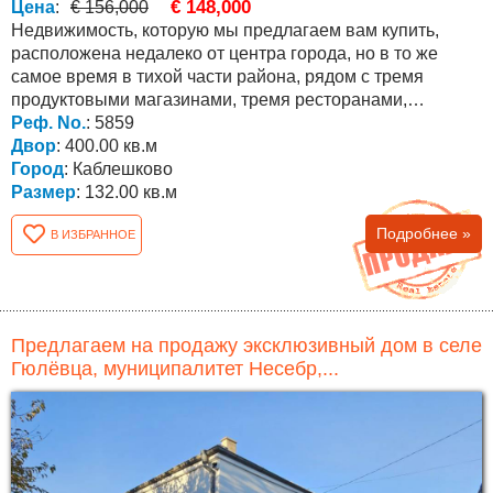
€ 148,000
Цена
:
€ 156,000
Недвижимость, которую мы предлагаем вам купить,
расположена недалеко от центра города, но в то же
самое время в тихой части района, рядом с тремя
продуктовыми магазинами, тремя ресторанами,
автобусной...
Реф. No.
: 5859
Двор
: 400.00 кв.м
Город
: Каблешково
Размер
: 132.00 кв.м
Подробнее »
В ИЗБРАННОЕ
Предлагаем на продажу эксклюзивный дом в селе
Гюлёвца, муниципалитет Несебр,...