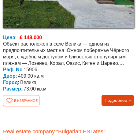
€ 148,000
Цена
:
Объект расположен в селе Велика — одном из
предпочтительных мест на Южном побережье Чёрного
моря, с удобным доступом и близостью к популярным
пляжам — Лозенец, Корал, Оазис, Китен и Царево.
Расстояние до...
Реф. No.
: 5906
Двор
: 409.00 кв.м
Город
: Велика
Размер
: 73.00 кв.м
Подробнее »
В ИЗБРАННОЕ
Real estate company “Bulgarian ESTates”