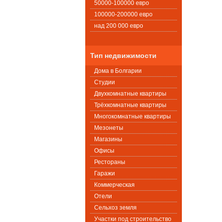
50000-100000 евро
100000-200000 евро
над 200 000 евро
Тип недвижимости
Дома в Болгарии
Студии
Двухкомнатные квартиры
Трёхкомнатные квартиры
Многокомнатные квартиры
Мезонеты
Магазины
Офисы
Рестораны
Гаражи
Коммерческая
Oтели
Сельхоз земля
Участки под строительство