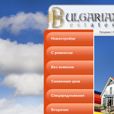
|
Продажи
Новостройки
С ремонтом
Без комисии
Сниженная цена
Спецпредложения
Вторички