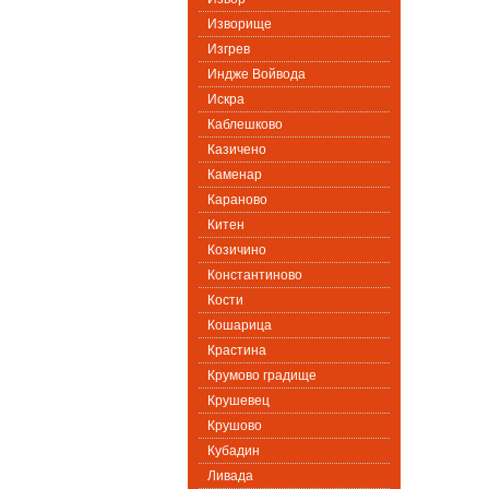
Изворище
Изгрев
Индже Войвода
Искра
Каблешково
Казичено
Каменар
Караново
Китен
Козичино
Константиново
Кости
Кошарица
Крастина
Крумово градище
Крушевец
Крушово
Кубадин
Ливада