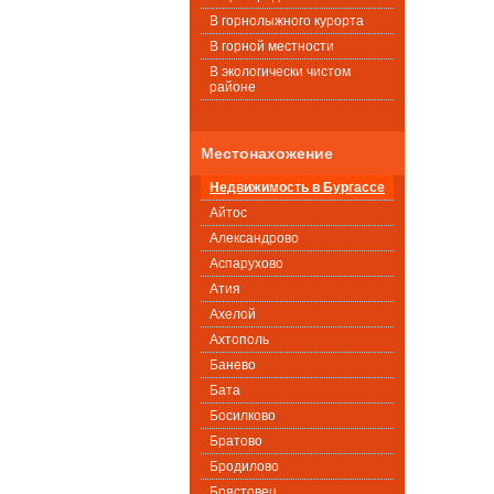
В горнолыжного курорта
В горной местности
В экологически чистом
районе
Местонахожение
Недвижимость в Бургассе
Айтос
Александрово
Аспарухово
Атия
Ахелой
Ахтополь
Банево
Бата
Босилково
Братово
Бродилово
Брястовец