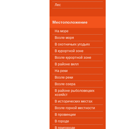
Лес
Местоположение
На море
Возле моря
В охотничьих угодьях
В курортной зоне
Возле курортной зоне
В районе вилл
На реки
Возле реки
Возле озера
В районе рыболовецких
хозяйст
В исторических местах
Возле горной местности
В провинции
В городе
В пригороде