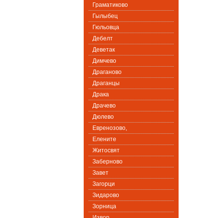
Граматиково
Гылыбец
Гюльовца
Дебелт
Деветак
Димчево
Драганово
Драганцы
Драка
Драчево
Дюлево
Евренозово,
Елените
Житосвят
Заберново
Завет
Загорци
Зидарово
Зорница
Извор