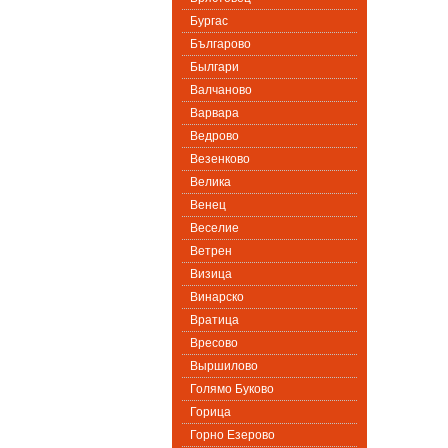
Бургас
Българово
Былгари
Валчаново
Варвара
Ведрово
Везенково
Велика
Венец
Веселие
Ветрен
Визица
Винарско
Вратица
Вресово
Выршилово
Голямо Буково
Горица
Горно Езерово