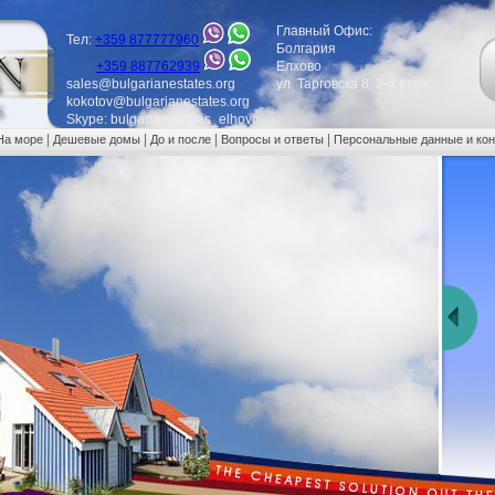
Главный Офис:
Тел:
+359 877777960
Болгария
+359 887762939
Елхово
sales@bulgarianestates.org
ул. Тарговска 8, 2-й етаж
kokotov@bulgarianestates.org
Skype: bulgarianestates_elhovo
|
|
|
|
На море
Дешевые домы
До и после
Вопросы и ответы
Персональные данные и ко