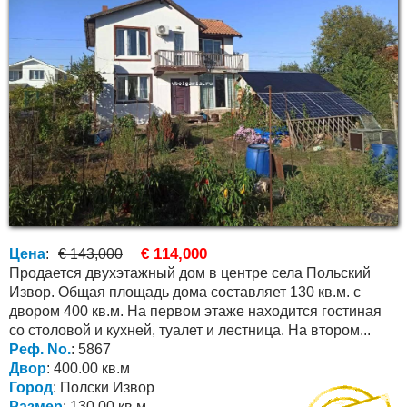
€ 114,000
Цена
:
€ 143,000
Продается двухэтажный дом в центре села Польский
Извор. Общая площадь дома составляет 130 кв.м. с
двором 400 кв.м. На первом этаже находится гостиная
со столовой и кухней, туалет и лестница. На втором...
Реф. No.
: 5867
Двор
: 400.00 кв.м
Город
: Полски Извор
Размер
: 130.00 кв.м