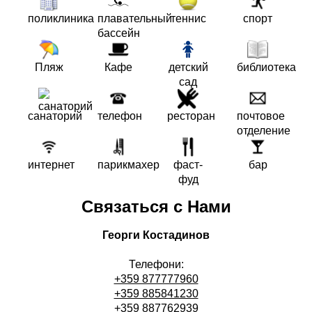
поликлиника
плавательный
теннис
спорт
бассейн
Пляж
Кафе
детский
библиотека
сад
санаторий
телефон
ресторан
почтовое
отделение
интернет
парикмахер
фаст-
бар
фуд
Связаться с Нами
Георги Костадинов
Телефони:
+359 877777960
+359 885841230
+359 887762939