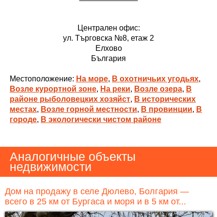
Централен офис:
ул. Търговска №8, етаж 2
Елхово
България
Местоположение:
На море
,
В охотничьих угодьях
,
Возле курортной зоне
,
На реки
,
Возле озера
,
В
районе рыболовецких хозяйст
,
В исторических
местах
,
Возле горной местности
,
В провинции
,
В
городе
,
В экологически чистом районе
Аналогичные объекты
недвижимости
Дом на продажу в селе Дюлево, Болгария —
всего в 25 км от Бургаса и моря и в 5 км от...