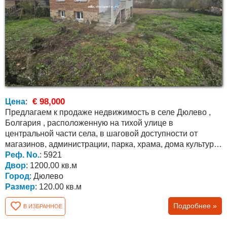
€ 98,000
Цена
:
Предлагаем к продаже недвижимость в селе Дюлево ,
Болгария , расположенную на тихой улице в
центральной части села, в шаговой доступности от
магазинов, администрации, парка, храма, дома культуры
и кафе. До...
Реф. No.
: 5921
Двор
: 1200.00 кв.м
Город
: Дюлево
Размер
: 120.00 кв.м
Подробнее »
В ИЗБРАННОЕ