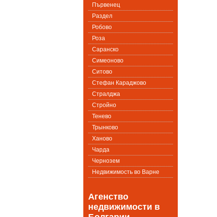
Първенец
Раздел
Робово
Роза
Саранско
Симеоново
Ситово
Стефан Караджово
Стралджа
Стройно
Тенево
Трынково
Ханово
Чарда
Чернозем
Недвижимость во Варне
Агенство
недвижимости в
Болгарии