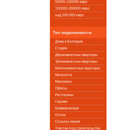
50000-100000 евро
100000-200000 евро
над 200 000 евро
Тип недвижимости
Дома в Болгарии
Студии
Двухкомнатные квартиры
Трёхкомнатные квартиры
Многокомнатные квартиры
Мезонеты
Магазины
Офисы
Рестораны
Гаражи
Коммерческая
Oтели
Сельхоз земля
Участки под строительство