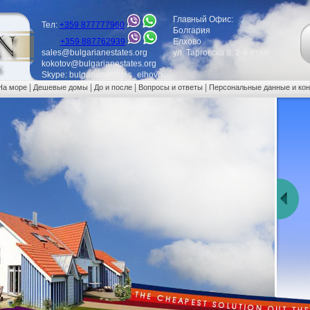
Главный Офис:
Тел:
+359 877777960
Болгария
+359 887762939
Елхово
sales@bulgarianestates.org
ул. Тарговска 8, 2-й етаж
kokotov@bulgarianestates.org
Skype: bulgarianestates_elhovo
|
|
|
|
На море
Дешевые домы
До и после
Вопросы и ответы
Персональные данные и ко