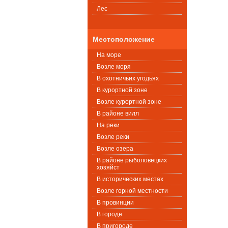
Лес
Местоположение
На море
Возле моря
В охотничьих угодьях
В курортной зоне
Возле курортной зоне
В районе вилл
На реки
Возле реки
Возле озера
В районе рыболовецких
хозяйст
В исторических местах
Возле горной местности
В провинции
В городе
В пригороде