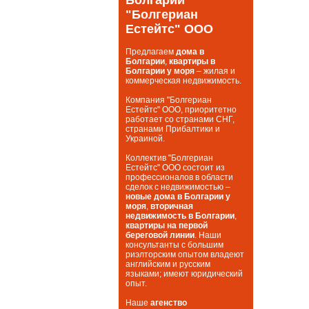
"Болгериан
Естейтс" ООО
Предлагаем
дома в
Болгарии
,
квартиры в
Болгарии у моря
– жилая и
коммерческая недвижимость.
Компания "Болгериан
Естейтс" ООО, приоритетно
работает со странами СНГ,
странами Прибалтики и
Украиной.
Коллектив "Болгериан
Естейтс" ООО состоит из
профессионалов в области
сделок с недвижимостью –
новые дома в Болгарии у
моря
,
вторичная
недвижимость в Болгарии
,
квартиры на первой
береговой линии
. Наши
консультанты с большим
риэлторским опытом владеют
английским и русским
языками; имеют юридический
опыт.
Наше
агенство