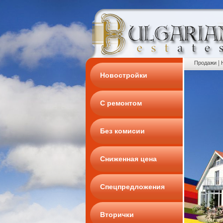
|
Продажи
Новостройки
С ремонтом
Без комисии
Сниженная цена
Спецпредложения
Вторички