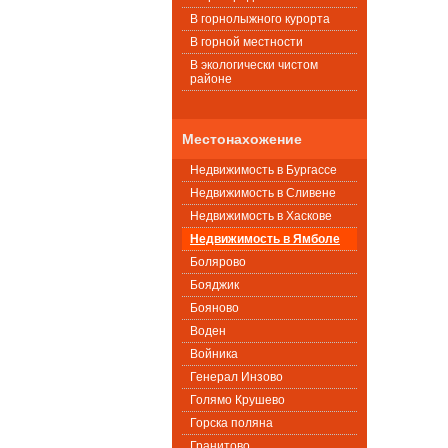
В горнолыжного курорта
В горной местности
В экологически чистом
районе
Местонахожение
Недвижимость в Бургассе
Недвижимость в Сливене
Недвижимость в Хаскове
Недвижимость в Ямболе
Болярово
Бояджик
Бояново
Воден
Войника
Генерал Инзово
Голямо Крушево
Горска поляна
Гранитово