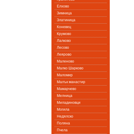
Елхово
Зимница
Златиница
Коневец
Крумово
Лалково
Лесово
Леярово
Маленово
Малко Шарково
Маломир
Малък манастир
Мамарчево
Мелница
Миладиновци
Могила
Недялско
Поляна
Пчела