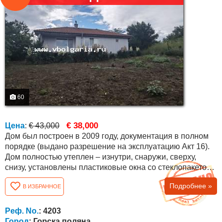
60
€ 38,000
Цена
:
€ 43,000
Дом был построен в 2009 году, документация в полном
порядке (выдано разрешение на эксплуатацию Акт 16).
Дом полностью утеплен – изнутри, снаружи, сверху,
снизу, установлены пластиковые окна со стеклопакетом.
Общая квадратура дома составляет 90 кв.м .
Подробнее »
В ИЗБРАННОЕ
Планировка следующая: спальня, зал, кухня, ванная и
туалет, коридор и гараж площадью 30 кв.м., соединенный
теплым коридором с домом. Есть возможность
Реф. No.
: 4203
переоборудовать гараж во вторую...
Город
: Горска поляна