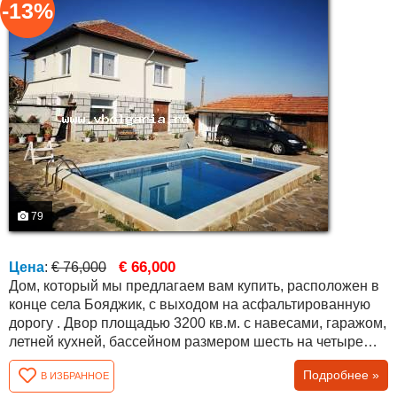
-13%
79
€ 66,000
Цена
:
€ 76,000
Дом, который мы предлагаем вам купить, расположен в
конце села Бояджик, с выходом на асфальтированную
дорогу . Двор площадью 3200 кв.м. с навесами, гаражом,
летней кухней, бассейном размером шесть на четыре
метра и прекрасным видом на горы Стара Планина. В
Подробнее »
В ИЗБРАННОЕ
доме есть гостиная, три комнаты и ванная комната с