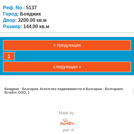
туалетом на каждом этаже. Дом частично меблирован. В
доме отремонтирована крыша, заменена сантехника и
Реф. No.
: 5137
электропроводка, новые...
Город
: Бояджик
Двор
: 3200.00 кв.м
Размер
: 144.00 кв.м
« предующая
1
следующая »
Бояджик - Болгария. Агентство недвижимости в Болгарии - Болгариен
Естейтс ООО, 1
Made by
part of