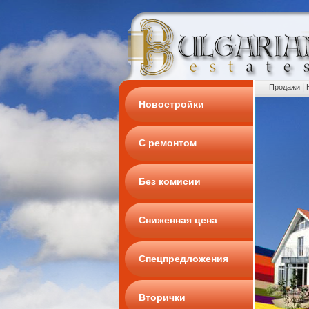
|
Продажи
Новостройки
С ремонтом
Без комисии
Сниженная цена
Спецпредложения
Вторички