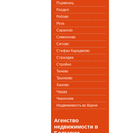
Първенец
Раздел
Робово
Роза
Саранско
Симеоново
Ситово
Стефан Караджово
Стралджа
Стройно
Тенево
Трынково
Ханово
Чарда
Чернозем
Недвижимость во Варне
Агенство
недвижимости в
Болгарии