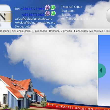
Главный Офис:
Тел:
+359 877777960
Болгария
+359 887762939
Елхово
sales@bulgarianestates.org
ул. Тарговска 8, 2-й етаж
kokotov@bulgarianestates.org
Skype: bulgarianestates_elhovo
|
|
|
|
На море
Дешевые домы
До и после
Вопросы и ответы
Персональные данные и ко