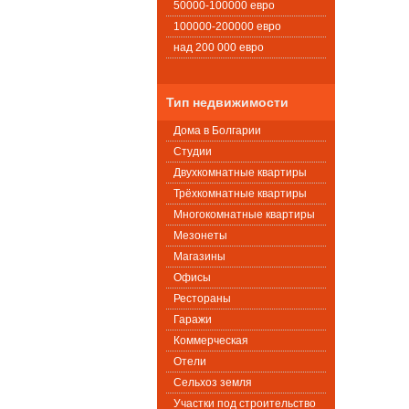
50000-100000 евро
100000-200000 евро
над 200 000 евро
Тип недвижимости
Дома в Болгарии
Студии
Двухкомнатные квартиры
Трёхкомнатные квартиры
Многокомнатные квартиры
Мезонеты
Магазины
Офисы
Рестораны
Гаражи
Коммерческая
Oтели
Сельхоз земля
Участки под строительство