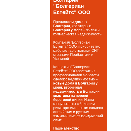
"Болгериан
Естейтс" ООО
Предлагаем
дома в
Болгарии
,
квартиры в
Болгарии у моря
– жилая и
коммерческая недвижимость.
Компания "Болгериан
Естейтс" ООО, приоритетно
работает со странами СНГ,
странами Прибалтики и
Украиной.
Коллектив "Болгериан
Естейтс" ООО состоит из
профессионалов в области
сделок с недвижимостью –
новые дома в Болгарии у
моря
,
вторичная
недвижимость в Болгарии
,
квартиры на первой
береговой линии
. Наши
консультанты с большим
риэлторским опытом владеют
английским и русским
языками; имеют юридический
опыт.
Наше
агенство