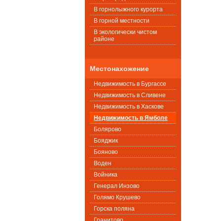
В горнолыжного курорта
В горной местности
В экологически чистом
районе
Местонахожение
Недвижимость в Бургассе
Недвижимость в Сливене
Недвижимость в Хаскове
Недвижимость в Ямболе
Болярово
Бояджик
Бояново
Воден
Войника
Генерал Инзово
Голямо Крушево
Горска поляна
Гранитово