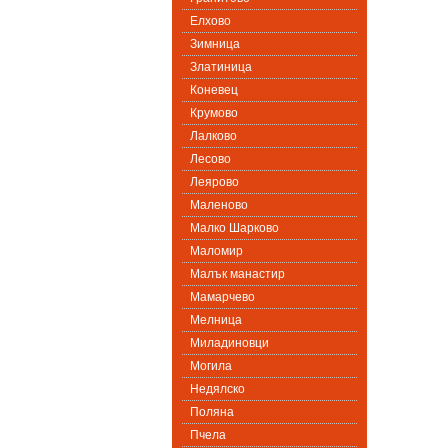
Елхово
Зимница
Златиница
Коневец
Крумово
Лалково
Лесово
Леярово
Маленово
Малко Шарково
Маломир
Малък манастир
Мамарчево
Мелница
Миладиновци
Могила
Недялско
Поляна
Пчела