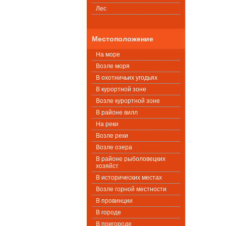
Лес
Местоположение
На море
Возле моря
В охотничьих угодьях
В курортной зоне
Возле курортной зоне
В районе вилл
На реки
Возле реки
Возле озера
В районе рыболовецких
хозяйст
В исторических местах
Возле горной местности
В провинции
В городе
В пригороде