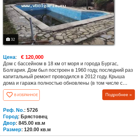
32
€ 120,000
Цена
:
Дом с бассейном в 18 км от моря и города Бургас,
Болгария. Дом был построен в 1960 году, последний раз
капитальный ремонт проводился в 2012 году. Крыша
дома и гаража полностью обновлены (в том числе с
новыми балками). Общая площадь дома составляет 120
Подробнее »
В ИЗБРАННОЕ
кв.м. два этажа, второй с отдельным входом. На первом
этаже есть гостиная с кухней и столовой, спальня и
наружный туалет, который можно легко подключить к
Реф. No.
: 5726
дому. Наружная лестница...
Город
: Брястовец
Двор
: 845.00 кв.м
Размер
: 120.00 кв.м