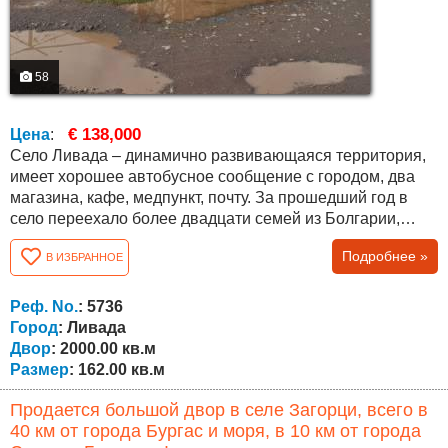
58
€ 138,000
Цена
:
Село Ливада – динамично развивающаяся территория,
имеет хорошее автобусное сообщение с городом, два
магазина, кафе, медпункт, почту. За прошедший год в
село переехало более двадцати семей из Болгарии,
Германии, Великобритании, Бельгии, Израиля и других
Подробнее »
В ИЗБРАННОЕ
русскоязычных стран. По селу протекает река,
экологически чистый район, зеленая зона пригорода
Бургас. Дом расположен на участке площадью 2000 кв.
Реф. No.
: 5736
метров, причем участок...
Город
: Ливада
Двор
: 2000.00 кв.м
Размер
: 162.00 кв.м
Продается большой двор в селе Загорци, всего в
40 км от города Бургас и моря, в 10 км от города