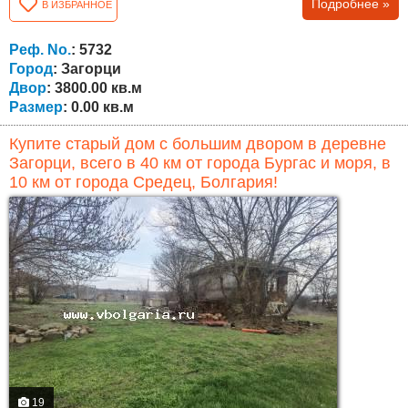
Подробнее »
В ИЗБРАННОЕ
В деревне есть действующая начальная школа, детский
сад, общественный центр, церковь, почта, магазины и
многое другое. Почва очень плодородная, подходит для
Реф. No.
: 5732
любого вида сельского...
Город
: Загорци
Двор
: 3800.00 кв.м
Размер
: 0.00 кв.м
Купите старый дом с большим двором в деревне
Загорци, всего в 40 км от города Бургас и моря, в
10 км от города Средец, Болгария!
19