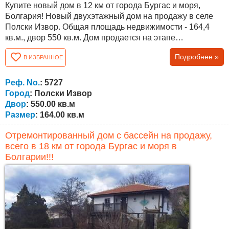
Купите новый дом в 12 км от города Бургас и моря,
Болгария! Новый двухэтажный дом на продажу в селе
Полски Извор. Общая площадь недвижимости - 164,4
кв.м., двор 550 кв.м. Дом продается на этапе
строительства "без внутренней отделки”, по желанию
Подробнее »
В ИЗБРАННОЕ
клиента и за дополнительную оплату будет завершена
“под ключ". Дом находится в конце села возле
асфальтированной дороги и будет построен из
Реф. No.
: 5727
высококачественных материалов. На первом этаже...
Город
: Полски Извор
Двор
: 550.00 кв.м
Размер
: 164.00 кв.м
Отремонтированный дом с бассейн на продажу,
всего в 18 км от города Бургас и моря в
Болгарии!!!