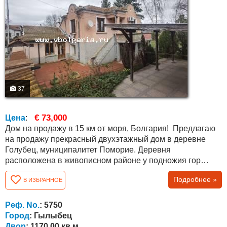
37
€ 73,000
Цена
:
Дом на продажу в 15 км от моря, Болгария! Предлагаю
на продажу прекрасный двухэтажный дом в деревне
Голубец, муниципалитет Поморие. Деревня
расположена в живописном районе у подножия гор
Стара планина, всего в 15 км от курорта Солнечный
Подробнее »
В ИЗБРАННОЕ
берег и в 38 км от гр. Бургас. Недвижимость имеет
общую площадь 150 кв.м. и состоит из: первого этажа ,
где есть большая комната (тип таверны) с камином,
Реф. No.
: 5750
большой салон, ванная комната с туалетом,...
Город
: Гылыбец
Двор
: 1170.00 кв.м