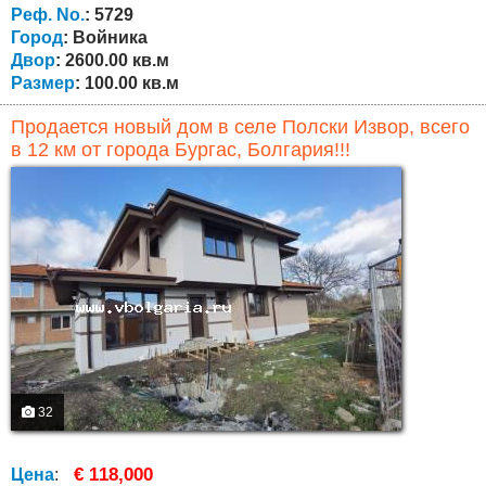
деревне Войника. В этой местности прекрасная
Реф. No.
: 5729
природа. Это место рекомендуется...
Город
: Войника
Двор
: 2600.00 кв.м
Размер
: 100.00 кв.м
Продается новый дом в селе Полски Извор, всего
в 12 км от города Бургас, Болгария!!!
32
€ 118,000
Цена
: