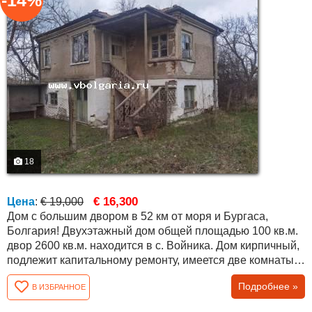
-14%
18
€ 16,300
Цена
:
€ 19,000
Дом с большим двором в 52 км от моря и Бургаса,
Болгария! Двухэтажный дом общей площадью 100 кв.м.
двор 2600 кв.м. находится в с. Войника. Дом кирпичный,
подлежит капитальному ремонту, имеется две комнаты
на первом этаже и три на втором. Двор с небольшим
Подробнее »
В ИЗБРАННОЕ
уклоном, в конце деревни с прекрасным видом на поля.
Участок огорожен забором - сеткой. Дом расположен в