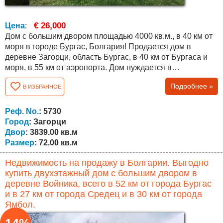
€ 26,000
Цена
:
Дом с большим двором площадью 4000 кв.м., в 40 км от
моря в городе Бургас, Болгария! Продается дом в
деревне Загорци, область Бургас, в 40 км от Бургаса и
моря, в 55 км от аэропорта. Дом нуждается в
капитальном ремонте. Общая площадь дома составляет
Подробнее »
В ИЗБРАННОЕ
72 кв.м., распределены между двумя этажами по две
комнаты на каждом. В доме есть электричество, вода,
интернет, колодец, который был отремонтирован два
Реф. No.
: 5730
года назад. Участок огорожен новым...
Город
: Загорци
Двор
: 3839.00 кв.м
Размер
: 72.00 кв.м
Недвижимость на продажу в Болгарии. Выгодно
купить двухэтажный дом с большим двором в
деревне Войника, всего в 52 км от города Бургас
и в 27 км от города Средец и в 30 км от города
Ямбол.