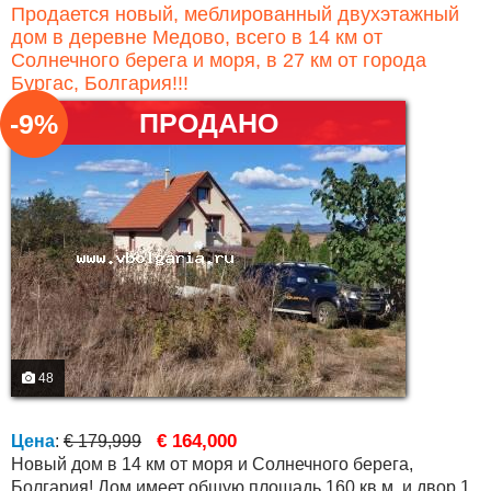
Продается новый, меблированный двухэтажный
дом в деревне Медово, всего в 14 км от
Солнечного берега и моря, в 27 км от города
Бургас, Болгария!!!
ПРОДАНО
-9%
48
€ 164,000
Цена
:
€ 179,999
Новый дом в 14 км от моря и Солнечного берега,
Болгария! Дом имеет общую площадь 160 кв.м. и двор 1