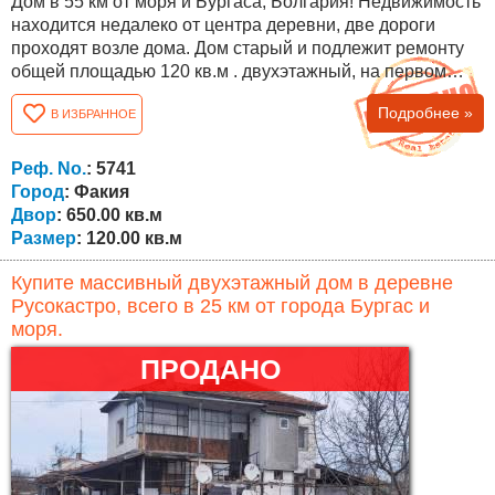
Дом в 55 км от моря и Бургаса, Болгария! Недвижимость
находится недалеко от центра деревни, две дороги
проходят возле дома. Дом старый и подлежит ремонту
общей площадью 120 кв.м . двухэтажный, на первом
этаже есть прихожая, две комнаты и кладовая, а на
Подробнее »
В ИЗБРАННОЕ
втором - четыре комнаты и ванная комната с туалетом.
Двор 650 кв.м. с возможностью покупки еще 250 кв.м.!
Деревня расположена в горах Странджа (одно из самых
Реф. No.
: 5741
популярных мест для...
Город
: Факия
Двор
: 650.00 кв.м
Размер
: 120.00 кв.м
Купите массивный двухэтажный дом в деревне
Русокастро, всего в 25 км от города Бургас и
моря.
ПРОДАНО