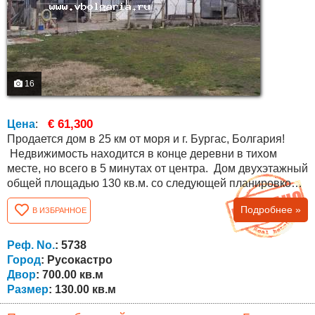
16
€ 61,300
Цена
:
Продается дом в 25 км от моря и г. Бургас, Болгария!
Недвижимость находится в конце деревни в тихом
месте, но всего в 5 минутах от центра. Дом двухэтажный
общей площадью 130 кв.м. со следующей планировкой:
первый этаж: коридор, ванная комната с туалетом и три
Подробнее »
В ИЗБРАННОЕ
комнаты. По внешней лестнице поднимаемся на второй
этаж, где расположение такое же. Площадь двора 700
кв.м., имеется навес, хозяйственные постройки, колодец
Реф. No.
: 5738
и второй...
Город
: Русокастро
Двор
: 700.00 кв.м
Размер
: 130.00 кв.м