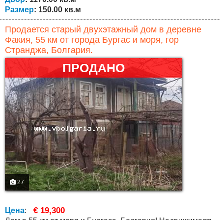
Размер
: 150.00 кв.м
Продается старый двухэтажный дом в деревне
Факия, 55 км от города Бургас и моря, гор
Странджа, Болгария.
ПРОДАНО
27
€ 19,300
Цена
: